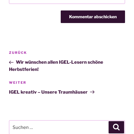
Beitragsnavigation
Vorheriger
ZURÜCK
Beitrag
Wir wünschen allen IGEL-Lesern schöne
Herbstferien!
Nächster
WEITER
Beitrag
IGEL kreativ – Unsere Traumhäuser
Suche
Suche
nach: