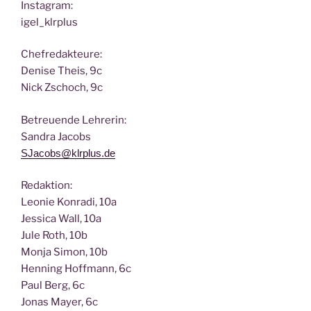
Insta­gram:
igel_klrplus
Chef­re­dak­teu­re:
Deni­se Theis, 9c
Nick Zscho­ch, 9c
Betreu­en­de Lehrerin:
San­dra Jacobs
SJacobs@klrplus.de
Redak­ti­on:
Leo­nie Kon­ra­di, 10a
Jes­si­ca Wall, 10a
Jule Roth, 10b
Mon­ja Simon, 10b
Hen­ning Hoff­mann, 6c
Paul Berg, 6c
Jonas May­er, 6c