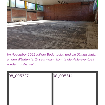
Im Novem­ber 2021 soll der Boden­be­lag und ein Dämm­schutz
an den Wän­den fer­tig sein – dann könn­te die Hal­le even­tu­ell
wie­der nutz­bar sein.