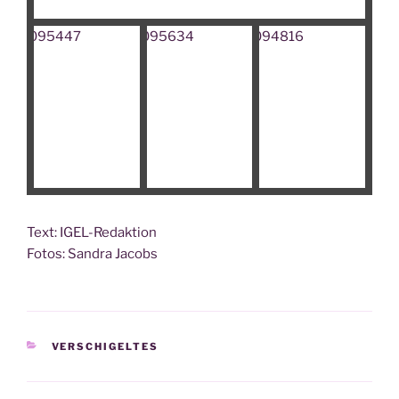
Text: IGEL-Redak­ti­on
Fotos: San­dra Jacobs
KATEGORIEN
VERSCHIGELTES