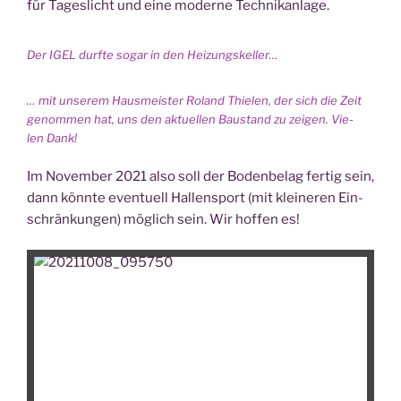
für Tages­licht und eine moder­ne Technikanlage.
Der IGEL durf­te sogar in den Heizungskeller…
… mit unse­rem Haus­meis­ter Roland Thie­len, der sich die Zeit
genom­men hat, uns den aktu­el­len Bau­stand zu zei­gen. Vie­
len Dank!
Im Novem­ber 2021 also soll der Boden­be­lag fer­tig sein,
dann könn­te even­tu­ell Hal­len­sport (mit klei­ne­ren Ein­
schrän­kun­gen) mög­lich sein. Wir hof­fen es!