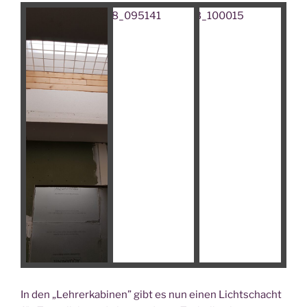
In den „Leh­rer­ka­bi­nen” gibt es nun einen Licht­schacht