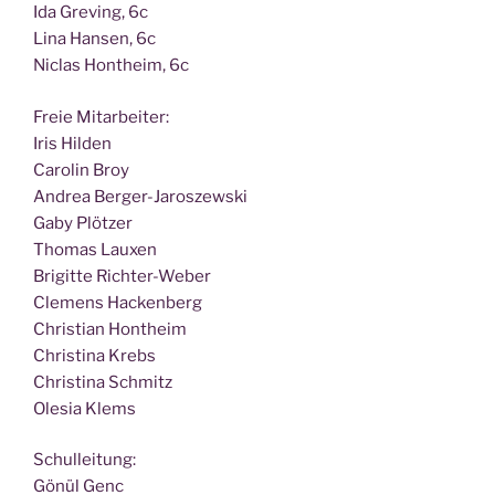
Ida Gre­ving, 6c
Lina Han­sen, 6c
Nic­las Hont­heim, 6c
Freie Mit­ar­bei­ter:
Iris Hilden
Caro­lin Broy
Andrea Berger-Jaroszewski
Gaby Plötzer
Tho­mas Lauxen
Bri­git­te Richter-Weber
Cle­mens Hackenberg
Chris­ti­an Hontheim
Chris­ti­na Krebs
Chris­ti­na Schmitz
Ole­sia Klems
Schul­lei­tung:
Gönül Genc