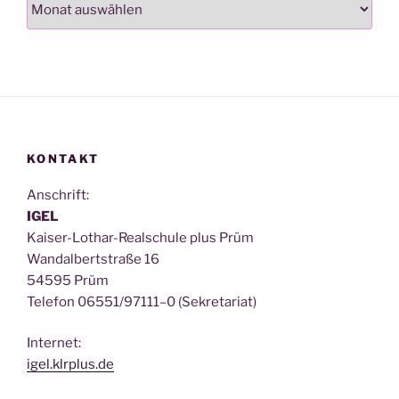
KONTAKT
Anschrift:
IGEL
Kai­ser-Lothar-Real­schu­le plus Prüm
Wan­dal­bert­stra­ße 16
54595 Prüm
Tele­fon 06551/97111–0 (Sekre­ta­ri­at)
Inter­net:
igel.klrplus.de