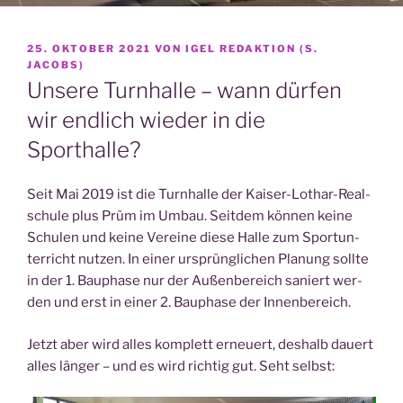
VERÖFFENTLICHT
25. OKTOBER 2021
VON
IGEL REDAKTION (S.
AM
JACOBS)
Unsere Turnhalle – wann dürfen
wir endlich wieder in die
Sporthalle?
Seit Mai 2019 ist die Turn­hal­le der Kai­ser-Lothar-Real­
schu­le plus Prüm im Umbau. Seit­dem kön­nen kei­ne
Schu­len und kei­ne Ver­ei­ne die­se Hal­le zum Sport­un­
ter­richt nut­zen. In einer ursprüng­li­chen Pla­nung soll­te
in der 1. Bau­pha­se nur der Außen­be­reich saniert wer­
den und erst in einer 2. Bau­pha­se der Innenbereich.
Jetzt aber wird alles kom­plett erneu­ert, des­halb dau­ert
alles län­ger – und es wird rich­tig gut. Seht selbst: