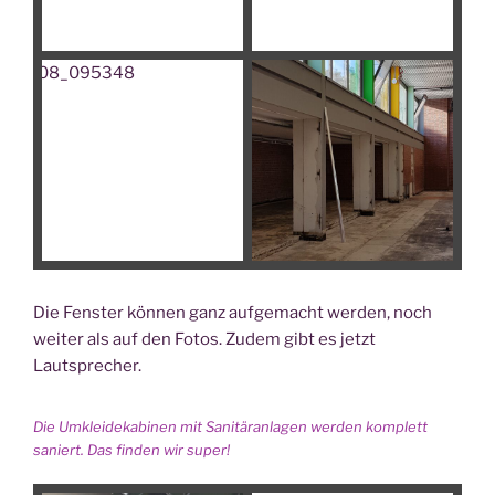
Die Fens­ter kön­nen ganz auf­ge­macht wer­den, noch
wei­ter als auf den Fotos. Zudem gibt es jetzt
Lautsprecher.
Die Umklei­de­ka­bi­nen mit Sani­tär­an­la­gen wer­den kom­plett
saniert. Das fin­den wir super!