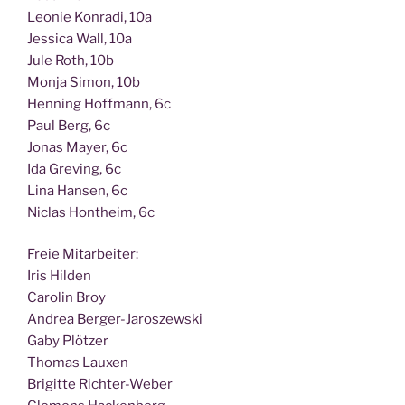
Leo­nie Kon­ra­di, 10a
Jes­si­ca Wall, 10a
Jule Roth, 10b
Mon­ja Simon, 10b
Hen­ning Hoff­mann, 6c
Paul Berg, 6c
Jonas May­er, 6c
Ida Gre­ving, 6c
Lina Han­sen, 6c
Nic­las Hont­heim, 6c
Freie Mit­ar­bei­ter:
Iris Hilden
Caro­lin Broy
Andrea Berger-Jaroszewski
Gaby Plötzer
Tho­mas Lauxen
Bri­git­te Richter-Weber