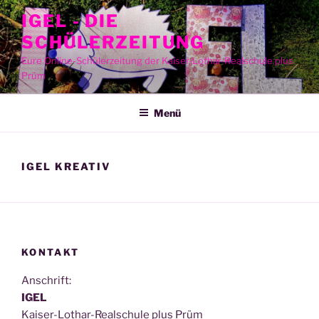
Zum
IGEL - DIE
Inhalt
SCHÜLERZEITUNG
springen
Eure Online-Schülerzeitung der Kaiser-Lothar-Realschule plus
Prüm
Menü
IGEL KREATIV
KONTAKT
Anschrift:
IGEL
Kai­ser-Lothar-Real­schu­le plus Prüm