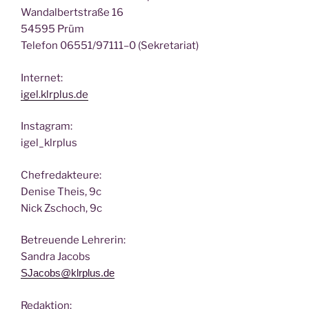
Wan­dal­bert­stra­ße 16
54595 Prüm
Tele­fon 06551/97111–0 (Sekre­ta­ri­at)
Inter­net:
igel.klrplus.de
Insta­gram:
igel_klrplus
Chef­re­dak­teu­re:
Deni­se Theis, 9c
Nick Zscho­ch, 9c
Betreu­en­de Lehrerin:
San­dra Jacobs
SJacobs@klrplus.de
Redak­ti­on: