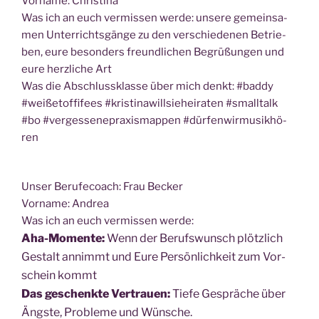
Vor­na­me: Christina
Was ich an euch ver­mis­sen wer­de: unse­re gemein­sa­
men Unter­richts­gän­ge zu den ver­schie­de­nen Betrie­
ben, eure beson­ders freund­li­chen Begrü­ßun­gen und
eure herz­li­che Art
Was die Abschluss­klas­se über mich denkt: #bad­dy
#wei­ßet­of­fi­fees #kris­ti­na­will­sie­hei­ra­ten #small­talk
#bo #ver­ges­sene­pra­xis­map­pen #dür­fen­wir­mu­sik­hö­
ren
Unser Beru­fe­coach: Frau Becker
Vor­na­me: Andrea
Was ich an euch ver­mis­sen werde:
Aha-Momen­te:
Wenn der Berufs­wunsch plötz­lich
Gestalt annimmt und Eure Per­sön­lich­keit zum Vor­
schein kommt
Das geschenk­te Ver­trau­en:
Tie­fe Gesprä­che über
Ängs­te, Pro­ble­me und Wünsche.