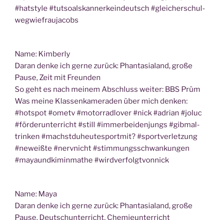
#hat­style #tut­so­als­kan­nerk­ein­deutsch #glei­cher­schul­
weg­wie­frau­ja­cobs
Name: Kim­ber­ly
Dar­an den­ke ich ger­ne zurück: Phan­ta­sia­land, gro­ße
Pau­se, Zeit mit Freunden
So geht es nach mei­nem Abschluss wei­ter: BBS Prüm
Was mei­ne Klas­sen­ka­me­ra­den über mich den­ken:
#hot­spot #ometv #motor­rad­l­over #nick #adri­an #joluc
#för­der­un­ter­richt #still #immer­bei­den­jungs #gib­mal­
trin­ken #machstdu­heu­te­s­port­mit? #sport­ver­let­zung
#neweiß­te #nerv­nicht #stim­mungs­schwan­kun­gen
#mayaun­d­ki­min­ma­the #wird­ver­folgt­von­nick
Name: Maya
Dar­an den­ke ich ger­ne zurück: Phan­ta­sia­land, gro­ße
Pau­se, Deutsch­un­ter­richt, Chemieunterricht