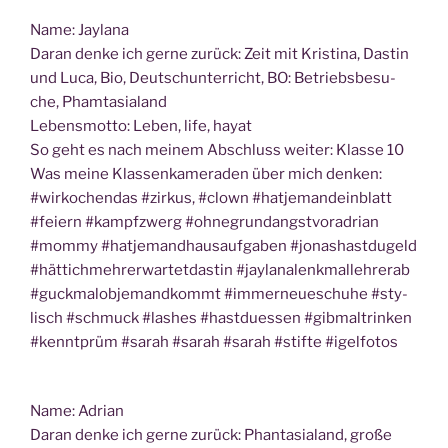
Name: Jayla­na
Dar­an den­ke ich ger­ne zurück: Zeit mit Kris­ti­na, Das­tin
und Luca, Bio, Deutsch­un­ter­richt, BO: Betriebs­be­su­
che, Phamtasialand
Lebens­mot­to: Leben, life, hayat
So geht es nach mei­nem Abschluss wei­ter: Klas­se 10
Was mei­ne Klas­sen­ka­me­ra­den über mich den­ken:
#wir­ko­chen­das #zir­kus, #clown #hat­je­mandein­blatt
#fei­ern #kampf­zwerg #ohne­grund­angst­vor­ad­ri­an
#mom­my #hat­je­mandhaus­auf­ga­ben #jonas­hast­du­geld
#hät­tich­meh­rerwar­tet­da­s­tin #jayl­ana­lenk­mal­leh­rer­ab
#guck­mal­ob­je­mandkommt #immer­neue­schu­he #sty­
lisch #schmuck #las­hes #hast­dues­sen #gib­mal­trin­ken
#kennt­prüm #sarah #sarah #sarah #stif­te #igel­fo­tos
Name: Adri­an
Dar­an den­ke ich ger­ne zurück: Phan­ta­sia­land, gro­ße