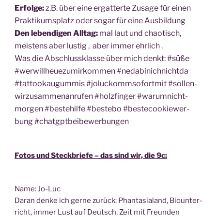
Erfol­ge:
z.B. über eine ergat­ter­te Zusa­ge für einen
Prak­ti­kums­platz oder sogar für eine Ausbildung
Den leben­di­gen All­tag:
mal laut und chao­tisch,
meis­tens aber lus­tig , aber immer ehrlich .
Was die Abschluss­klas­se über mich denkt: #süße
#wer­will­heue­zu­m­ir­kom­men #ned­abinich­nicht­da
#tat­too­kau­gum­mis #joluckomm­so­fort­mit #sol­len­
wir­zu­sam­men­an­ru­fen #holz­fin­ger #war­um­nicht­
mor­gen #bes­tehil­fe #bestebo #bestecoo­kie­wer­
bung #chatgpt­bei­be­wer­bun­gen
Fotos und Steck­brie­fe – das sind wir, die 9c:
Name: Jo-Luc
Dar­an den­ke ich ger­ne zurück: Phan­ta­sia­land, Bio­un­ter­
richt, immer Lust auf Deutsch, Zeit mit Freunden