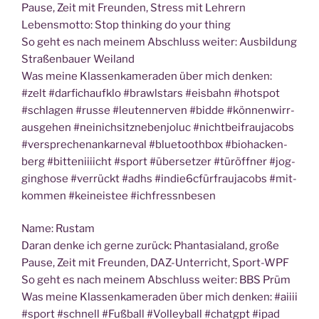
Pau­se, Zeit mit Freun­den, Stress mit Lehrern
Lebens­mot­to: Stop thin­king do your thing
So geht es nach mei­nem Abschluss wei­ter: Aus­bil­dung
Stra­ßen­bau­er Weiland
Was mei­ne Klas­sen­ka­me­ra­den über mich den­ken:
#zelt #dar­fich­auf­klo #brawl­stars #eis­bahn #hot­spot
#schla­gen #rus­se #leu­ten­ner­ven #bidde #kön­nen­wirr­
aus­ge­hen #nei­nichsitz­ne­ben­jo­luc #nicht­bei­frau­ja­cobs
#ver­spre­chen­an­kar­ne­val #blue­tooth­box #bio­ha­cken­
berg #bit­te­niii­icht #sport #über­set­zer #tür­öff­ner #jog­
ging­ho­se #ver­rückt #adhs #indie6cfürfraujacobs #mit­
kom­men #kein­eis­tee #ich­fressn­be­sen
Name: Rus­tam
Dar­an den­ke ich ger­ne zurück: Phan­ta­sia­land, gro­ße
Pau­se, Zeit mit Freun­den, DAZ-Unter­richt, Sport-WPF
So geht es nach mei­nem Abschluss wei­ter: BBS Prüm
Was mei­ne Klas­sen­ka­me­ra­den über mich den­ken: #aiiii
#sport #schnell #Fuß­ball #Vol­ley­ball #chatgpt #ipad