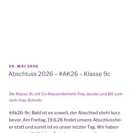
VERÖFFENTLICHT
28. MAI 2026
AM
Abschluss 2026 – #AK26 – Klasse 9c
Die Klas­se 9c mit Co-Klas­sen­leh­re­rin Frau Jacobs und BO-Leh­
re­rin Frau Schmitz
#Ak26-9c: Bald ist es soweit, der Abschied steht kurz
bevor. Am Frei­tag, 19.6.26 fin­det unse­re Abschluss­fei­
er statt und somit ist es unser letz­ter Tag. Wir haben