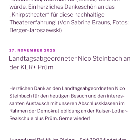
würde. Ein herzliches Dankeschön an das
„Knirpstheater“ für diese nachhaltige
Theatererfahrung! (Von Sabrina Brauns, Fotos:
Berger-Jaroszewski)
VERÖFFENTLICHT
17. NOVEMBER 2025
AM
Landtagsabgeordneter Nico Steinbach an
der KLR+ Prüm
Herz­li­chen Dank an den Land­tags­ab­ge­ord­ne­ten Nico
Stein­bach für den heu­ti­gen Besuch und den inter­es­
san­ten Aus­tausch mit unse­ren Abschluss­klas­sen im
Rah­men der Demo­kra­tie­bil­dung an der Kai­ser-Lothar-
Real­schu­le plus Prüm. Ger­ne wieder!