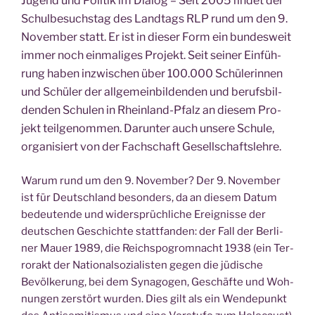
Jugend und Poli­tik im Dia­log – Seit 2005 fin­det der
Schul­be­suchs­tag des Land­tags RLP rund um den 9.
Novem­ber statt. Er ist in die­ser Form ein bun­des­weit
immer noch ein­ma­li­ges Pro­jekt. Seit sei­ner Ein­füh­
rung haben inzwi­schen über 100.000 Schü­le­rin­nen
und Schü­ler der all­ge­mein­bil­den­den und berufs­bil­
den­den Schu­len in Rhein­land-Pfalz an die­sem Pro­
jekt teil­ge­nom­men. Dar­un­ter auch unse­re Schu­le,
orga­ni­siert von der Fach­schaft Gesellschaftslehre.
War­um rund um den 9. Novem­ber? Der 9. Novem­ber
ist für Deutsch­land beson­ders, da an die­sem Datum
bedeu­ten­de und wider­sprüch­li­che Ereig­nis­se der
deut­schen Geschich­te statt­fan­den: der Fall der Ber­li­
ner Mau­er 1989, die Reichs­po­grom­nacht 1938 (ein Ter­
ror­akt der Natio­nal­so­zia­lis­ten gegen die jüdi­sche
Bevöl­ke­rung, bei dem Syn­ago­gen, Geschäf­te und Woh­
nun­gen zer­stört wur­den. Dies gilt als ein Wen­de­punkt