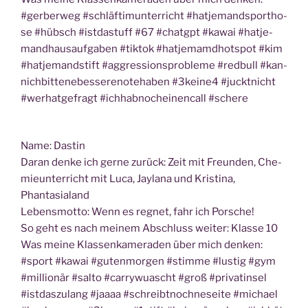
#ger­ber­weg #schläft­i­m­un­ter­richt #hat­je­mandsport­ho­
se #hübsch #ist­da­stuff #67 #chatgpt #kawai #hat­je­
mandhaus­auf­ga­ben #tik­tok #hat­je­mamdhot­spot #kim
#hat­je­mandstift #aggres­si­ons­pro­ble­me #red­bull #kan­
nich­bit­ten­ebes­se­re­no­te­ha­ben #3keine4 #juckt­nicht
#wer­hat­ge­fragt #ichh­ab­noch­ei­nen­call #sche­re
Name: Das­tin
Dar­an den­ke ich ger­ne zurück: Zeit mit Freun­den, Che­
mie­un­ter­richt mit Luca, Jayla­na und Kris­ti­na,
Phantasialand
Lebens­mot­to: Wenn es reg­net, fahr ich Porsche!
So geht es nach mei­nem Abschluss wei­ter: Klas­se 10
Was mei­ne Klas­sen­ka­me­ra­den über mich den­ken:
#sport #kawai #guten­mor­gen #stim­me #lus­tig #gym
#mil­lio­när #sal­to #car­ry­wuascht #groß #pri­vat­in­sel
#ist­das­zu­lang #jaaaa #schreibt­noch­ne­sei­te #micha­el