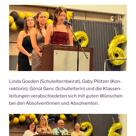
Lin­da Goe­den (Schul­el­tern­bei­rat), Gaby Plöt­zer (Kon­
rek­to­rin), Gönül Genc (Schul­lei­te­rin) und die Klas­sen­
lei­tun­gen ver­ab­schie­de­ten sich mit guten Wün­schen
bei den Absol­ven­tin­nen und Absolventen.