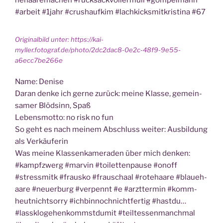
ne­haa­re­ma­chen #ruck­sack­vol­lermüll #gom­pel­mann
#arbeit #1jahr #crus­h­auf­kim #lach­kicks­mit­kris­ti­na #67
Ori­gi­nal­bild unter: https://kai-
myller.fotograf.de/photo/2dc2dac8-0e2c-48f9-9e55-
a6ecc7be266e
Name: Deni­se
Dar­an den­ke ich ger­ne zurück: mei­ne Klas­se, gemein­
sa­mer Blöd­sinn, Spaß
Lebens­mot­to: no risk no fun
So geht es nach mei­nem Abschluss wei­ter: Aus­bil­dung
als Verkäuferin
Was mei­ne Klas­sen­ka­me­ra­den über mich den­ken:
#kampf­zwerg #mar­vin #toi­let­ten­pau­se #onoff
#stress­mitk #frausko #frau­schaal #rote­haa­re #blau­eh­
aa­re #neu­erburg #ver­pennt #e #arzt­ter­min #komm­
heut­nicht­sor­ry #ich­bin­noch­nicht­fer­tig #hast­du…
#lassklo­ge­hen­kommst­du­mit #teil­tes­sen­manch­mal