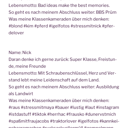
Lebens­mot­to: Bad ide­as make the best memories.
So geht es nach mei­nem Abschluss wei­ter: BBS Prüm
Was mei­ne Klas­sen­ka­me­ra­den über mich den­ken:
#blond #kim #pferd #igel­fo­tos #stress­mit­nick #pfer­
de­l­over
Name: Nick
Dar­an den­ke ich ger­ne zurück: Super Klas­se, Frei­stun­
de, mei­ne Freunde
Lebens­mot­to: Mit Schrau­ben­schlüs­sel, Herz und Ver­
stand lebt mei­ne Lei­den­schaft auf dem Land.
So geht es nach mei­nem Abschluss wei­ter: Aus­bil­dung
als Landwirt
Was mei­ne Klas­sen­ka­me­ra­den über mich den­ken:
#raus #stress­mit­ma­ya #bau­er #lus­tig #laut #insta­gram
#ist­da­stuff #tik­tok #her­r­hac #frausko #dunervst­mich
#spaß­mit­frau­ja­cobs #trak­torl­over #igel­fo­tos #kannk­ei­