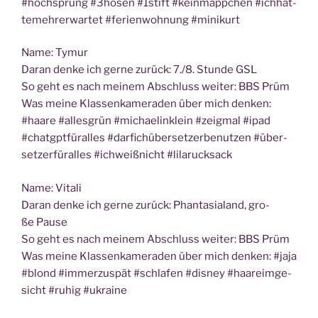
#hoch­sprung #3hosen #1stift #kein­mäpp­chen #ich­hät­
te­meh­rerwar­tet #feri­en­woh­nung #minik­urt
Name: Tymur
Dar­an den­ke ich ger­ne zurück: 7./8. Stun­de GSL
So geht es nach mei­nem Abschluss wei­ter: BBS Prüm
Was mei­ne Klas­sen­ka­me­ra­den über mich den­ken:
#haa­re #alles­grün #michae­lin­k­lein #zeig­mal #ipad
#chatgpt­für­al­les #dar­fich­über­set­zer­be­nut­zen #über­
set­zer­für­al­les #ich­weiß­nicht #lila­ruck­sack
Name: Vita­li
Dar­an den­ke ich ger­ne zurück: Phan­ta­sia­land, gro­
ße Pause
So geht es nach mei­nem Abschluss wei­ter: BBS Prüm
Was mei­ne Klas­sen­ka­me­ra­den über mich den­ken: #jaja
#blond #immer­zu­spät #schla­fen #dis­ney #haar­eim­ge­
sicht #ruhig #ukrai­ne