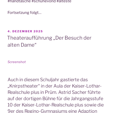
#hand­ta­sche #schu­he­vond #ältes­te
Fort­set­zung folgt…
VERÖFFENTLICHT
4. DEZEMBER 2025
AM
Theateraufführung „Der Besuch der
alten Dame“
Screen­shot
Auch in diesem Schuljahr gastierte das
„Knirpstheater“ in der Aula der Kaiser-Lothar-
Realschule plus in Prüm. Astrid Sacher führte
auf der dortigen Bühne für die Jahrgangsstufe
10 der Kaiser-Lothar-Realschule plus sowie die
9er des Regino-Gymnasiums eine Adaption