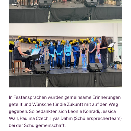
In Fest­an­spra­chen wur­den gemein­sa­me Erin­ne­run­gen
geteilt und Wün­sche für die Zukunft mit auf den Weg
gege­ben. So bedank­ten sich Leo­nie Kon­ra­di, Jes­si­ca
Wall, Pau­li­na Czech, Ily­as Dahm (Schü­ler­spre­cher­team)
bei der Schulgemeinschaft.