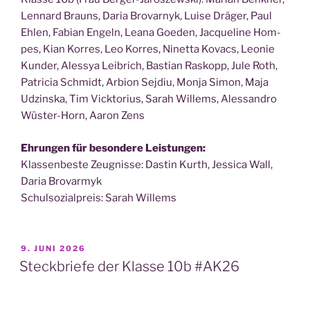
Len­nard Brauns, Daria Bro­var­nyk, Lui­se Drä­ger, Paul
Ehlen, Fabi­an Engeln, Lea­na Goe­den, Jac­que­line Hom­
pes, Kian Kor­res, Leo Kor­res, Ninet­ta Kovacs, Leo­nie
Kun­der, Ales­sya Leibrich, Bas­ti­an Ras­kopp, Jule Roth,
Patri­cia Schmidt, Arbi­on Sej­diu, Mon­ja Simon, Maja
Udzins­ka, Tim Vick­to­ri­us, Sarah Wil­lems, Ales­san­dro
Wüs­ter-Horn, Aaron Zens
Ehrun­gen für beson­de­re Leistungen:
Klas­sen­bes­te Zeug­nis­se: Das­tin Kurth, Jes­si­ca Wall,
Daria Brovarmyk
Schul­so­zi­al­preis: Sarah Willems
VERÖFFENTLICHT
9. JUNI 2026
AM
Steckbriefe der Klasse 10b #AK26