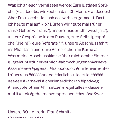
Was ich an euch ver­mis­sen wer­de: Eure lus­ti­gen Sprü­
che (Frau Jacobs, wir kochen das! Oh Mann, Frau Jacobs!
Aber Frau Jacobs, ich hab das wirk­lich gemacht! Darf
ich heu­te mal auf Klo? Dür­fen wir heu­te mal frü­her
raus? Gehen wir raus?), unse­re Insi­der („Ihr wisst ja…”),
unse­re Gesprä­che in den Pau­sen, eure Selbst­ge­sprä­
che („Nein!”), eure Refe­ra­te ***, unse­re Abschluss­fahrt
ins Phan­ta­sia­land, eure Ver­spre­chen an Karneval
Was mei­ne Abschluss­klas­se über mich denkt: #immer­
gut­ge­launt #dunervst­mich #abma­chun­gen­an­kar­ne­val
#äääh­neeee #jage­nau #hal­looooooo #dür­fen­wir­heu­te­
frü­herraus #äääääh­neee #dar­fich­auf­toi­let­te #äääääh­
neeeee #kar­ne­val #icherin­ner­dich­dran #ipad­weg
#han­dy­bleib­t­hi­er #hin­set­zen #regel­t­al­les #klas­sen­
mut­ti #nick #gehei­mes­ver­spre­chen #das­bö­seS­wort
Unse­re BO-Leh­re­rin: Frau Schmitz