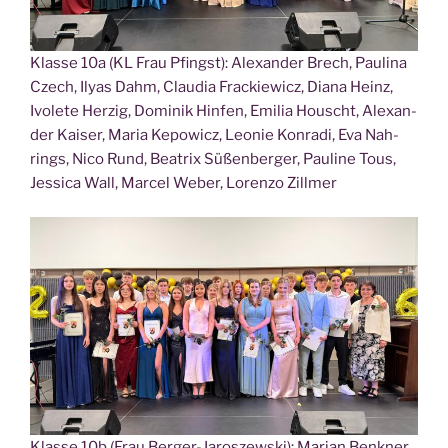
Klas­se 10a (KL Frau Pfingst): Alex­an­der Brech, Pau­li­na
Czech, Ily­as Dahm, Clau­dia Fra­ckie­wicz, Dia­na Heinz,
Ivo­le­te Her­zig, Domi­nik Hin­fen, Emi­lia Houscht, Alex­an­
der Kai­ser, Maria Kepo­wicz, Leo­nie Kon­ra­di, Eva Nah­
rings, Nico Rund, Bea­trix Süßen­ber­ger, Pau­li­ne Tous,
Jes­si­ca Wall, Mar­cel Weber, Loren­zo Zillmer
Klas­se 10b (Frau Ber­ger-Jaro­szew­ski): Mari­an Ben­kner,