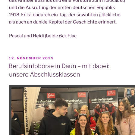
des Anti­se­mi­tis­mus und eine Vor­stu­fe zum Holo­caust)
und die Aus­ru­fung der ers­ten deut­schen Repu­blik
1918. Er ist dadurch ein Tag, der sowohl an glück­li­che
als auch an dunk­le Kapi­tel der Geschich­te erinnert.
Pas­cal und Hei­di (bei­de 6c), FJac
VERÖFFENTLICHT
12. NOVEMBER 2025
AM
Berufsinfobörse in Daun – mit dabei:
unsere Abschlussklassen