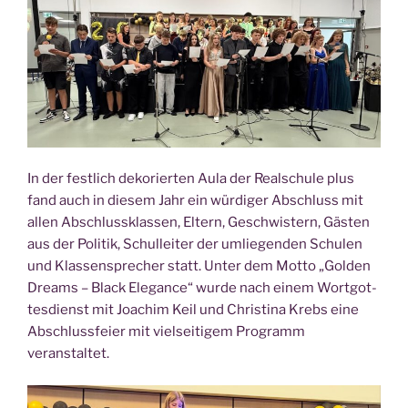
In der fest­lich deko­rier­ten Aula der Real­schu­le plus
fand auch in die­sem Jahr ein wür­di­ger Abschluss mit
allen Abschluss­klas­sen, Eltern, Geschwis­tern, Gäs­ten
aus der Poli­tik, Schul­lei­ter der umlie­gen­den Schu­len
und Klas­sen­spre­cher statt. Unter dem Mot­to „Gol­den
Dreams – Black Ele­gan­ce“ wur­de nach einem Wort­got­
tes­dienst mit Joa­chim Keil und Chris­ti­na Krebs eine
Abschluss­fei­er mit viel­sei­ti­gem Pro­gramm
veranstaltet.