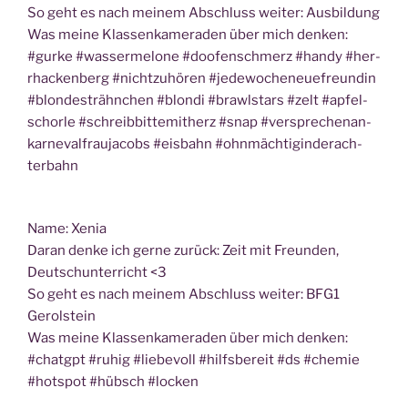
So geht es nach mei­nem Abschluss wei­ter: Ausbildung
Was mei­ne Klas­sen­ka­me­ra­den über mich den­ken:
#gur­ke #was­ser­me­lo­ne #doo­fen­schmerz #han­dy #her­
r­ha­cken­berg #nicht­zu­hö­ren #jede­wo­cheneu­ef­reun­din
#blon­de­strähn­chen #blon­di #brawl­stars #zelt #apfel­
schor­le #schreib­bit­te­mit­herz #snap #ver­spre­chen­an­
kar­ne­val­frau­ja­cobs #eis­bahn #ohn­mäch­tig­in­der­ach­
ter­bahn
Name: Xenia
Dar­an den­ke ich ger­ne zurück: Zeit mit Freun­den,
Deutsch­un­ter­richt <3
So geht es nach mei­nem Abschluss wei­ter: BFG1
Gerolstein
Was mei­ne Klas­sen­ka­me­ra­den über mich den­ken:
#chatgpt #ruhig #lie­be­voll #hilfs­be­reit #ds #che­mie
#hot­spot #hübsch #locken