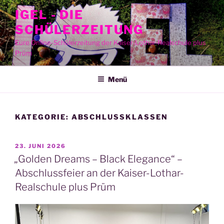
Zum
IGEL - DIE
Inhalt
SCHÜLERZEITUNG
springen
Eure Online-Schülerzeitung der Kaiser-Lothar-Realschule plus
Prüm
Menü
KATEGORIE:
ABSCHLUSSKLASSEN
VERÖFFENTLICHT
23. JUNI 2026
AM
„Golden Dreams – Black Elegance“ –
Abschlussfeier an der Kaiser-Lothar-
Realschule plus Prüm