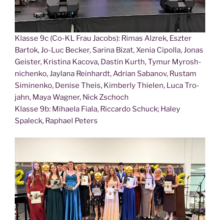
Klas­se 9c (Co-KL Frau Jacobs): Rimas Alz­rek, Esz­ter
Bar­tok, Jo-Luc Becker, Sari­na Bizat, Xenia Cipol­la, Jonas
Geis­ter, Kris­ti­na Kaco­va, Das­tin Kurth, Tymur Myrosh­
ni­chen­ko, Jayla­na Rein­hardt, Adri­an Saba­nov, Rus­tam
Simi­nen­ko, Deni­se Theis, Kim­ber­ly Thie­len, Luca Tro­
jahn, Maya Wag­ner, Nick Zschoch
Klas­se 9b: Mihae­la Fia­la, Ric­car­do Schuck; Haley
Spaleck, Rapha­el Peters