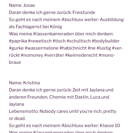
Name: Jonas
Dar­an den­ke ich ger­ne zurück: Freistunde
So geht es nach mei­nem Abschluss wei­ter: Aus­bil­dung
als Fach­la­ge­rist bei König
Was mei­ne Klas­sen­ka­me­ra­den über mich den­ken:
#papri­ka #rewe­tisch #tisch #schul­tisch #body­buil­der
#gur­ke #was­ser­me­lo­ne #habich­nicht #ne #lus­tig #ver­
rückt #nomo­ney #ver­rä­ter #kein­re­de­recht #mono­
braue
Name: Kris­ti­na
Dar­an den­ke ich ger­ne zurück: Zeit mit Jayla­na und
ande­ren Freun­den, Che­mie mit Das­tin, Luca und
Jaylana
Lebens­mot­to: Nobo­dy cares until you‘re rich, pret­ty
or dead.
So geht es nach mei­nem Abschluss wei­ter: Klas­se 10
Was mei­ne Klas­sen­ka­me­ra­den über mich den­ken: