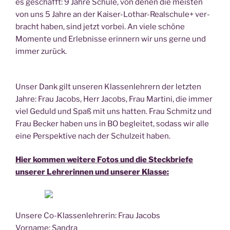
es geschafft: 9 Jah­re Schu­le, von denen die meis­ten
von uns 5 Jah­re an der Kai­ser-Lothar-Real­schu­le+ ver­
bracht haben, sind jetzt vor­bei. An vie­le schö­ne
Momen­te und Erleb­nis­se erin­nern wir uns ger­ne und
immer zurück.
Unser Dank gilt unse­ren Klas­sen­leh­rern der letz­ten
Jah­re: Frau Jacobs, Herr Jacobs, Frau Mar­ti­ni, die immer
viel Geduld und Spaß mit uns hat­ten. Frau Schmitz und
Frau Becker haben uns in BO beglei­tet, sodass wir alle
eine Per­spek­ti­ve nach der Schul­zeit haben.
Hier kom­men wei­te­re Fotos und die Steck­brie­fe
unse­rer Leh­re­rin­nen und unse­rer Klasse:
Unse­re Co-Klas­sen­leh­re­rin: Frau Jacobs
Vor­na­me: Sandra