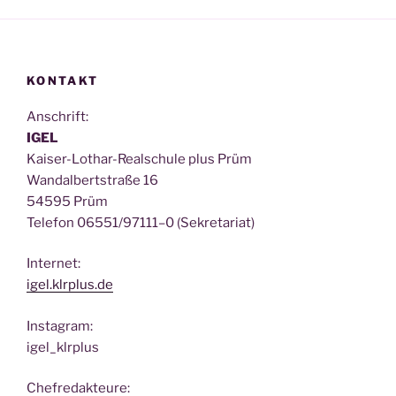
KONTAKT
Anschrift:
IGEL
Kai­ser-Lothar-Real­schu­le plus Prüm
Wan­dal­bert­stra­ße 16
54595 Prüm
Tele­fon 06551/97111–0 (Sekre­ta­ri­at)
Inter­net:
igel.klrplus.de
Insta­gram:
igel_klrplus
Chef­re­dak­teu­re: