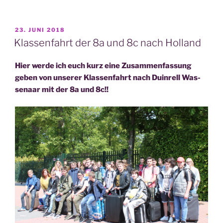
ti­
ver
Umgang
VERÖFFENTLICHT
23. JUNI 2018
AM
mit
Klassenfahrt der 8a und 8c nach Holland
Coro­
na
Hier wer­de ich euch kurz eine Zusam­men­fas­sung
im
geben von unse­rer Klas­sen­fahrt nach Duin­rell Was­
Home­
sen­aar mit der 8a und 8c!!
schoo­
ling“