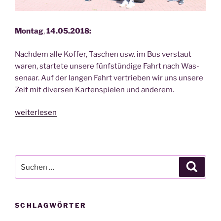
Mon­tag
,
14.05.2018:
Nach­dem alle Kof­fer, Taschen usw. im Bus ver­staut
waren, star­te­te unse­re fünf­stün­di­ge Fahrt nach Was­
sen­aar. Auf der lan­gen Fahrt ver­trie­ben wir uns unse­re
Zeit mit diver­sen Kar­ten­spie­len und ande­rem.
„Klas­
weiterlesen
sen­
fahrt
der
8a
Suche
Suche
und
nach:
8c
nach
SCHLAGWÖRTER
Hol­
land“