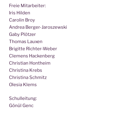
Freie Mit­ar­bei­ter:
Iris Hilden
Caro­lin Broy
Andrea Berger-Jaroszewski
Gaby Plötzer
Tho­mas Lauxen
Bri­git­te Richter-Weber
Cle­mens Hackenberg
Chris­ti­an Hontheim
Chris­ti­na Krebs
Chris­ti­na Schmitz
Ole­sia Klems
Schul­lei­tung:
Gönül Genc