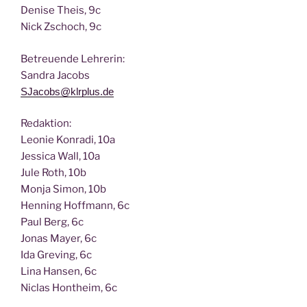
Deni­se Theis, 9c
Nick Zscho­ch, 9c
Betreu­en­de Lehrerin:
San­dra Jacobs
SJacobs@klrplus.de
Redak­ti­on:
Leo­nie Kon­ra­di, 10a
Jes­si­ca Wall, 10a
Jule Roth, 10b
Mon­ja Simon, 10b
Hen­ning Hoff­mann, 6c
Paul Berg, 6c
Jonas May­er, 6c
Ida Gre­ving, 6c
Lina Han­sen, 6c
Nic­las Hont­heim, 6c