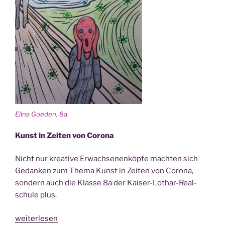
Eli­na Goe­den, 8a
Kunst in Zei­ten von Corona
Nicht nur krea­ti­ve Erwach­se­nen­köp­fe mach­ten sich
Gedan­ken zum The­ma Kunst in Zei­ten von Coro­na,
son­dern auch die Klas­se 8a der Kai­ser-Lothar-Real­
schu­le plus.
„krea­
weiterlesen