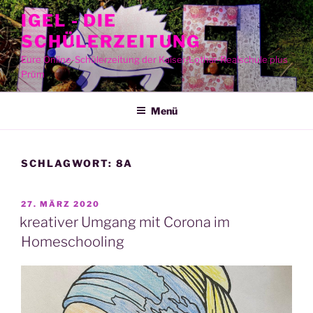
Zum
IGEL - DIE
Inhalt
SCHÜLERZEITUNG
springen
Eure Online-Schülerzeitung der Kaiser-Lothar-Realschule plus
Prüm
Menü
SCHLAGWORT:
8A
VERÖFFENTLICHT
27. MÄRZ 2020
AM
kreativer Umgang mit Corona im
Homeschooling