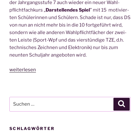
Pre­
der Jahr­gangs­stu­fe 7 auch wie­der ein neu­er Wahl­
view“
pflicht­fach­kurs „
Dar­stel­len­des Spiel
” mit 15 moti­vier­
ten Schü­le­rin­nen und Schü­lern. Scha­de ist nur, dass DS
von nun an nicht mehr bis in die 10 fort­ge­führt wird,
son­dern wie alle ande­ren Wahl­pflicht­fä­cher der zwei­
ten Leis­te (Sport-Wpf und das vier­stün­di­ge TZE, d.h.
tech­ni­sches Zeich­nen und Elek­tro­nik) nur bis zum
neun­ten Schul­jahr ange­bo­ten wird.
„War­
weiterlesen
um
ich
DS lie­
be?“
Suche
Suche
nach:
SCHLAGWÖRTER