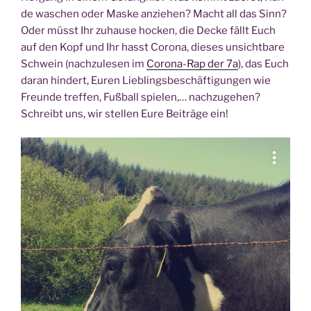
de waschen oder Mas­ke anzie­hen? Macht all das Sinn?
Oder müsst Ihr zuhau­se hocken, die Decke fällt Euch
auf den Kopf und Ihr hasst Coro­na, die­ses unsicht­ba­re
Schwein (nach­zu­le­sen im
Coro­na-Rap der 7a
), das Euch
dar­an hin­dert, Euren Lieb­lings­be­schäf­ti­gun­gen wie
Freun­de tref­fen, Fuß­ball spie­len,… nach­zu­ge­hen?
Schreibt uns, wir stel­len Eure Bei­trä­ge ein!