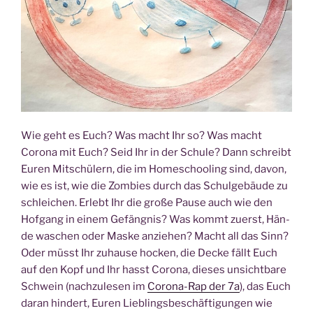
Wie geht es Euch? Was macht Ihr so? Was macht
Coro­na mit Euch? Seid Ihr in der Schu­le? Dann schreibt
Euren Mit­schü­lern, die im Home­schoo­ling sind, davon,
wie es ist, wie die Zom­bies durch das Schul­ge­bäu­de zu
schlei­chen. Erlebt Ihr die gro­ße Pau­se auch wie den
Hof­gang in einem Gefäng­nis? Was kommt zuerst, Hän­
de waschen oder Mas­ke anzie­hen? Macht all das Sinn?
Oder müsst Ihr zuhau­se hocken, die Decke fällt Euch
auf den Kopf und Ihr hasst Coro­na, die­ses unsicht­ba­re
Schwein (nach­zu­le­sen im
Coro­na-Rap der 7a
), das Euch
dar­an hin­dert, Euren Lieb­lings­be­schäf­ti­gun­gen wie