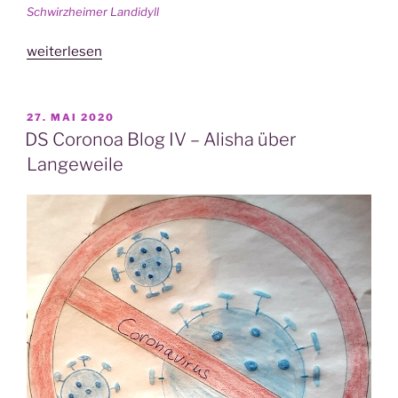
Schwirz­hei­mer Landidyll
„DS
weiterlesen
Coro­
na
Blog
VERÖFFENTLICHT
27. MAI 2020
AM
V
DS Coronoa Blog IV – Alisha über
–
Langeweile
Lenas
Corona-
„Ferien”“