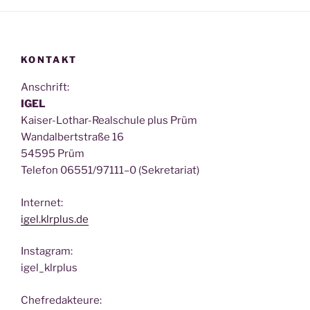
KONTAKT
Anschrift:
IGEL
Kai­ser-Lothar-Real­schu­le plus Prüm
Wan­dal­bert­stra­ße 16
54595 Prüm
Tele­fon 06551/97111–0 (Sekre­ta­ri­at)
Inter­net:
igel.klrplus.de
Insta­gram:
igel_klrplus
Chef­re­dak­teu­re: