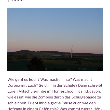
Nele
phi­
lo­
so­
phiert
über
das Leben“
Wie geht es Euch? Was macht Ihr so? Was macht
Coro­na mit Euch? Seid Ihr in der Schu­le? Dann schreibt
Euren Mit­schü­lern, die im Home­schoo­ling sind, davon,
wie es ist, wie die Zom­bies durch das Schul­ge­bäu­de zu
schlei­chen. Erlebt Ihr die gro­ße Pau­se auch wie den
Hof­gang in einem Gefäng­nis? Was kommt zuerst, Hän­