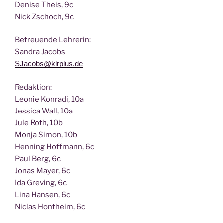
Deni­se Theis, 9c
Nick Zscho­ch, 9c
Betreu­en­de Lehrerin:
San­dra Jacobs
SJacobs@klrplus.de
Redak­ti­on:
Leo­nie Kon­ra­di, 10a
Jes­si­ca Wall, 10a
Jule Roth, 10b
Mon­ja Simon, 10b
Hen­ning Hoff­mann, 6c
Paul Berg, 6c
Jonas May­er, 6c
Ida Gre­ving, 6c
Lina Han­sen, 6c
Nic­las Hont­heim, 6c