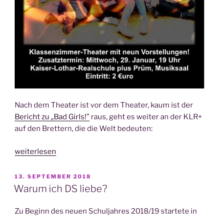
Nach dem Thea­ter ist vor dem Thea­ter, kaum ist der
Bericht zu „Bad Girls!”
raus, geht es wei­ter an der KLR+
auf den Bret­tern, die die Welt bedeuten:
„Spiel
weiterlesen
mit
dem
VERÖFFENTLICHT
13. SEPTEMBER 2018
AM
Feu­
Warum ich DS liebe?
er
–
Zu Beginn des neu­en Schul­jah­res 2018/19 star­te­te in