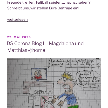
Freun­de tref­fen, Fuß­ball spie­len,… nach­zu­ge­hen?
Schreibt uns, wir stel­len Eure Bei­trä­ge ein!
„DS
weiterlesen
Coro­
noa
Blog
VERÖFFENTLICHT
22. MAI 2020
AM
IV
DS Corona Blog I – Magdalena und
–
Matthias @home
Ali­
sha
über
Lan­
ge­
wei­
le“