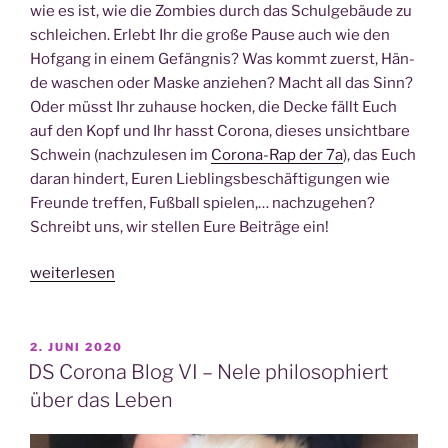
wie es ist, wie die Zom­bies durch das Schul­ge­bäu­de zu
schlei­chen. Erlebt Ihr die gro­ße Pau­se auch wie den
Hof­gang in einem Gefäng­nis? Was kommt zuerst, Hän­
de waschen oder Mas­ke anzie­hen? Macht all das Sinn?
Oder müsst Ihr zuhau­se hocken, die Decke fällt Euch
auf den Kopf und Ihr hasst Coro­na, die­ses unsicht­ba­re
Schwein (nach­zu­le­sen im
Coro­na-Rap der 7a
), das Euch
dar­an hin­dert, Euren Lieb­lings­be­schäf­ti­gun­gen wie
Freun­de tref­fen, Fuß­ball spie­len,… nach­zu­ge­hen?
Schreibt uns, wir stel­len Eure Bei­trä­ge ein!
„DS
weiterlesen
Coro­
na
Blog
VERÖFFENTLICHT
2. JUNI 2020
AM
VII
DS Corona Blog VI – Nele philosophiert
–
über das Leben
Melis­
sas