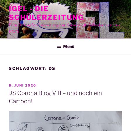
Zum
IGEL - DIE
Inhalt
SCHÜLERZEITUNG
springen
Eure Online-Schülerzeitung der Kaiser-Lothar-Realschule plus
Prüm
Menü
SCHLAGWORT:
DS
VERÖFFENTLICHT
8. JUNI 2020
AM
DS Corona Blog VIII – und noch ein
Cartoon!