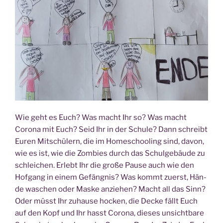
Wie geht es Euch? Was macht Ihr so? Was macht
Coro­na mit Euch? Seid Ihr in der Schu­le? Dann schreibt
Euren Mit­schü­lern, die im Home­schoo­ling sind, davon,
wie es ist, wie die Zom­bies durch das Schul­ge­bäu­de zu
schlei­chen. Erlebt Ihr die gro­ße Pau­se auch wie den
Hof­gang in einem Gefäng­nis? Was kommt zuerst, Hän­
de waschen oder Mas­ke anzie­hen? Macht all das Sinn?
Oder müsst Ihr zuhau­se hocken, die Decke fällt Euch
auf den Kopf und Ihr hasst Coro­na, die­ses unsicht­ba­re