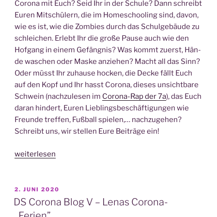
Coro­na mit Euch? Seid Ihr in der Schu­le? Dann schreibt
Euren Mit­schü­lern, die im Home­schoo­ling sind, davon,
wie es ist, wie die Zom­bies durch das Schul­ge­bäu­de zu
schlei­chen. Erlebt Ihr die gro­ße Pau­se auch wie den
Hof­gang in einem Gefäng­nis? Was kommt zuerst, Hän­
de waschen oder Mas­ke anzie­hen? Macht all das Sinn?
Oder müsst Ihr zuhau­se hocken, die Decke fällt Euch
auf den Kopf und Ihr hasst Coro­na, die­ses unsicht­ba­re
Schwein (nach­zu­le­sen im
Coro­na-Rap der 7a
), das Euch
dar­an hin­dert, Euren Lieb­lings­be­schäf­ti­gun­gen wie
Freun­de tref­fen, Fuß­ball spie­len,… nach­zu­ge­hen?
Schreibt uns, wir stel­len Eure Bei­trä­ge ein!
„DS
weiterlesen
Coro­
na
Blog
VERÖFFENTLICHT
2. JUNI 2020
AM
VI
DS Corona Blog V – Lenas Corona-
–
„Ferien”