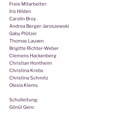
Freie Mit­ar­bei­ter:
Iris Hilden
Caro­lin Broy
Andrea Berger-Jaroszewski
Gaby Plötzer
Tho­mas Lauxen
Bri­git­te Richter-Weber
Cle­mens Hackenberg
Chris­ti­an Hontheim
Chris­ti­na Krebs
Chris­ti­na Schmitz
Ole­sia Klems
Schul­lei­tung:
Gönül Genc