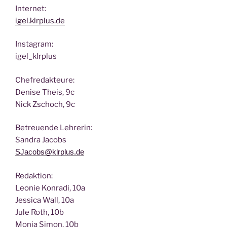
Inter­net:
igel.klrplus.de
Insta­gram:
igel_klrplus
Chef­re­dak­teu­re:
Deni­se Theis, 9c
Nick Zscho­ch, 9c
Betreu­en­de Lehrerin:
San­dra Jacobs
SJacobs@klrplus.de
Redak­ti­on:
Leo­nie Kon­ra­di, 10a
Jes­si­ca Wall, 10a
Jule Roth, 10b
Mon­ja Simon, 10b