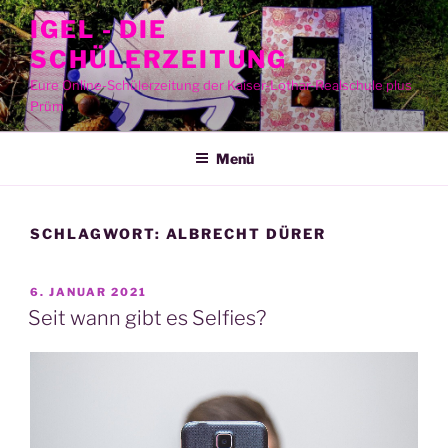
Zum
IGEL - DIE
Inhalt
SCHÜLERZEITUNG
springen
Eure Online-Schülerzeitung der Kaiser-Lothar-Realschule plus
Prüm
Menü
SCHLAGWORT:
ALBRECHT DÜRER
VERÖFFENTLICHT
6. JANUAR 2021
AM
Seit wann gibt es Selfies?