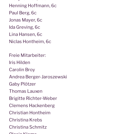
Hen­ning Hoff­mann, 6c
Paul Berg, 6c
Jonas May­er, 6c
Ida Gre­ving, 6c
Lina Han­sen, 6c
Nic­las Hont­heim, 6c
Freie Mit­ar­bei­ter:
Iris Hilden
Caro­lin Broy
Andrea Berger-Jaroszewski
Gaby Plötzer
Tho­mas Lauxen
Bri­git­te Richter-Weber
Cle­mens Hackenberg
Chris­ti­an Hontheim
Chris­ti­na Krebs
Chris­ti­na Schmitz