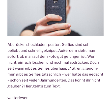
Abdrü­cken, hoch­la­den, pos­ten. Sel­fies sind sehr
beliebt und schnell geknipst. Außer­dem sieht man
sofort, ob man auf dem Foto gut gelun­gen ist. Wenn
nicht, ein­fach löschen und noch­mal abdrü­cken. Doch
seit wann gibt es Sel­fies über­haupt? Streng genom­
men gibt es Sel­fies tat­säch­lich – wer hät­te das gedacht
– schon seit vie­len Jahr­hun­der­ten. Das könnt ihr nicht
glau­ben? Hier geht’s zum Text.
„Seit
weiterlesen
wann
gibt