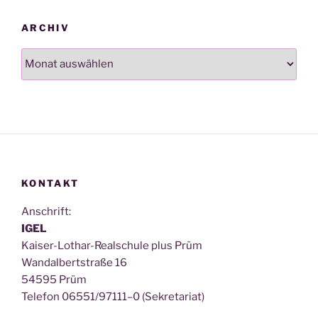
ARCHIV
Archiv
KONTAKT
Anschrift:
IGEL
Kai­ser-Lothar-Real­schu­le plus Prüm
Wan­dal­bert­stra­ße 16
54595 Prüm
Tele­fon 06551/97111–0 (Sekre­ta­ri­at)