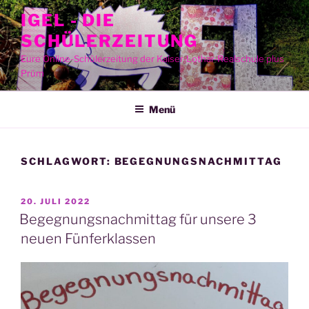
Zum
IGEL - DIE
Inhalt
SCHÜLERZEITUNG
springen
Eure Online-Schülerzeitung der Kaiser-Lothar-Realschule plus
Prüm
Menü
SCHLAGWORT:
BEGEGNUNGSNACHMITTAG
VERÖFFENTLICHT
20. JULI 2022
AM
Begegnungsnachmittag für unsere 3
neuen Fünferklassen