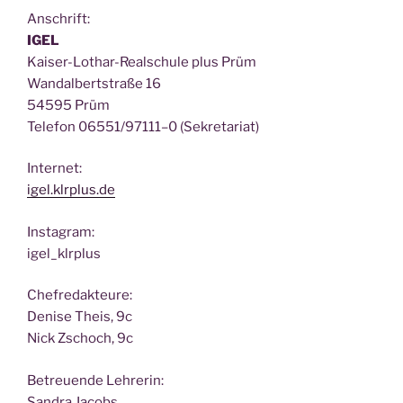
Anschrift:
IGEL
Kai­ser-Lothar-Real­schu­le plus Prüm
Wan­dal­bert­stra­ße 16
54595 Prüm
Tele­fon 06551/97111–0 (Sekre­ta­ri­at)
Inter­net:
igel.klrplus.de
Insta­gram:
igel_klrplus
Chef­re­dak­teu­re:
Deni­se Theis, 9c
Nick Zscho­ch, 9c
Betreu­en­de Lehrerin:
San­dra Jacobs