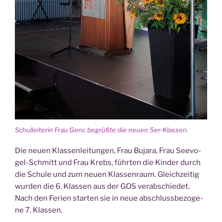
Schul­lei­te­rin Frau Genc begrüß­te die neu­en 5er-Klassen.
Die neu­en Klassen­leitungen, Frau Buja­ra, Frau See­vo­
gel-Schmitt und Frau Krebs, führ­ten die Kin­der durch
die Schu­le und zum neu­en Klassen­raum. Gleich­zei­tig
wur­den die 6. Klas­sen aus der GOS ver­ab­schie­det.
Nach den Feri­en star­ten sie in neue abschluss­be­zo­ge­
ne 7. Klassen.