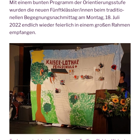
Mit einem bun­ten Pro­gramm der Ori­en­tie­rungs­stu­fe
wur­den die neu­en Fünftklässler/innen beim tra­di­tio­
nel­len Begegnungs­nachmittag am Mon­tag, 18. Juli
2022 end­lich wie­der fei­er­lich in einem gro­ßen Rah­men
empfangen.