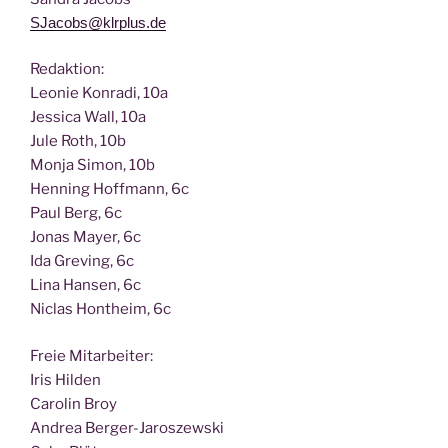
SJacobs@klrplus.de
Redak­ti­on:
Leo­nie Kon­ra­di, 10a
Jes­si­ca Wall, 10a
Jule Roth, 10b
Mon­ja Simon, 10b
Hen­ning Hoff­mann, 6c
Paul Berg, 6c
Jonas May­er, 6c
Ida Gre­ving, 6c
Lina Han­sen, 6c
Nic­las Hont­heim, 6c
Freie Mit­ar­bei­ter:
Iris Hilden
Caro­lin Broy
Andrea Berger-Jaroszewski