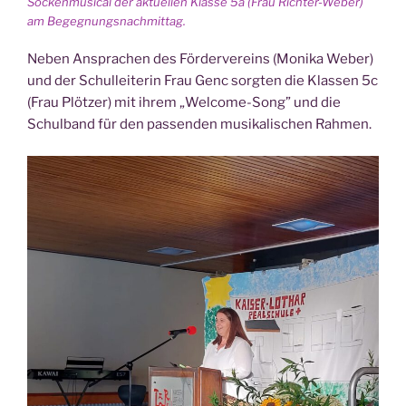
Socken­mu­si­cal der aktu­el­len Klas­se 5a (Frau Rich­ter-Weber)
am Begegnungsnachmittag.
Neben Anspra­chen des För­der­ver­eins (Moni­ka Weber)
und der Schul­lei­te­rin Frau Genc sorg­ten die Klas­sen 5c
(Frau Plöt­zer) mit ihrem „Wel­co­me-Song” und die
Schul­band für den pas­sen­den musi­ka­li­schen Rahmen.