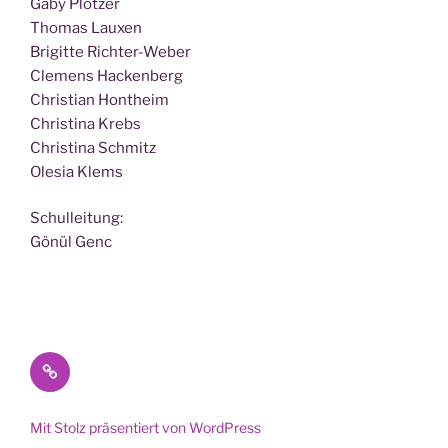
Gaby Plötzer
Tho­mas Lauxen
Bri­git­te Richter-Weber
Cle­mens Hackenberg
Chris­ti­an Hontheim
Chris­ti­na Krebs
Chris­ti­na Schmitz
Ole­sia Klems
Schul­lei­tung:
Gönül Genc
Datenschutz
Mit Stolz präsentiert von WordPress