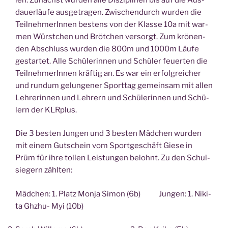
dau­er­läu­fe aus­ge­tra­gen. Zwi­schen­durch wur­den die
Teil­neh­me­rIn­nen bes­tens von der Klas­se 10a mit war­
men Würst­chen und Bröt­chen ver­sorgt. Zum krö­nen­
den Abschluss wur­den die 800m und 1000m Läu­fe
gestar­tet. Alle Schü­le­rin­nen und Schü­ler feu­er­ten die
Teil­neh­me­rIn­nen kräf­tig an. Es war ein erfolg­rei­cher
und rund­um gelun­ge­ner Sport­tag gemein­sam mit allen
Leh­re­rin­nen und Leh­rern und Schü­le­rin­nen und Schü­
lern der KLRplus.
Die 3 bes­ten Jun­gen und 3 bes­ten Mäd­chen wur­den
mit einem Gut­schein vom Sport­ge­schäft Gie­se in
Prüm für ihre tol­len Leis­tun­gen belohnt. Zu den Schul­
sie­gern zählten:
Mäd­chen: 1. Platz Mon­ja Simon (6b) Jun­gen: 1. Niki­
ta Ghz­hu- Myi (10b)