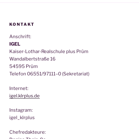
KONTAKT
Anschrift:
IGEL
Kai­ser-Lothar-Real­schu­le plus Prüm
Wan­dal­bert­stra­ße 16
54595 Prüm
Tele­fon 06551/97111–0 (Sekre­ta­ri­at)
Inter­net:
igel.klrplus.de
Insta­gram:
igel_klrplus
Chef­re­dak­teu­re: