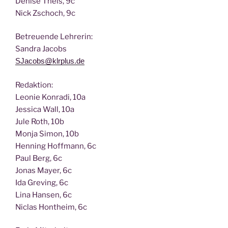
Deni­se Theis, 9c
Nick Zscho­ch, 9c
Betreu­en­de Lehrerin:
San­dra Jacobs
SJacobs@klrplus.de
Redak­ti­on:
Leo­nie Kon­ra­di, 10a
Jes­si­ca Wall, 10a
Jule Roth, 10b
Mon­ja Simon, 10b
Hen­ning Hoff­mann, 6c
Paul Berg, 6c
Jonas May­er, 6c
Ida Gre­ving, 6c
Lina Han­sen, 6c
Nic­las Hont­heim, 6c