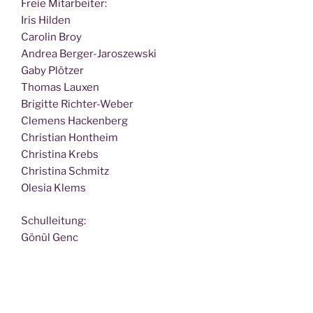
Freie Mit­ar­bei­ter:
Iris Hilden
Caro­lin Broy
Andrea Berger-Jaroszewski
Gaby Plötzer
Tho­mas Lauxen
Bri­git­te Richter-Weber
Cle­mens Hackenberg
Chris­ti­an Hontheim
Chris­ti­na Krebs
Chris­ti­na Schmitz
Ole­sia Klems
Schul­lei­tung:
Gönül Genc