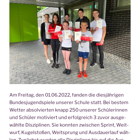
Am Frei­tag, den 01.06.2022, fan­den die dies­jäh­ri­gen
Bun­des­ju­gend­spie­le unse­rer Schu­le statt. Bei bes­tem
Wet­ter absol­vier­ten knapp 250 unse­rer Schü­le­rin­nen
und Schü­ler moti­viert und erfolg­reich 3 zuvor aus­ge­
wähl­te Dis­zi­pli­nen. Sie konn­ten zwi­schen Sprint, Weit­
wurf, Kugel­sto­ßen, Weit­sprung und Aus­dau­er­lauf wäh­
len. Zunächst wur­den alle Dis­zi­pli­nen bis auf die Aus­