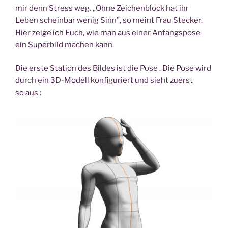
mir denn Stress weg. „Ohne Zei­chen­block hat ihr
Leben schein­bar wenig Sinn”, so meint Frau Ste­cker.
Hier zei­ge ich Euch, wie man aus einer Anfangs­po­se
ein Super­bild machen kann.
Die ers­te Sta­ti­on des Bil­des ist die Pose . Die Pose wird
durch ein 3D-Modell kon­fi­gu­riert und sieht zuerst
so aus :