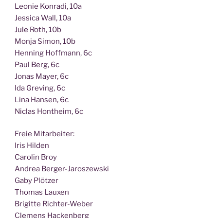
Leo­nie Kon­ra­di, 10a
Jes­si­ca Wall, 10a
Jule Roth, 10b
Mon­ja Simon, 10b
Hen­ning Hoff­mann, 6c
Paul Berg, 6c
Jonas May­er, 6c
Ida Gre­ving, 6c
Lina Han­sen, 6c
Nic­las Hont­heim, 6c
Freie Mit­ar­bei­ter:
Iris Hilden
Caro­lin Broy
Andrea Berger-Jaroszewski
Gaby Plötzer
Tho­mas Lauxen
Bri­git­te Richter-Weber
Cle­mens Hackenberg