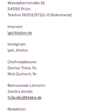
Wan­dal­bert­stra­ße 16
54595 Prüm
Tele­fon 06551/97111–0 (Sekre­ta­ri­at)
Inter­net:
igel.klrplus.de
Insta­gram:
igel_klrplus
Chef­re­dak­teu­re:
Deni­se Theis, 9c
Nick Zscho­ch, 9c
Betreu­en­de Lehrerin:
San­dra Jacobs
SJacobs@klrplus.de
Redak­ti­on: