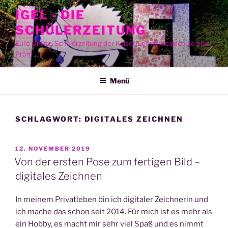
Zum
IGEL - DIE
Inhalt
SCHÜLERZEITUNG
springen
Eure Online-Schülerzeitung der Kaiser-Lothar-Realschule plus
Prüm
Menü
SCHLAGWORT:
DIGITALES ZEICHNEN
VERÖFFENTLICHT
12. NOVEMBER 2019
AM
Von der ersten Pose zum fertigen Bild –
digitales Zeichnen
In mei­nem Pri­vat­le­ben bin ich digi­ta­ler Zeich­ne­rin und
ich mache das schon seit 2014. Für mich ist es mehr als
ein Hob­by, es macht mir sehr viel Spaß und es nimmt