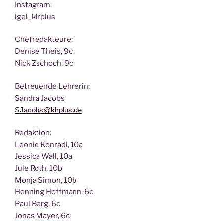
Insta­gram:
igel_klrplus
Chef­re­dak­teu­re:
Deni­se Theis, 9c
Nick Zscho­ch, 9c
Betreu­en­de Lehrerin:
San­dra Jacobs
SJacobs@klrplus.de
Redak­ti­on:
Leo­nie Kon­ra­di, 10a
Jes­si­ca Wall, 10a
Jule Roth, 10b
Mon­ja Simon, 10b
Hen­ning Hoff­mann, 6c
Paul Berg, 6c
Jonas May­er, 6c