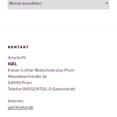
Archiv
KONTAKT
Anschrift:
IGEL
Kai­ser-Lothar-Real­schu­le plus Prüm
Wan­dal­bert­stra­ße 16
54595 Prüm
Tele­fon 06551/97111–0 (Sekre­ta­ri­at)
Inter­net:
igel.klrplus.de