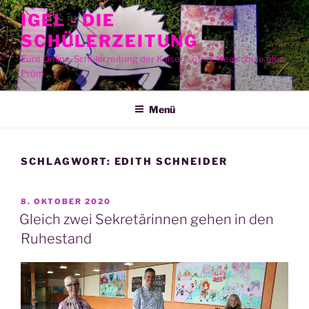
Zum
IGEL - DIE
Inhalt
SCHÜLERZEITUNG
springen
Eure Online-Schülerzeitung der Kaiser-Lothar-Realschule plus
Prüm
Menü
SCHLAGWORT:
EDITH SCHNEIDER
VERÖFFENTLICHT
8. OKTOBER 2020
AM
Gleich zwei Sekretärinnen gehen in den
Ruhestand