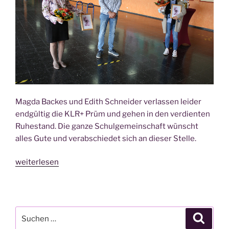
Mag­da Backes und Edith Schnei­der ver­las­sen lei­der
end­gül­tig die KLR+ Prüm und gehen in den ver­dien­ten
Ruhe­stand. Die gan­ze Schul­ge­mein­schaft
wünscht
alles Gute und ver­ab­schie­det sich an die­ser Stel­le.
„Gleich
weiterlesen
zwei
Sekre­
tä­
rin­
Suche
Suche
nen
nach: