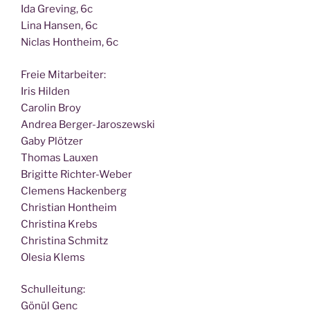
Ida Gre­ving, 6c
Lina Han­sen, 6c
Nic­las Hont­heim, 6c
Freie Mit­ar­bei­ter:
Iris Hilden
Caro­lin Broy
Andrea Berger-Jaroszewski
Gaby Plötzer
Tho­mas Lauxen
Bri­git­te Richter-Weber
Cle­mens Hackenberg
Chris­ti­an Hontheim
Chris­ti­na Krebs
Chris­ti­na Schmitz
Ole­sia Klems
Schul­lei­tung:
Gönül Genc