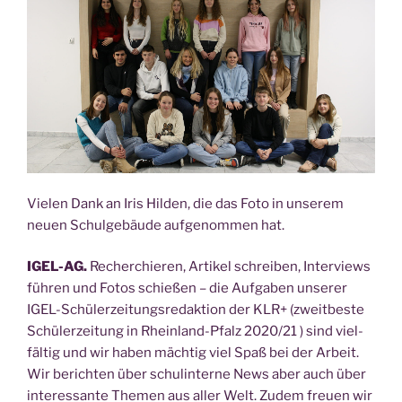
Vie­len Dank an Iris Hil­den, die das Foto in unse­rem
neu­en Schul­ge­bäu­de auf­ge­nom­men hat.
IGEL-AG.
Recher­chie­ren, Arti­kel schrei­ben, Inter­views
füh­ren und Fotos schie­ßen – die Auf­ga­ben unse­rer
IGEL-Schü­ler­zei­tungs­re­dak­ti­on der KLR+ (zweit­bes­te
Schü­ler­zei­tung in Rhein­land-Pfalz 2020/21 ) sind viel­
fäl­tig und wir haben mäch­tig viel Spaß bei der Arbeit.
Wir berich­ten über schul­in­ter­ne News aber auch über
inter­es­san­te The­men aus aller Welt. Zudem freu­en wir