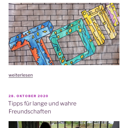
„IGEL
weiterlesen
krea­
tiv:
CREATE
VERÖFFENTLICHT
28. OKTOBER 2020
AM
YOUR
Tipps für lange und wahre
NAME
Freundschaften
–
Graf­