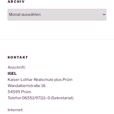
ARCHIV
Archiv
KONTAKT
Anschrift:
IGEL
Kai­ser-Lothar-Real­schu­le plus Prüm
Wan­dal­bert­stra­ße 16
54595 Prüm
Tele­fon 06551/97111–0 (Sekre­ta­ri­at)
Inter­net: