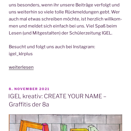
uns beson­ders, wenn ihr unse­re Bei­trä­ge ver­folgt und
uns wei­ter­hin so vie­le tol­le Rück­mel­dun­gen gebt. Wer
auch mal etwas schrei­ben möch­te, ist herz­lich will­kom­
men und mel­det sich ein­fach bei uns. Viel Spaß beim
Lesen (und Mit­ge­stal­ten) der Schü­ler­zei­tung IGEL.
Besucht und folgt uns auch bei Instagram:
igel_klrplus
„Das
weiterlesen
ist
eure
aktu­
VERÖFFENTLICHT
8. NOVEMBER 2021
AM
el­
IGEL kreativ: CREATE YOUR NAME –
le
Graffitis der 8a
Schü­
ler­
zei­
tungs­