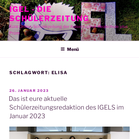
Zum
IGEL - DIE
Inhalt
SCHÜLERZEITUNG
springen
Eure Online-Schülerzeitung der Kaiser-Lothar-Realschule plus
Prüm
Menü
SCHLAGWORT:
ELISA
VERÖFFENTLICHT
26. JANUAR 2023
AM
Das ist eure aktuelle
Schülerzeitungsredaktion des IGELS im
Januar 2023