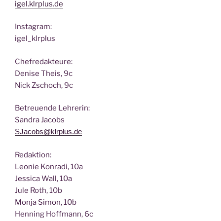
igel.klrplus.de
Insta­gram:
igel_klrplus
Chef­re­dak­teu­re:
Deni­se Theis, 9c
Nick Zscho­ch, 9c
Betreu­en­de Lehrerin:
San­dra Jacobs
SJacobs@klrplus.de
Redak­ti­on:
Leo­nie Kon­ra­di, 10a
Jes­si­ca Wall, 10a
Jule Roth, 10b
Mon­ja Simon, 10b
Hen­ning Hoff­mann, 6c