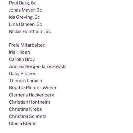
Paul Berg, 6c
Jonas May­er, 6c
Ida Gre­ving, 6c
Lina Han­sen, 6c
Nic­las Hont­heim, 6c
Freie Mit­ar­bei­ter:
Iris Hilden
Caro­lin Broy
Andrea Berger-Jaroszewski
Gaby Plötzer
Tho­mas Lauxen
Bri­git­te Richter-Weber
Cle­mens Hackenberg
Chris­ti­an Hontheim
Chris­ti­na Krebs
Chris­ti­na Schmitz
Ole­sia Klems