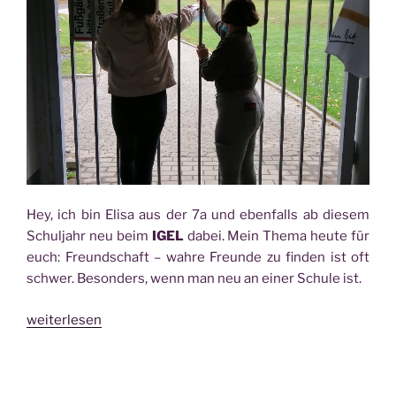
fi­
tis
der 8a“
Hey, ich bin Eli­sa aus der 7a und eben­falls ab die­sem
Schul­jahr neu beim
IGEL
dabei. Mein The­ma heu­te für
euch: Freund­schaft – wah­re Freun­de zu fin­den ist oft
schwer. Beson­ders, wenn man neu an einer Schu­le ist.
„Tipps
weiterlesen
für
lan­
ge