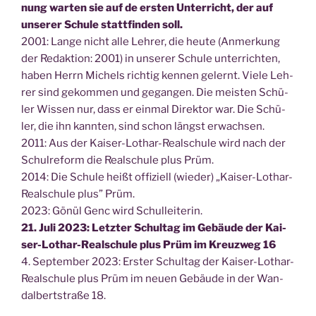
nung war­ten sie auf de ers­ten Unter­richt, der auf
unse­rer Schu­le statt­fin­den soll.
2001: Lan­ge nicht alle Leh­rer, die heu­te (Anmer­kung
der Redak­ti­on: 2001) in unse­rer Schu­le unter­rich­ten,
haben Herrn Michels rich­tig ken­nen gelernt. Vie­le Leh­
rer sind gekom­men und gegan­gen. Die meis­ten Schü­
ler Wis­sen nur, dass er ein­mal Direk­tor war. Die Schü­
ler, die ihn kann­ten, sind schon längst erwachsen.
2011: Aus der Kai­ser-Lothar-Real­schu­le wird nach der
Schul­re­form die Real­schu­le plus Prüm.
2014: Die Schu­le heißt offi­zi­ell (wie­der) „Kai­ser-Lothar-
Real­schu­le plus” Prüm.
2023: Gönül Genc wird Schulleiterin.
21. Juli 2023: Letz­ter Schul­tag im Gebäu­de der Kai­
ser-Lothar-Real­schu­le plus Prüm im Kreuz­weg 16
4. Sep­tem­ber 2023: Ers­ter Schul­tag der Kai­ser-Lothar-
Real­schu­le plus Prüm im neu­en Gebäu­de in der Wan­
dal­bert­stra­ße 18.