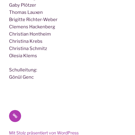
Gaby Plötzer
Tho­mas Lauxen
Bri­git­te Richter-Weber
Cle­mens Hackenberg
Chris­ti­an Hontheim
Chris­ti­na Krebs
Chris­ti­na Schmitz
Ole­sia Klems
Schul­lei­tung:
Gönül Genc
Datenschutz
Mit Stolz präsentiert von WordPress