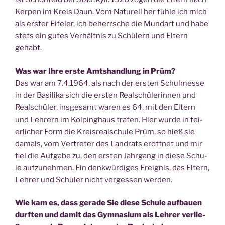
Ker­pen im Kreis Daun. Vom Natu­rell her füh­le ich mich
als ers­ter Eife­l­er, ich beherr­sche die Mund­art und habe
stets ein gutes Ver­hält­nis zu Schü­lern und Eltern
gehabt.
Was war Ihre ers­te Amts­hand­lung in Prüm?
Das war am 7.4.1964, als nach der ers­ten Schul­mes­se
in der Basi­li­ka sich die ers­ten Real­schü­le­rin­nen und
Real­schü­ler, ins­ge­samt waren es 64, mit den Eltern
und Leh­rern im Kol­ping­haus tra­fen. Hier wur­de in fei­
er­li­cher Form die Kreis­re­al­schu­le Prüm, so hieß sie
damals, vom Ver­tre­ter des Land­rats eröff­net und mir
fiel die Auf­ga­be zu, den ers­ten Jahr­gang in die­se Schu­
le auf­zu­neh­men. Ein denk­wür­di­ges Ereig­nis, das Eltern,
Leh­rer und Schü­ler nicht ver­ges­sen werden.
Wie kam es, dass gera­de Sie die­se Schu­le auf­bau­en
durf­ten und damit das Gym­na­si­um als Leh­rer ver­lie­