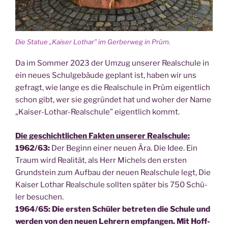
Die Sta­tue „Kai­ser Lothar” im Ger­ber­weg in Prüm.
Da im Som­mer 2023 der Umzug unse­rer Real­schu­le in
ein neu­es Schul­ge­bäu­de geplant ist, haben wir uns
gefragt, wie lan­ge es die Real­schu­le in Prüm eigent­lich
schon gibt, wer sie gegrün­det hat und woher der Name
„Kai­ser-Lothar-Real­schu­le” eigent­lich kommt.
Die geschicht­li­chen Fak­ten unse­rer Realschule:
1962/63:
Der Beginn einer neu­en Ära. Die Idee. Ein
Traum wird Rea­li­tät, als Herr Michels den ers­ten
Grund­stein zum Auf­bau der neu­en Real­schu­le legt, Die
Kai­ser Lothar Real­schu­le soll­ten spä­ter bis 750 Schü­
ler besuchen.
1964/65: Die ers­ten Schü­ler betre­ten die Schu­le und
wer­den von den neu­en Leh­rern emp­fan­gen. Mit Hoff­