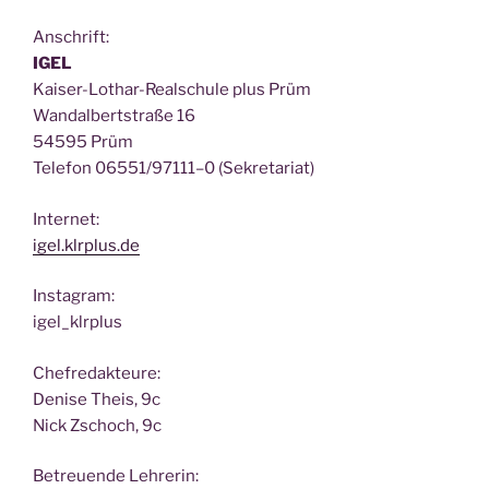
Anschrift:
IGEL
Kai­ser-Lothar-Real­schu­le plus Prüm
Wan­dal­bert­stra­ße 16
54595 Prüm
Tele­fon 06551/97111–0 (Sekre­ta­ri­at)
Inter­net:
igel.klrplus.de
Insta­gram:
igel_klrplus
Chef­re­dak­teu­re:
Deni­se Theis, 9c
Nick Zscho­ch, 9c
Betreu­en­de Lehrerin: