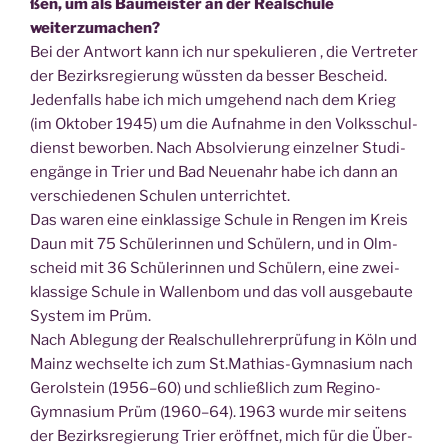
ßen, um als Bau­meis­ter an der Real­schu­le
weiterzumachen?
Bei der Ant­wort kann ich nur spe­ku­lie­ren , die Ver­tre­ter
der Bezirks­re­gie­rung wüss­ten da bes­ser Bescheid.
Jeden­falls habe ich mich umge­hend nach dem Krieg
(im Okto­ber 1945) um die Auf­nah­me in den Volks­schul­
dienst bewor­ben. Nach Absol­vie­rung ein­zel­ner Stu­di­
en­gän­ge in Trier und Bad Neu­en­ahr habe ich dann an
ver­schie­de­nen Schu­len unterrichtet.
Das waren eine ein­klas­si­ge Schu­le in Ren­gen im Kreis
Daun mit 75 Schü­le­rin­nen und Schü­lern, und in Olm­
scheid mit 36 Schü­le­rin­nen und Schü­lern, eine zwei­
klas­si­ge Schu­le in Wal­len­bom und das voll aus­ge­bau­te
Sys­tem im Prüm.
Nach Able­gung der Real­schul­leh­rer­prü­fung in Köln und
Mainz wech­sel­te ich zum St.Mathias-Gymnasium nach
Gerol­stein (1956–60) und schließ­lich zum Regi­no-
Gym­na­si­um Prüm (1960–64). 1963 wur­de mir sei­tens
der Bezirks­re­gie­rung Trier eröff­net, mich für die Über­