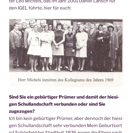
ter Leo Michels, das im Jahr 2001 Dani­el Lansch für
den IGEL führ­te, hier für euch:
Sind Sie ein gebür­ti­ger Prü­mer und damit der hie­si­
gen Schul­land­schaft ver­bun­den oder sind Sie
zugezogen?
Ich bin kein gebür­ti­ger Prü­mer, aber den­noch der hie­si­
gen Schul­land­schaft sehr ver­bun­den Mein Geburts­ort
ist Schön­feld bei Stadt­kyll. 1926 zogen die Eltern nach