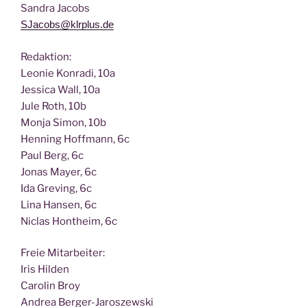
San­dra Jacobs
SJacobs@klrplus.de
Redak­ti­on:
Leo­nie Kon­ra­di, 10a
Jes­si­ca Wall, 10a
Jule Roth, 10b
Mon­ja Simon, 10b
Hen­ning Hoff­mann, 6c
Paul Berg, 6c
Jonas May­er, 6c
Ida Gre­ving, 6c
Lina Han­sen, 6c
Nic­las Hont­heim, 6c
Freie Mit­ar­bei­ter:
Iris Hilden
Caro­lin Broy
Andrea Berger-Jaroszewski