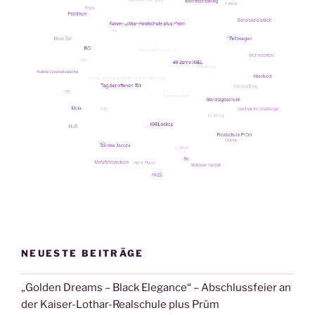
Hin­
ter­
grund
unse­
rer
Schu­
le“
NEUESTE BEITRÄGE
„Golden Dreams – Black Elegance“ – Abschlussfeier an
der Kaiser-Lothar-Realschule plus Prüm