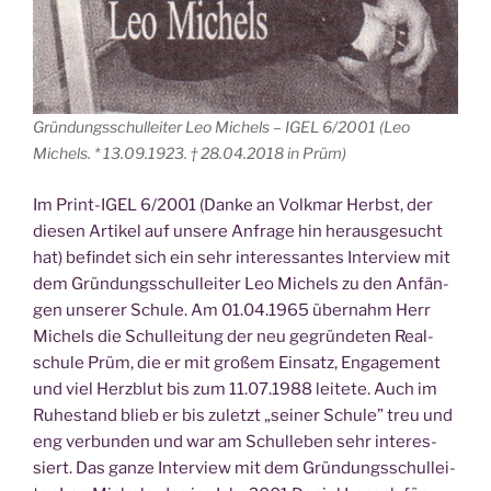
Grün­dungs­schul­lei­ter Leo Michels – IGEL 6/2001 (
Leo
Michels
. * 13.09.1923. † 28.04.2018 in
Prüm)
Im Print-IGEL 6/2001 (Dan­ke an Volk­mar Herbst, der
die­sen Arti­kel auf unse­re Anfra­ge hin her­aus­ge­sucht
hat) befin­det sich ein sehr inter­es­san­tes Inter­view mit
dem Grün­dungs­schul­lei­ter Leo Michels zu den Anfän­
gen unse­rer Schu­le. Am 01.04.1965 über­nahm Herr
Michels die Schul­lei­tung der neu gegrün­de­ten Real­
schu­le Prüm, die er mit gro­ßem Ein­satz, Enga­ge­ment
und viel Herz­blut bis zum 11.07.1988 lei­te­te. Auch im
Ruhe­stand blieb er bis zuletzt „sei­ner Schu­le” treu und
eng ver­bun­den und war am Schul­le­ben sehr inter­es­
siert. Das gan­ze Inter­view mit dem Grün­dungs­schul­lei­