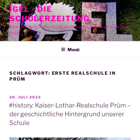
Zum
IGEL - DIE
Inhalt
SCHÜLERZEITUNG
springen
Eure Online-Schülerzeitung der Kaiser-Lothar-Realschule plus
Prüm
Menü
SCHLAGWORT:
ERSTE REALSCHULE IN
PRÜM
VERÖFFENTLICHT
20. JULI 2023
AM
#history: Kaiser-Lothar-Realschule Prüm –
der geschichtliche Hintergrund unserer
Schule