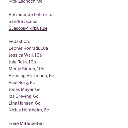
Nick Zscho­ch, 9c
Betreu­en­de Lehrerin:
San­dra Jacobs
SJacobs@klrplus.de
Redak­ti­on:
Leo­nie Kon­ra­di, 10a
Jes­si­ca Wall, 10a
Jule Roth, 10b
Mon­ja Simon, 10b
Hen­ning Hoff­mann, 6c
Paul Berg, 6c
Jonas May­er, 6c
Ida Gre­ving, 6c
Lina Han­sen, 6c
Nic­las Hont­heim, 6c
Freie Mit­ar­bei­ter: