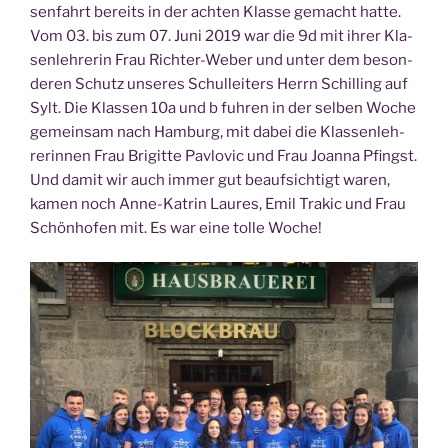
sen­fahrt bereits in der ach­ten Klas­se gemacht hat­te.
Vom 03. bis zum 07. Juni 2019 war die 9d mit ihrer Kla­
sen­leh­re­rin Frau Rich­ter-Weber und unter dem beson­
de­ren Schutz unse­res Schul­lei­ters Herrn Schil­ling auf
Sylt. Die Klas­sen 10a und b fuh­ren in der sel­ben Woche
gemein­sam nach Ham­burg, mit dabei die Klas­sen­leh­
re­rin­nen Frau Bri­git­te Pav­lo­vic und Frau Joan­na Pfingst.
Und damit wir auch immer gut beauf­sich­tigt waren,
kamen noch Anne-Kat­rin Lau­res, Emil Tra­kic und Frau
Schön­ho­fen mit. Es war eine tol­le Woche!