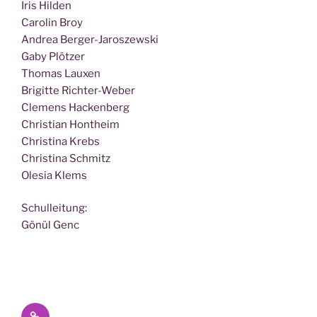
Iris Hilden
Caro­lin Broy
Andrea Berger-Jaroszewski
Gaby Plötzer
Tho­mas Lauxen
Bri­git­te Richter-Weber
Cle­mens Hackenberg
Chris­ti­an Hontheim
Chris­ti­na Krebs
Chris­ti­na Schmitz
Ole­sia Klems
Schul­lei­tung:
Gönül Genc
Datenschutz