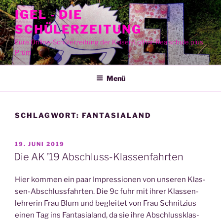
Zum
IGEL - DIE
Inhalt
SCHÜLERZEITUNG
springen
Eure Online-Schülerzeitung der Kaiser-Lothar-Realschule plus
Prüm
Menü
SCHLAGWORT:
FANTASIALAND
VERÖFFENTLICHT
19. JUNI 2019
AM
Die AK ’19 Abschluss-Klassenfahrten
Hier kom­men ein paar Impres­sio­nen von unse­ren Klas­
sen-Abschluss­fahr­ten. Die 9c fuhr mit ihrer Klas­sen­
leh­re­rin Frau Blum und beglei­tet von Frau Schnit­zi­us
einen Tag ins Fan­ta­sia­land, da sie ihre Abschluss­klas­