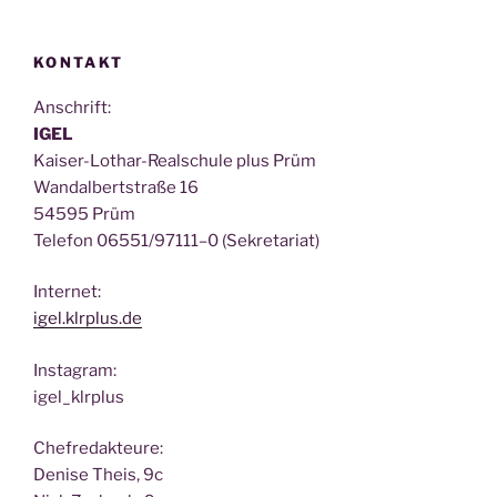
KONTAKT
Anschrift:
IGEL
Kai­ser-Lothar-Real­schu­le plus Prüm
Wan­dal­bert­stra­ße 16
54595 Prüm
Tele­fon 06551/97111–0 (Sekre­ta­ri­at)
Inter­net:
igel.klrplus.de
Insta­gram:
igel_klrplus
Chef­re­dak­teu­re:
Deni­se Theis, 9c