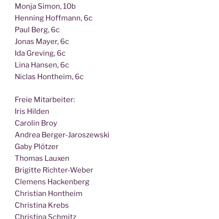
Mon­ja Simon, 10b
Hen­ning Hoff­mann, 6c
Paul Berg, 6c
Jonas May­er, 6c
Ida Gre­ving, 6c
Lina Han­sen, 6c
Nic­las Hont­heim, 6c
Freie Mit­ar­bei­ter:
Iris Hilden
Caro­lin Broy
Andrea Berger-Jaroszewski
Gaby Plötzer
Tho­mas Lauxen
Bri­git­te Richter-Weber
Cle­mens Hackenberg
Chris­ti­an Hontheim
Chris­ti­na Krebs
Chris­ti­na Schmitz