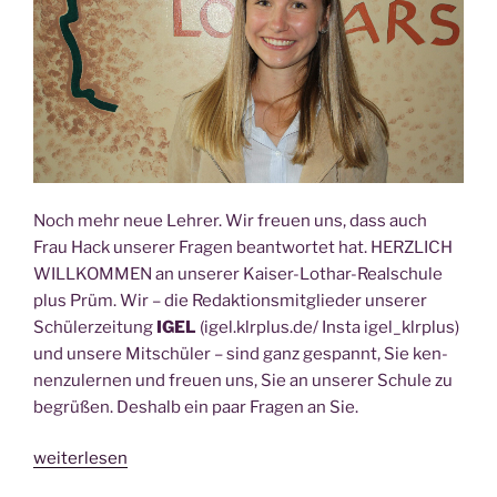
Noch mehr neue Leh­rer. Wir freu­en uns, dass auch
Frau Hack unse­rer Fra­gen beant­wor­tet hat. HERZLICH
WILLKOMMEN an unse­rer Kai­ser-Lothar-Real­schu­le
plus Prüm. Wir – die Redak­ti­ons­mit­glie­der unse­rer
Schü­ler­zei­tung
IGEL
(igel.klrplus.de/ Ins­ta igel_klrplus)
und unse­re Mit­schü­ler – sind ganz gespannt, Sie ken­
nen­zu­ler­nen und freu­en uns, Sie an unse­rer Schu­le zu
begrü­ßen. Des­halb ein paar Fra­gen an Sie.
„Neu­
weiterlesen
es