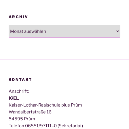
ARCHIV
Archiv
KONTAKT
Anschrift:
IGEL
Kai­ser-Lothar-Real­schu­le plus Prüm
Wan­dal­bert­stra­ße 16
54595 Prüm
Tele­fon 06551/97111–0 (Sekre­ta­ri­at)