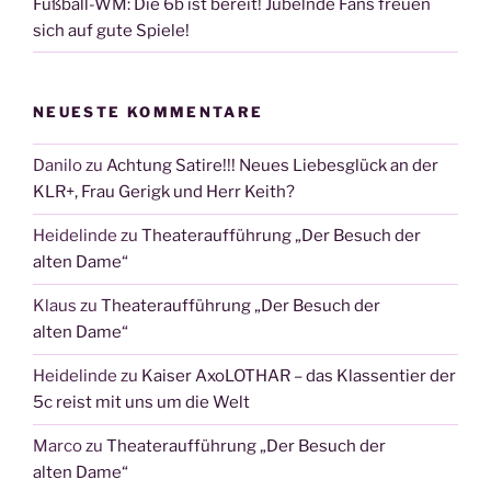
Fußball-WM: Die 6b ist bereit! Jubelnde Fans freuen
sich auf gute Spiele!
NEUESTE KOMMENTARE
Danilo
zu
Achtung Satire!!! Neues Liebesglück an der
KLR+, Frau Gerigk und Herr Keith?
Heidelinde
zu
Theateraufführung „Der Besuch der
alten Dame“
Klaus
zu
Theateraufführung „Der Besuch der
alten Dame“
Heidelinde
zu
Kaiser AxoLOTHAR – das Klassentier der
5c reist mit uns um die Welt
Marco
zu
Theateraufführung „Der Besuch der
alten Dame“