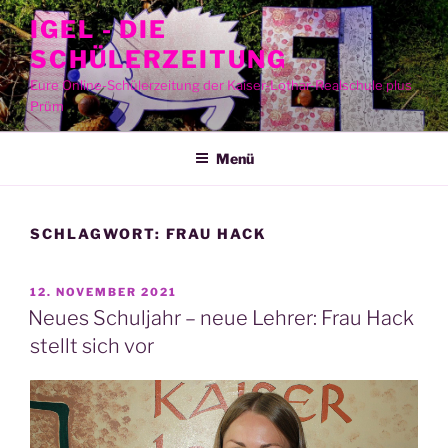
Zum
IGEL - DIE
Inhalt
SCHÜLERZEITUNG
springen
Eure Online-Schülerzeitung der Kaiser-Lothar-Realschule plus
Prüm
Menü
SCHLAGWORT:
FRAU HACK
VERÖFFENTLICHT
12. NOVEMBER 2021
AM
Neues Schuljahr – neue Lehrer: Frau Hack
stellt sich vor