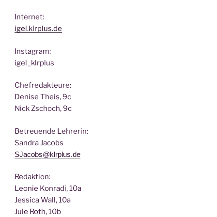
Inter­net:
igel.klrplus.de
Insta­gram:
igel_klrplus
Chef­re­dak­teu­re:
Deni­se Theis, 9c
Nick Zscho­ch, 9c
Betreu­en­de Lehrerin:
San­dra Jacobs
SJacobs@klrplus.de
Redak­ti­on:
Leo­nie Kon­ra­di, 10a
Jes­si­ca Wall, 10a
Jule Roth, 10b