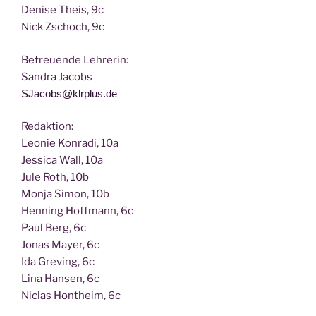
Deni­se Theis, 9c
Nick Zscho­ch, 9c
Betreu­en­de Lehrerin:
San­dra Jacobs
SJacobs@klrplus.de
Redak­ti­on:
Leo­nie Kon­ra­di, 10a
Jes­si­ca Wall, 10a
Jule Roth, 10b
Mon­ja Simon, 10b
Hen­ning Hoff­mann, 6c
Paul Berg, 6c
Jonas May­er, 6c
Ida Gre­ving, 6c
Lina Han­sen, 6c
Nic­las Hont­heim, 6c