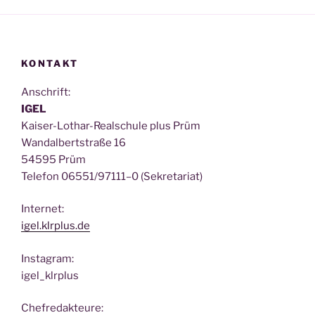
KONTAKT
Anschrift:
IGEL
Kai­ser-Lothar-Real­schu­le plus Prüm
Wan­dal­bert­stra­ße 16
54595 Prüm
Tele­fon 06551/97111–0 (Sekre­ta­ri­at)
Inter­net:
igel.klrplus.de
Insta­gram:
igel_klrplus
Chef­re­dak­teu­re: