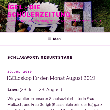
Zum
IGEL - DIE
Inhalt
SCHÜLERZEITUNG
springen
Eure Online-Schülerzeitung der Kaiser-Lothar-Realschule plus
Prüm
Menü
SCHLAGWORT:
GEBURTSTAGE
VERÖFFENTLICHT
30. JULI 2019
AM
IGELoskop für den Monat August 2019
Löwe
(23. Juli – 23. August)
Wir gra­tu­lie­ren unse­rer Schul­so­zi­al­ar­bei­te­rin Frau
Mul­bach, und Frau Gerigk (Klas­sen­leh­re­rin der 6a) ganz