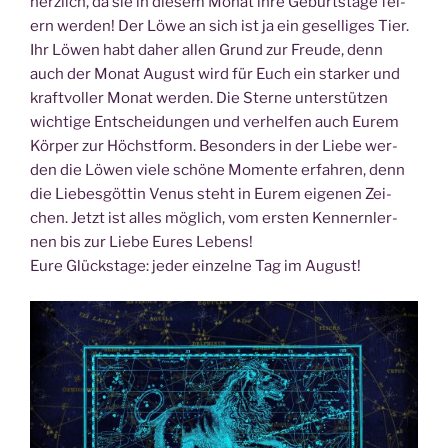
herz­lich, da sie in die­sem Monat ihre Geburts­ta­ge fei­
ern wer­den! Der Löwe an sich ist ja ein gesel­li­ges Tier.
Ihr Löwen habt daher allen Grund zur Freu­de, denn
auch der Monat August wird für Euch ein star­ker und
kraft­vol­ler Monat wer­den. Die Ster­ne unter­stüt­zen
wich­ti­ge Ent­schei­dun­gen und ver­hel­fen auch Eurem
Kör­per zur Höchst­form. Beson­ders in der Lie­be wer­
den die Löwen vie­le schö­ne Momen­te erfah­ren, denn
die Lie­bes­göt­tin Venus steht in Eurem eige­nen Zei­
chen. Jetzt ist alles mög­lich, vom ers­ten Ken­nern­ler­
nen bis zur Lie­be Eures Lebens!
Eure Glücks­ta­ge: jeder ein­zel­ne Tag im August!