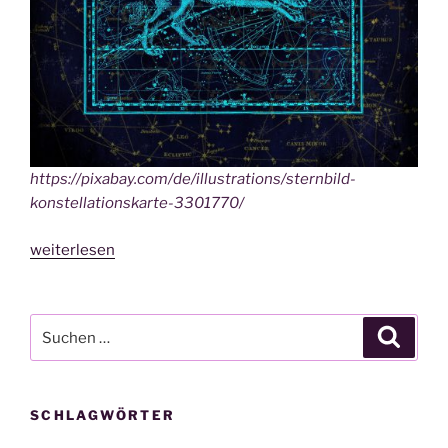
https://pixabay.com/de/illustrations/sternbild-
konstellationskarte-3301770/
„IGE­
weiterlesen
Lo­
skop
für
Suche
Suche
den
nach:
Monat
August
SCHLAGWÖRTER
2019“