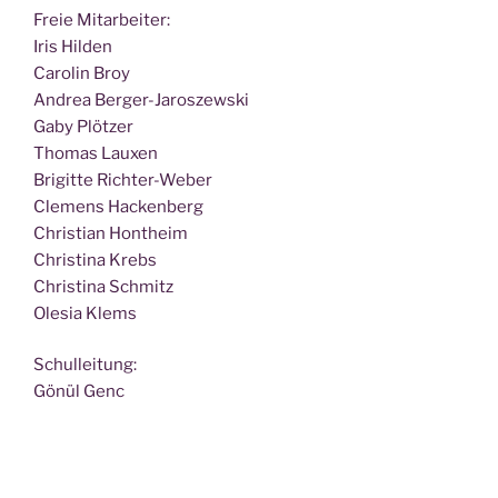
Freie Mit­ar­bei­ter:
Iris Hilden
Caro­lin Broy
Andrea Berger-Jaroszewski
Gaby Plötzer
Tho­mas Lauxen
Bri­git­te Richter-Weber
Cle­mens Hackenberg
Chris­ti­an Hontheim
Chris­ti­na Krebs
Chris­ti­na Schmitz
Ole­sia Klems
Schul­lei­tung:
Gönül Genc