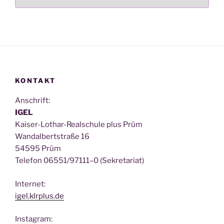
KONTAKT
Anschrift:
IGEL
Kai­ser-Lothar-Real­schu­le plus Prüm
Wan­dal­bert­stra­ße 16
54595 Prüm
Tele­fon 06551/97111–0 (Sekre­ta­ri­at)
Inter­net:
igel.klrplus.de
Insta­gram: