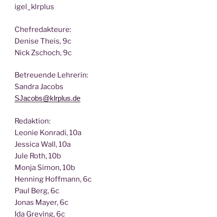
igel_klrplus
Chef­re­dak­teu­re:
Deni­se Theis, 9c
Nick Zscho­ch, 9c
Betreu­en­de Lehrerin:
San­dra Jacobs
SJacobs@klrplus.de
Redak­ti­on:
Leo­nie Kon­ra­di, 10a
Jes­si­ca Wall, 10a
Jule Roth, 10b
Mon­ja Simon, 10b
Hen­ning Hoff­mann, 6c
Paul Berg, 6c
Jonas May­er, 6c
Ida Gre­ving, 6c