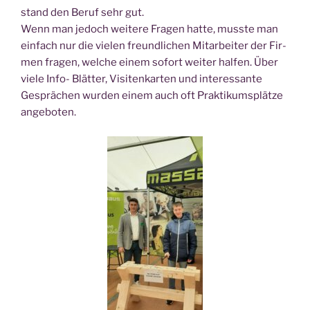
stand den Beruf sehr gut.
Wenn man jedoch wei­te­re Fra­gen hat­te, muss­te man
ein­fach nur die vie­len freund­li­chen Mit­ar­bei­ter der Fir­
men fra­gen, wel­che einem sofort wei­ter hal­fen. Über
vie­le Info- Blät­ter, Visi­ten­kar­ten und inter­es­san­te
Gesprä­chen wur­den einem auch oft Prak­ti­kums­plät­ze
angeboten.