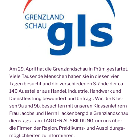
Am 29. April hat die Grenz­land­schau in Prüm gestar­tet.
Vie­le Tau­sen­de Men­schen haben sie in die­sen vier
Tagen besucht und die ver­schie­de­nen Stän­de der ca.
140 Aus­stel­ler aus Han­del, Indus­trie, Hand­werk und
Dienst­leis­tung bewun­dert und befragt. Wir, die Klas­
sen 9a und 9b, besuch­ten mit unse­ren Klas­sen­leh­rern
Frau Jacobs und Herrn Hacken­berg die Grenz­land­schau
diens­tags – am TAG DER AUSBILDUNG, um uns über
die Fir­men der Regi­on, Prak­ti­kums- und Aus­bil­dungs­
mög­lich­kei­ten zu informieren.