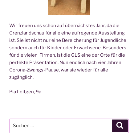
Wir freu­en uns schon auf über­nächs­tes Jahr, da die
Grenz­land­schau für alle eine auf­re­gen­de Aus­stel­lung
ist. Sie ist nicht nur eine Berei­che­rung für Jugend­li­che
son­dern auch für Kin­der oder Erwach­se­ne. Beson­ders
für die vie­len Fir­men, ist die GLS eine der Orte für die
per­fek­te Prä­sen­ta­ti­on. Nun end­lich nach vier Jah­ren
Coro­na-Zwangs-Pau­se, war sie wie­der für alle
zugänglich.
Pia Leif­gen, 9a
Suche
Suche
nach: