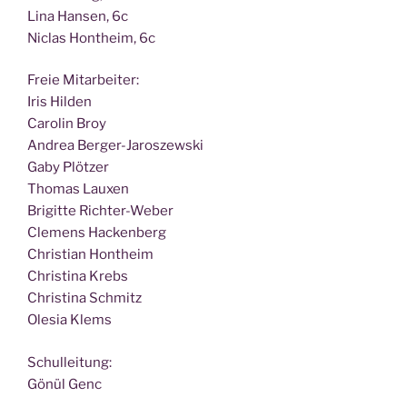
Lina Han­sen, 6c
Nic­las Hont­heim, 6c
Freie Mit­ar­bei­ter:
Iris Hilden
Caro­lin Broy
Andrea Berger-Jaroszewski
Gaby Plötzer
Tho­mas Lauxen
Bri­git­te Richter-Weber
Cle­mens Hackenberg
Chris­ti­an Hontheim
Chris­ti­na Krebs
Chris­ti­na Schmitz
Ole­sia Klems
Schul­lei­tung:
Gönül Genc