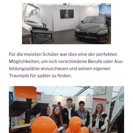
Für die meis­ten Schü­ler war dies eine der per­fek­ten
Mög­lich­kei­ten, um sich ver­schie­de­ne Beru­fe oder Aus­
bil­dungs­plät­ze anzu­schau­en und sei­nen eige­nen
Traum­job für spä­ter zu finden.