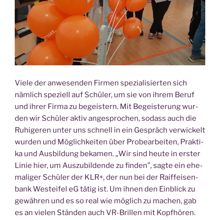
Vie­le der anwe­sen­den Fir­men spe­zia­li­sier­ten sich
näm­lich spe­zi­ell auf Schü­ler, um sie von ihrem Beruf
und ihrer Fir­ma zu begeis­tern. Mit Begeis­te­rung wur­
den wir Schü­ler aktiv ange­spro­chen, sodass auch die
Ruhi­ge­ren unter uns schnell in ein Gespräch ver­wi­ckelt
wur­den und Mög­lich­kei­ten über Pro­be­ar­bei­ten, Prak­ti­
ka und Aus­bil­dung beka­men. „Wir sind heu­te in ers­ter
Linie hier, um Aus­zu­bil­den­de zu fin­den”, sag­te ein ehe­
ma­li­ger Schü­ler der KLR+, der nun bei der Raiff­ei­sen­
bank West­ei­fel eG tätig ist. Um ihnen den Ein­blick zu
gewäh­ren und es so real wie mög­lich zu machen, gab
es an vie­len Stän­den auch VR-Bril­len mit Kopf­hö­ren.