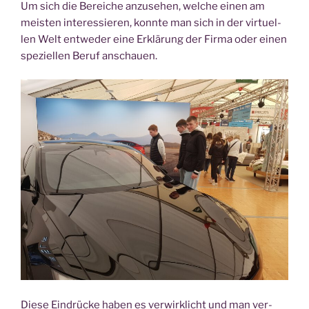
Um sich die Berei­che anzu­se­hen, wel­che einen am
meis­ten inter­es­sie­ren, konn­te man sich in der vir­tu­el­
len Welt ent­we­der eine Erklä­rung der Fir­ma oder einen
spe­zi­el­len Beruf anschauen.
Die­se Ein­drü­cke haben es ver­wirk­licht und man ver­