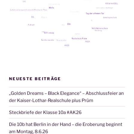
von
unse­
rem
Schul­
lei­
ter
Ste­
phan
Schil­
ling“
NEUESTE BEITRÄGE
„Golden Dreams – Black Elegance“ – Abschlussfeier an
der Kaiser-Lothar-Realschule plus Prüm
Steckbriefe der Klasse 10a #AK26
Die 10b hat Berlin in der Hand – die Eroberung beginnt
am Montag, 8.6.26