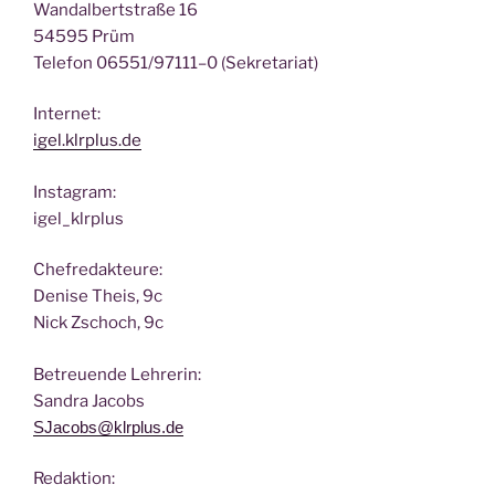
Wan­dal­bert­stra­ße 16
54595 Prüm
Tele­fon 06551/97111–0 (Sekre­ta­ri­at)
Inter­net:
igel.klrplus.de
Insta­gram:
igel_klrplus
Chef­re­dak­teu­re:
Deni­se Theis, 9c
Nick Zscho­ch, 9c
Betreu­en­de Lehrerin:
San­dra Jacobs
SJacobs@klrplus.de
Redak­ti­on: