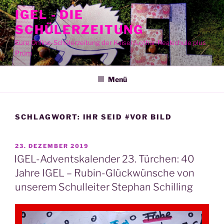
Zum
IGEL - DIE
Inhalt
SCHÜLERZEITUNG
springen
Eure Online-Schülerzeitung der Kaiser-Lothar-Realschule plus
Prüm
Menü
SCHLAGWORT:
IHR SEID #VOR BILD
VERÖFFENTLICHT
23. DEZEMBER 2019
AM
IGEL-Adventskalender 23. Türchen: 40
Jahre IGEL – Rubin-Glückwünsche von
unserem Schulleiter Stephan Schilling