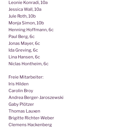
Leo­nie Kon­ra­di, 10a
Jes­si­ca Wall, 10a
Jule Roth, 10b
Mon­ja Simon, 10b
Hen­ning Hoff­mann, 6c
Paul Berg, 6c
Jonas May­er, 6c
Ida Gre­ving, 6c
Lina Han­sen, 6c
Nic­las Hont­heim, 6c
Freie Mit­ar­bei­ter:
Iris Hilden
Caro­lin Broy
Andrea Berger-Jaroszewski
Gaby Plötzer
Tho­mas Lauxen
Bri­git­te Richter-Weber
Cle­mens Hackenberg