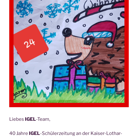
Lie­bes
IGEL
-Team,
40 Jah­re
IGEL
-Schü­ler­zei­tung an der Kai­ser-Lothar-