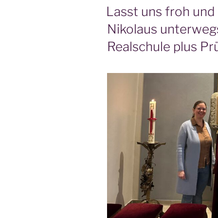
AM
Lasst uns froh und
Nikolaus unterwegs
Realschule plus P