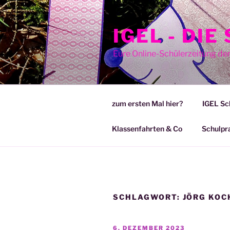
Zum
Inhalt
IGEL - DI
springen
Eure Online-Schülerzeitung de
zum ersten Mal hier?
IGEL Sc
Klassenfahrten & Co
Schulpr
SCHLAGWORT:
JÖRG KOC
VERÖFFENTLICHT
6. DEZEMBER 2023