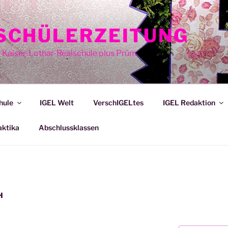
E SCHÜLERZEITUNG
r Kaiser-Lothar-Realschule plus Prüm
hule
IGEL Welt
VerschIGELtes
IGEL Redaktion
aktika
Abschlussklassen
H