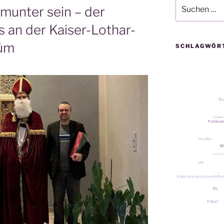
Suche
 munter sein – der
nach:
 an der Kaiser-Lothar-
rüm
SCHLAGWÖR