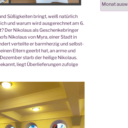
Archiv
d Süßig­kei­ten bringt, weiß natür­lich
lich und war­um wird aus­ge­rech­net am 6.
t? Der Niko­laus als Geschen­ke­brin­ger
ofs Niko­laus von Myra, einer Stadt in
­dert ver­teil­te er barm­her­zig und selbst­
sei­nen Eltern geerbt hat, an arme und
ezem­ber starb der hei­li­ge Niko­laus.
ekannt, liegt Über­lie­fe­run­gen zufol­ge