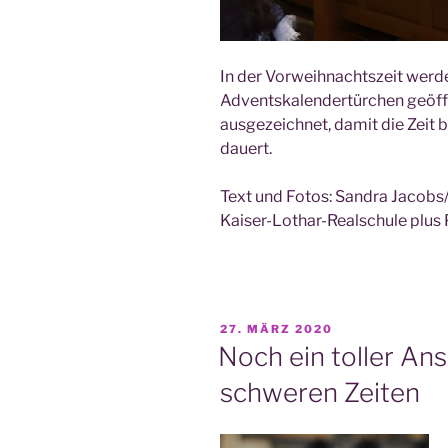
In der Vor­weih­nachts­zeit wer­
Advents­ka­len­der­tür­chen geöff
aus­ge­zeich­net, damit die Zeit 
dauert.
Text und Fotos: San­dra Jacobs/
Kai­ser-Lothar-Real­schu­le plu
VERÖFFENTLICHT
27. MÄRZ 2020
AM
Noch ein toller An
schweren Zeiten