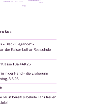
ITRÄGE
 – Black Elegance“ –
 an der Kaiser-Lothar-Realschule
r Klasse 10a #AK26
lin in der Hand – die Eroberung
tag, 8.6.26
6b
 6b ist bereit! Jubelnde Fans freuen
iele!