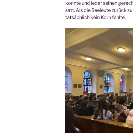
konn­te und jeder sei­nen gerech
satt. Als die See­leu­te zurück z
tat­säch­lich kein Korn fehlte.