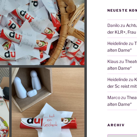
NEUESTE KO
Danilo
zu
Achtu
der KLR+, Frau 
Heidelinde
zu
T
alten Dame“
Klaus
zu
Theat
alten Dame“
Heidelinde
zu
K
der 5c reist mi
Marco
zu
Thea
alten Dame“
ARCHIV