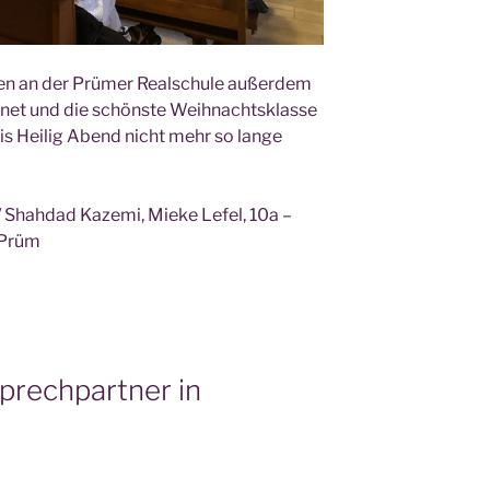
den an der Prü­mer Real­schu­le außer­dem
­net und die schöns­te Weih­nachts­klas­se
bis Hei­lig Abend nicht mehr so lan­ge
 Shah­dad Kaze­mi, Mie­ke Lefel, 10a –
s Prüm
sprechpartner in