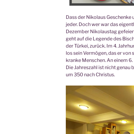
Dass der Niko­laus Geschen­ke un
jeder. Doch wer war das eigent­
Dezem­ber Niko­laus­tag gefei­er
geht auf die Legen­de des Bisch
der Tür­kei, zurück. Im 4. Jahr­hun
los sein Ver­mö­gen, das er von 
kran­ke Men­schen. An einem 6. D
Die Jah­res­zahl ist nicht genau b
um 350 nach Christus.