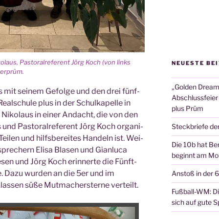
iko­laus, Pas­to­ral­re­fe­rent Jörg Koch (von links
NEUESTE BE
ederprüm.
„Golden Dreams
s mit sei­nem Gefol­ge und den drei fünf­
Abschlussfeier
al­schu­le plus in der Schul­ka­pel­le in
plus Prüm
r Niko­laus in einer Andacht, die von den
 und Pas­to­ral­re­fe­rent Jörg Koch orga­ni­
Steckbriefe de
Tei­len und hilfs­be­rei­tes Han­deln ist. Wei­
Die 10b hat Ber
pre­chern Eli­sa Bla­sen und Gian­lu­ca
beginnt am Mon
e­sen und Jörg Koch erin­ner­te die Fünft­
e. Dazu wur­den an die 5er und im
Anstoß in der 
as­sen süße Mut­ma­cher­ster­ne verteilt.
Fußball-WM: Die
sich auf gute Sp