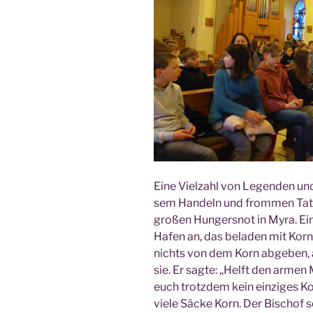
Eine Viel­zahl von Legen­den und
sem Han­deln und from­men Taten
gro­ßen Hun­gers­not in Myra. Ei
Hafen an, das bela­den mit Korn 
nichts von dem Korn abge­ben, ab
sie. Er sag­te: „Helft den arme
euch trotz­dem kein ein­zi­ges Ko
vie­le Säcke Korn. Der Bischof 