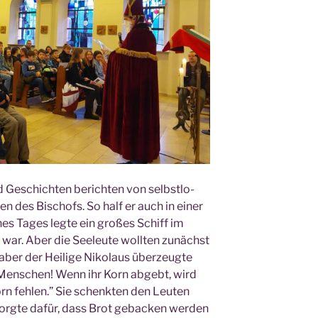
 Geschich­ten berich­ten von selbst­lo­
 des Bischofs. So half er auch in einer
nes Tages leg­te ein gro­ßes Schiff im
war. Aber die See­leu­te woll­ten zunächst
er der Hei­li­ge Niko­laus über­zeug­te
n Men­schen! Wenn ihr Korn abgebt, wird
rn feh­len.” Sie schenk­ten den Leu­ten
sorg­te dafür, dass Brot geba­cken wer­den