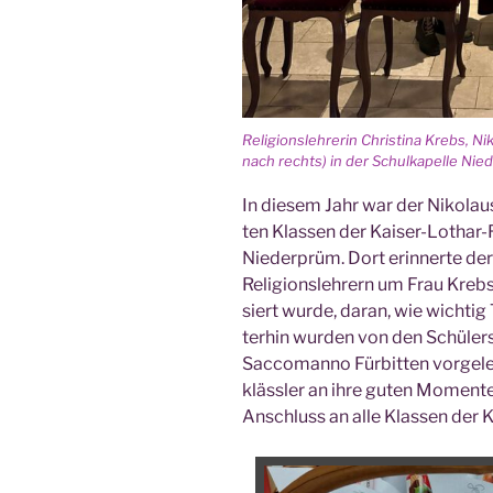
Reli­gi­ons­leh­re­rin Chris­ti­na Krebs, N
nach rechts) in der Schul­ka­pel­le Ni
In die­sem Jahr war der Niko­lau
ten Klas­sen der Kai­ser-Lothar-Re
Nie­der­prüm. Dort erin­ner­te de
Reli­gi­ons­leh­rern um Frau Krebs
siert wur­de, dar­an, wie wich­tig 
ter­hin wur­den von den Schü­ler­s
Sac­co­man­no Für­bit­ten vor­ge­l
kläss­ler an ihre guten Momen­t
Anschluss an alle Klas­sen der Kl