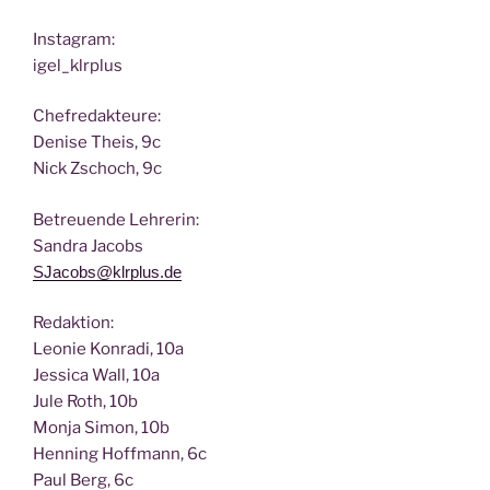
Insta­gram:
igel_klrplus
Chef­re­dak­teu­re:
Deni­se Theis, 9c
Nick Zscho­ch, 9c
Betreu­en­de Lehrerin:
San­dra Jacobs
SJacobs@klrplus.de
Redak­ti­on:
Leo­nie Kon­ra­di, 10a
Jes­si­ca Wall, 10a
Jule Roth, 10b
Mon­ja Simon, 10b
Hen­ning Hoff­mann, 6c
Paul Berg, 6c