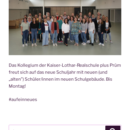
Das Kol­le­gi­um der Kai­ser-Lothar-Real­schu­le plus Prüm
freut sich auf das neue Schul­jahr mit neu­en (und
„alten”) Schüler/innen im neu­en Schul­ge­bäu­de. Bis
Montag!
#auf­ein­neu­es
Suche
Suche