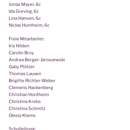
Jonas May­er, 6c
Ida Gre­ving, 6c
Lina Han­sen, 6c
Nic­las Hont­heim, 6c
Freie Mit­ar­bei­ter:
Iris Hilden
Caro­lin Broy
Andrea Berger-Jaroszewski
Gaby Plötzer
Tho­mas Lauxen
Bri­git­te Richter-Weber
Cle­mens Hackenberg
Chris­ti­an Hontheim
Chris­ti­na Krebs
Chris­ti­na Schmitz
Ole­sia Klems
Schul­lei­tung: