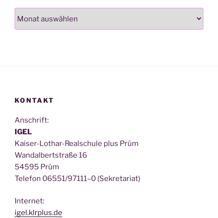
Archiv
KONTAKT
Anschrift:
IGEL
Kai­ser-Lothar-Real­schu­le plus Prüm
Wan­dal­bert­stra­ße 16
54595 Prüm
Tele­fon 06551/97111–0 (Sekre­ta­ri­at)
Inter­net:
igel.klrplus.de