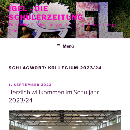
Zum
IGEL - DIE
Inhalt
SCHÜLERZEITUNG
springen
Eure Online-Schülerzeitung der Kaiser-Lothar-Realschule plus
Prüm
Menü
SCHLAGWORT:
KOLLEGIUM 2023/24
VERÖFFENTLICHT
1. SEPTEMBER 2023
AM
Herzlich willkommen im Schuljahr
2023/24