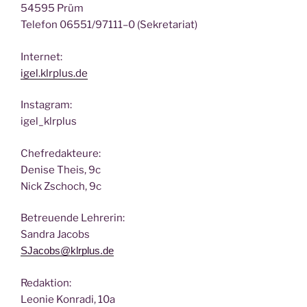
54595 Prüm
Tele­fon 06551/97111–0 (Sekre­ta­ri­at)
Inter­net:
igel.klrplus.de
Insta­gram:
igel_klrplus
Chef­re­dak­teu­re:
Deni­se Theis, 9c
Nick Zscho­ch, 9c
Betreu­en­de Lehrerin:
San­dra Jacobs
SJacobs@klrplus.de
Redak­ti­on:
Leo­nie Kon­ra­di, 10a