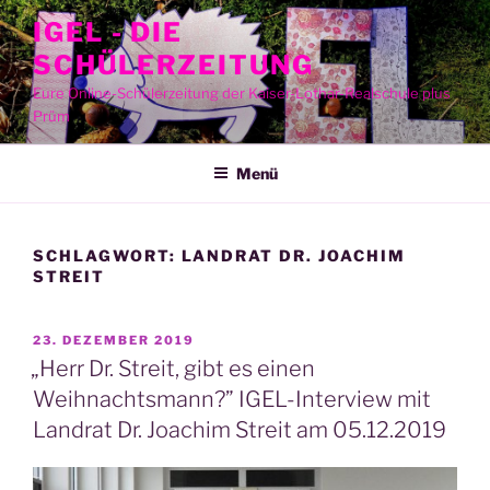
Zum
IGEL - DIE
Inhalt
SCHÜLERZEITUNG
springen
Eure Online-Schülerzeitung der Kaiser-Lothar-Realschule plus
Prüm
Menü
SCHLAGWORT:
LANDRAT DR. JOACHIM
STREIT
VERÖFFENTLICHT
23. DEZEMBER 2019
AM
„Herr Dr. Streit, gibt es einen
Weihnachtsmann?” IGEL-Interview mit
Landrat Dr. Joachim Streit am 05.12.2019