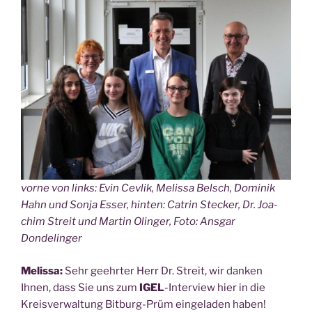
vor­ne von links: Evin Cev­lik, Melis­sa Belsch, Domi­nik
Hahn und Son­ja Esser, hin­ten: Catrin Ste­cker, Dr. Joa­
chim Streit und Mar­tin Olin­ger, Foto: Ans­gar
Dondelinger
Melis­sa:
Sehr geehr­ter Herr Dr. Streit, wir dan­ken
Ihnen, dass Sie uns zum
IGEL
-Inter­view hier in die
Kreis­ver­wal­tung Bit­burg-Prüm ein­ge­la­den haben!