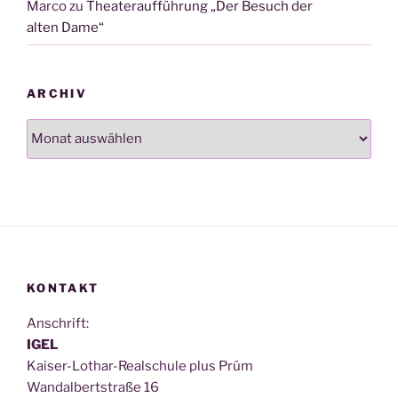
Marco
zu
Theateraufführung „Der Besuch der
alten Dame“
ARCHIV
Archiv
KONTAKT
Anschrift:
IGEL
Kai­ser-Lothar-Real­schu­le plus Prüm
Wan­dal­bert­stra­ße 16