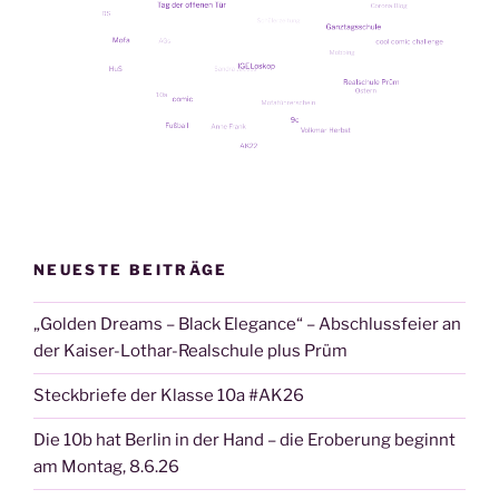
Streit
am
05.12.2019“
NEUESTE BEITRÄGE
„Golden Dreams – Black Elegance“ – Abschlussfeier an
der Kaiser-Lothar-Realschule plus Prüm
Steckbriefe der Klasse 10a #AK26
Die 10b hat Berlin in der Hand – die Eroberung beginnt
am Montag, 8.6.26