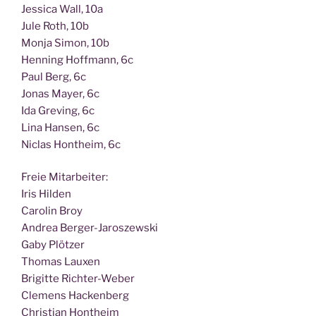
Jes­si­ca Wall, 10a
Jule Roth, 10b
Mon­ja Simon, 10b
Hen­ning Hoff­mann, 6c
Paul Berg, 6c
Jonas May­er, 6c
Ida Gre­ving, 6c
Lina Han­sen, 6c
Nic­las Hont­heim, 6c
Freie Mit­ar­bei­ter:
Iris Hilden
Caro­lin Broy
Andrea Berger-Jaroszewski
Gaby Plötzer
Tho­mas Lauxen
Bri­git­te Richter-Weber
Cle­mens Hackenberg
Chris­ti­an Hontheim