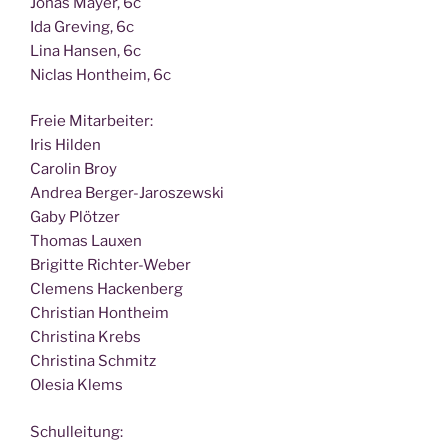
Jonas May­er, 6c
Ida Gre­ving, 6c
Lina Han­sen, 6c
Nic­las Hont­heim, 6c
Freie Mit­ar­bei­ter:
Iris Hilden
Caro­lin Broy
Andrea Berger-Jaroszewski
Gaby Plötzer
Tho­mas Lauxen
Bri­git­te Richter-Weber
Cle­mens Hackenberg
Chris­ti­an Hontheim
Chris­ti­na Krebs
Chris­ti­na Schmitz
Ole­sia Klems
Schul­lei­tung: