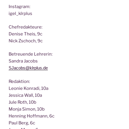
Insta­gram:
igel_klrplus
Chef­re­dak­teu­re:
Deni­se Theis, 9c
Nick Zscho­ch, 9c
Betreu­en­de Lehrerin:
San­dra Jacobs
SJacobs@klrplus.de
Redak­ti­on:
Leo­nie Kon­ra­di, 10a
Jes­si­ca Wall, 10a
Jule Roth, 10b
Mon­ja Simon, 10b
Hen­ning Hoff­mann, 6c
Paul Berg, 6c