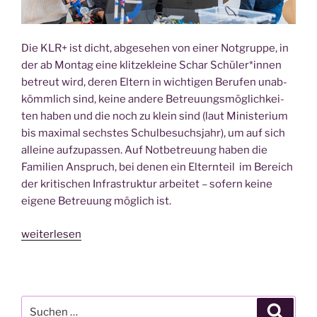
Die KLR+ ist dicht, abge­se­hen von einer Not­grup­pe, in
der ab Mon­tag eine klit­ze­klei­ne Schar Schüler*innen
betreut wird, deren Eltern in wich­ti­gen Beru­fen unab­
kömm­lich sind, kei­ne ande­re Betreu­ungs­mög­lich­kei­
ten haben und die noch zu klein sind (laut Minis­te­ri­um
bis maxi­mal sechs­tes Schul­be­suchs­jahr), um auf sich
allei­ne auf­zu­pas­sen. Auf Not­be­treu­ung haben die
Fami­li­en Anspruch, bei denen ein Eltern­teil im Bereich
der kri­ti­schen Infra­struk­tur arbei­tet – sofern kei­ne
eige­ne Betreu­ung mög­lich ist.
„Klei­
weiterlesen
ner
Knig­
ge
fürs
Suche
Suche