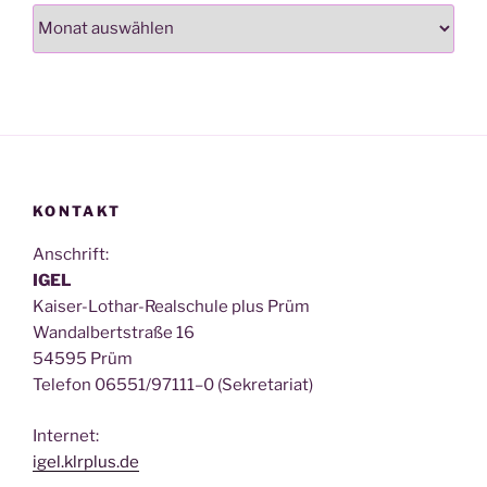
Archiv
KONTAKT
Anschrift:
IGEL
Kai­ser-Lothar-Real­schu­le plus Prüm
Wan­dal­bert­stra­ße 16
54595 Prüm
Tele­fon 06551/97111–0 (Sekre­ta­ri­at)
Inter­net:
igel.klrplus.de