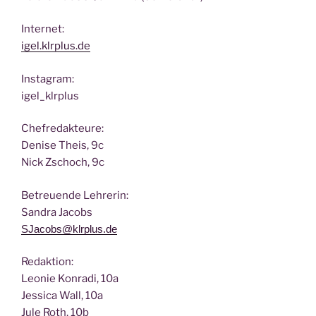
Inter­net:
igel.klrplus.de
Insta­gram:
igel_klrplus
Chef­re­dak­teu­re:
Deni­se Theis, 9c
Nick Zscho­ch, 9c
Betreu­en­de Lehrerin:
San­dra Jacobs
SJacobs@klrplus.de
Redak­ti­on:
Leo­nie Kon­ra­di, 10a
Jes­si­ca Wall, 10a
Jule Roth, 10b