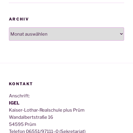
ARCHIV
Archiv
KONTAKT
Anschrift:
IGEL
Kai­ser-Lothar-Real­schu­le plus Prüm
Wan­dal­bert­stra­ße 16
54595 Prüm
Tele­fon 06551/97111–0 (Sekre­ta­ri­at)