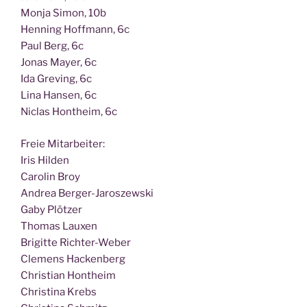
Mon­ja Simon, 10b
Hen­ning Hoff­mann, 6c
Paul Berg, 6c
Jonas May­er, 6c
Ida Gre­ving, 6c
Lina Han­sen, 6c
Nic­las Hont­heim, 6c
Freie Mit­ar­bei­ter:
Iris Hilden
Caro­lin Broy
Andrea Berger-Jaroszewski
Gaby Plötzer
Tho­mas Lauxen
Bri­git­te Richter-Weber
Cle­mens Hackenberg
Chris­ti­an Hontheim
Chris­ti­na Krebs