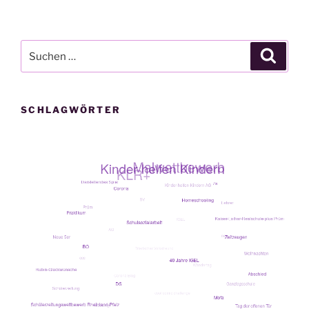
ons
League“
Suche
Suche
nach:
SCHLAGWÖRTER