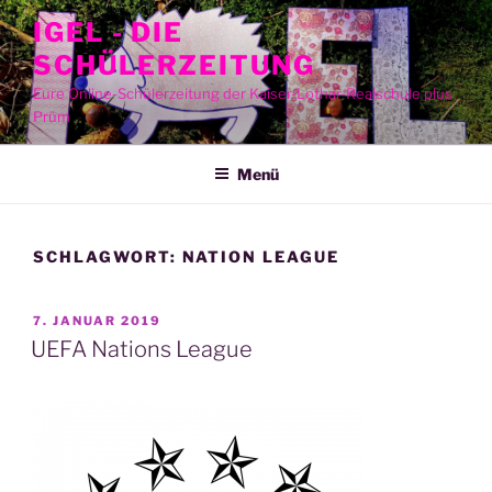
Zum
IGEL - DIE
Inhalt
SCHÜLERZEITUNG
springen
Eure Online-Schülerzeitung der Kaiser-Lothar-Realschule plus
Prüm
Menü
SCHLAGWORT:
NATION LEAGUE
VERÖFFENTLICHT
7. JANUAR 2019
AM
UEFA Nations League