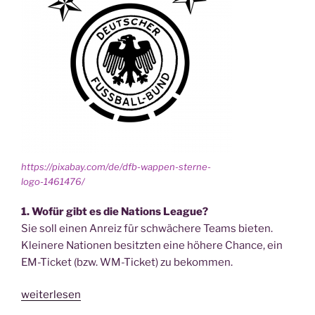
https://pixabay.com/de/dfb-wappen-sterne-
logo-1461476/
1. Wofür gibt es die Nati­ons League?
Sie soll einen Anreiz für schwä­che­re Teams bieten.
Klei­ne­re Natio­nen besitz­ten eine höhe­re Chan­ce, ein
EM-Ticket (bzw. WM-Ticket) zu bekom­men.
„UEFA
weiterlesen
Nati­