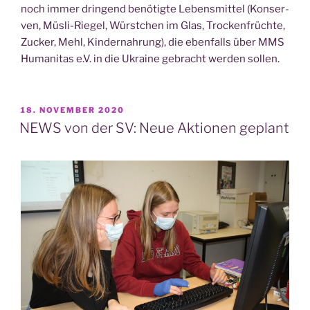
noch immer drin­gend benö­tig­te Lebens­mit­tel (Kon­ser­
ven, Müs­li-Rie­gel, Würst­chen im Glas, Tro­cken­früch­te,
Zucker, Mehl, Kin­der­nah­rung), die eben­falls über MMS
Huma­ni­tas e.V. in die Ukrai­ne gebracht wer­den sollen.
VERÖFFENTLICHT
18. NOVEMBER 2020
AM
NEWS von der SV: Neue Aktionen geplant