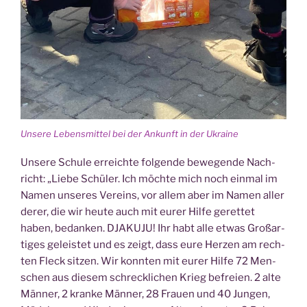
Unse­re Lebens­mit­tel bei der Ankunft in der Ukraine
Unse­re Schu­le erreich­te fol­gen­de bewe­gen­de Nach­
richt: „Lie­be Schü­ler. Ich möch­te mich noch ein­mal im
Namen unse­res Ver­eins, vor allem aber im Namen aller
derer, die wir heu­te auch mit eurer Hil­fe geret­tet
haben, bedan­ken. DJAKUJU! Ihr habt alle etwas Groß­ar­
ti­ges geleis­tet und es zeigt, dass eure Her­zen am rech­
ten Fleck sit­zen. Wir konn­ten mit eurer Hil­fe 72 Men­
schen aus die­sem schreck­li­chen Krieg befrei­en. 2 alte
Män­ner, 2 kran­ke Män­ner, 28 Frau­en und 40 Jun­gen,