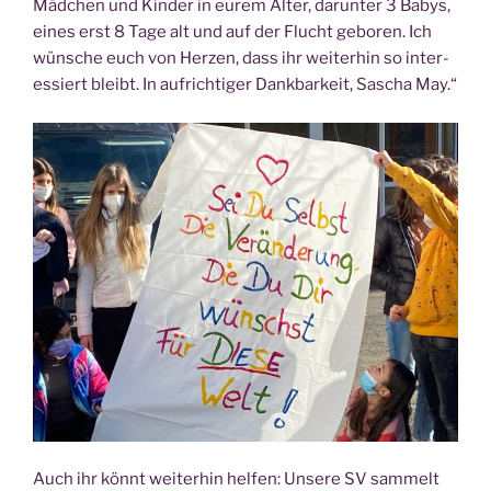
Mäd­chen und Kin­der in eurem Alter, dar­un­ter 3 Babys,
eines erst 8 Tage alt und auf der Flucht gebo­ren. Ich
wün­sche euch von Her­zen, dass ihr wei­ter­hin so inter­
es­siert bleibt. In auf­rich­ti­ger Dank­bar­keit, Sascha May.“
Auch ihr könnt wei­ter­hin hel­fen: Unse­re SV sam­melt