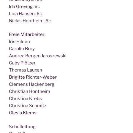
Ida Gre­ving, 6c
Lina Han­sen, 6c
Nic­las Hont­heim, 6c
Freie Mit­ar­bei­ter:
Iris Hilden
Caro­lin Broy
Andrea Berger-Jaroszewski
Gaby Plötzer
Tho­mas Lauxen
Bri­git­te Richter-Weber
Cle­mens Hackenberg
Chris­ti­an Hontheim
Chris­ti­na Krebs
Chris­ti­na Schmitz
Ole­sia Klems
Schul­lei­tung: