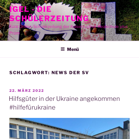
Zum
IGEL - DIE
Inhalt
SCHÜLERZEITUNG
springen
Eure Online-Schülerzeitung der Kaiser-Lothar-Realschule plus
Prüm
Menü
SCHLAGWORT:
NEWS DER SV
VERÖFFENTLICHT
22. MÄRZ 2022
AM
Hilfsgüter in der Ukraine angekommen
#hilfefürukraine