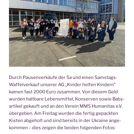
Durch Pau­sen­ver­käu­fe der 5a und einen Sams­tags-
Waf­fel­ver­kauf unse­rer AG „Kin­der hel­fen Kin­dern“
kamen fast 2000 Euro zusam­men. Von die­sem Geld
wur­den halt­ba­re Lebens­mit­tel, Kon­ser­ven sowie Baby­
ar­ti­kel gekauft und an den Ver­ein MMS Huma­ni­tas e.V.
über­ge­ben. Am Frei­tag wur­den die fer­tig gepack­ten
Kis­ten abge­holt und sind bereits in der Ukrai­ne ange­
kom­men – dies zei­gen die bei­den fol­gen­den Fotos: