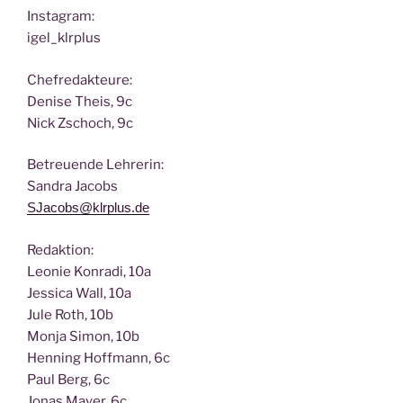
Insta­gram:
igel_klrplus
Chef­re­dak­teu­re:
Deni­se Theis, 9c
Nick Zscho­ch, 9c
Betreu­en­de Lehrerin:
San­dra Jacobs
SJacobs@klrplus.de
Redak­ti­on:
Leo­nie Kon­ra­di, 10a
Jes­si­ca Wall, 10a
Jule Roth, 10b
Mon­ja Simon, 10b
Hen­ning Hoff­mann, 6c
Paul Berg, 6c
Jonas May­er, 6c