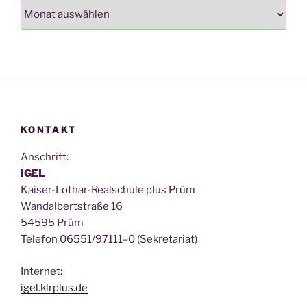
Archiv
KONTAKT
Anschrift:
IGEL
Kai­ser-Lothar-Real­schu­le plus Prüm
Wan­dal­bert­stra­ße 16
54595 Prüm
Tele­fon 06551/97111–0 (Sekre­ta­ri­at)
Inter­net:
igel.klrplus.de