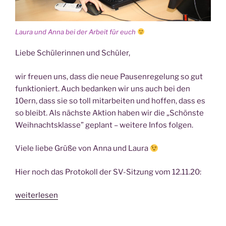
Lau­ra und Anna bei der Arbeit für euch
Lie­be Schü­le­rin­nen und Schüler,
wir freu­en uns, dass die neue Pau­sen­re­ge­lung so gut
funk­tio­niert. Auch bedan­ken wir uns auch bei den
10ern, dass sie so toll mit­ar­bei­ten und hof­fen, dass es
so bleibt. Als nächs­te Akti­on haben wir die „Schöns­te
Weih­nachts­klas­se” geplant – wei­te­re Infos folgen.
Vie­le lie­be Grü­ße von Anna und Laura
Hier noch das Pro­to­koll der SV-Sit­zung vom 12.11.20:
„NEWS
weiterlesen
von
der