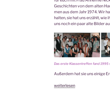
für euch mit Frau Anne­mie Nicke
Geschich­ten von dem alten Haup
men aus dem Jahr 1974. Wir habe
hal­ten, sie hat uns erzählt, wie
uns noch ein paar alte Bil­der au
Das ers­te Klas­sen­tref­fen fand 1995 
Außer­dem hat sie uns eini­ge Erei
„Das
weiterlesen
Wan­
dal­
bert­
ge­