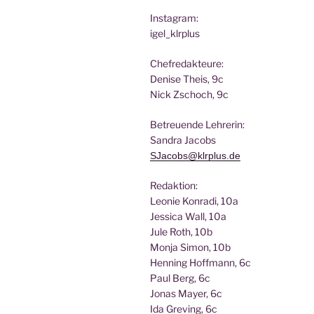
Insta­gram:
igel_klrplus
Chef­re­dak­teu­re:
Deni­se Theis, 9c
Nick Zscho­ch, 9c
Betreu­en­de Lehrerin:
San­dra Jacobs
SJacobs@klrplus.de
Redak­ti­on:
Leo­nie Kon­ra­di, 10a
Jes­si­ca Wall, 10a
Jule Roth, 10b
Mon­ja Simon, 10b
Hen­ning Hoff­mann, 6c
Paul Berg, 6c
Jonas May­er, 6c
Ida Gre­ving, 6c