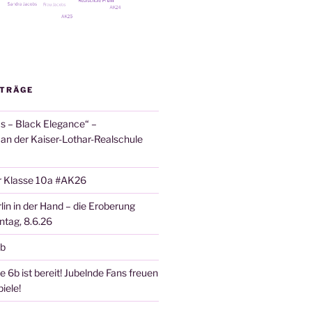
ITRÄGE
 – Black Elegance“ –
 an der Kaiser-Lothar-Realschule
r Klasse 10a #AK26
lin in der Hand – die Eroberung
tag, 8.6.26
6b
 6b ist bereit! Jubelnde Fans freuen
iele!