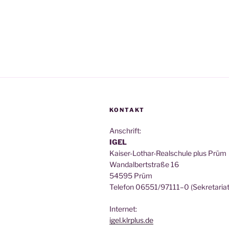
bäu­
de
erzählt
Geschich­
ten
–
eine
Zeit­
zeu­
KONTAKT
gin
Anschrift:
berich­
IGEL
tet“
Kai­ser-Lothar-Real­schu­le plus Prüm
Wan­dal­bert­stra­ße 16
54595 Prüm
Tele­fon 06551/97111–0 (Sekre­ta­ri­at
Inter­net:
igel.klrplus.de