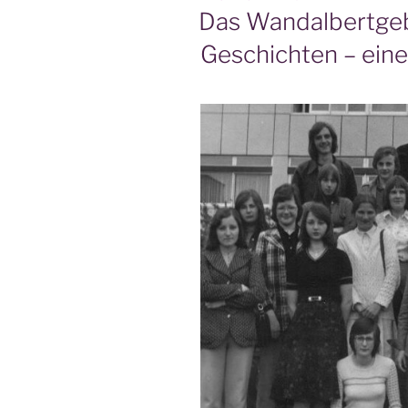
AM
Das Wandalbertgeb
Geschichten – eine