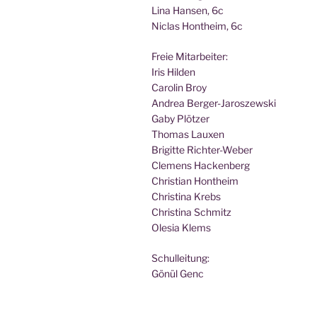
Lina Han­sen, 6c
Nic­las Hont­heim, 6c
Freie Mit­ar­bei­ter:
Iris Hilden
Caro­lin Broy
Andrea Berger-Jaroszewski
Gaby Plötzer
Tho­mas Lauxen
Bri­git­te Richter-Weber
Cle­mens Hackenberg
Chris­ti­an Hontheim
Chris­ti­na Krebs
Chris­ti­na Schmitz
Ole­sia Klems
Schul­lei­tung:
Gönül Genc