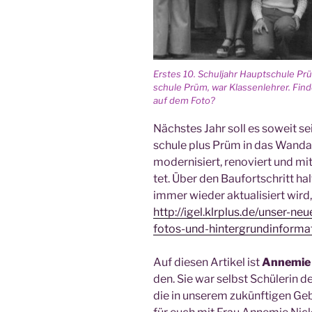
Ers­tes 10. Schul­jahr Haupt­schu­le P
schu­le Prüm, war Klas­sen­leh­rer. Fin­d
auf dem Foto?
Nächs­tes Jahr soll es soweit sei
schu­le plus Prüm in das Wan­dal
moder­ni­siert, reno­viert und mi
tet. Über den Bau­fort­schritt hal
immer wie­der aktua­li­siert wir
http://igel.klrplus.de/unser-n
fotos-und-hintergrundinforma
Auf die­sen Arti­kel ist
Anne­mie
den. Sie war selbst Schü­le­rin de
die in unse­rem zukünf­ti­gen Ge