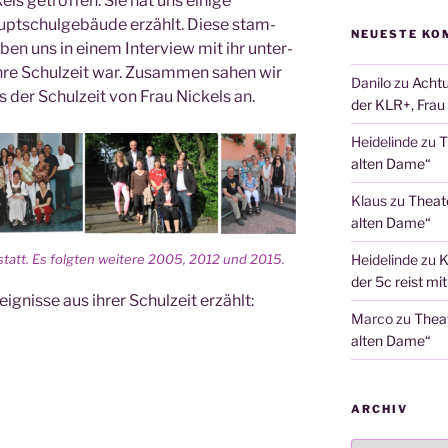
ls getrof­fen. Sie hat uns eini­ge
t­schul­ge­bäu­de erzählt. Die­se stam­
NEUESTE KO
n uns in einem Inter­view mit ihr unter­
 ihre Schul­zeit war. Zusam­men sahen wir
Danilo
zu
Achtu
s der Schul­zeit von Frau Nickels an.
der KLR+, Frau 
Heidelinde
zu
T
alten Dame“
Klaus
zu
Theat
alten Dame“
Heidelinde
zu
K
statt. Es folg­ten wei­te­re 2005, 2012 und 2015.
der 5c reist mi
g­nis­se aus ihrer Schul­zeit erzählt:
Marco
zu
Thea
alten Dame“
ARCHIV