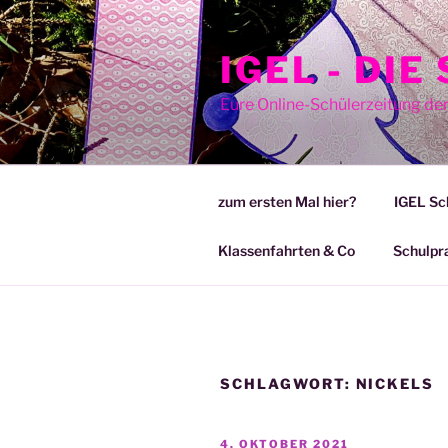
Zum
Inhalt
IGEL - DI
springen
Eure Online-Schülerzeitung de
zum ersten Mal hier?
IGEL Sc
Klassenfahrten & Co
Schulpr
SCHLAGWORT:
NICKELS
VERÖFFENTLICHT
4. OKTOBER 2021