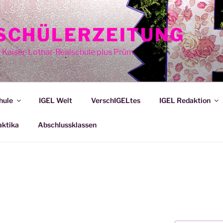
E SCHÜLERZEITUNG
r Kaiser-Lothar-Realschule plus Prüm
hule
IGEL Welt
VerschIGELtes
IGEL Redaktion
aktika
Abschlussklassen