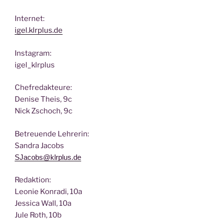
Inter­net:
igel.klrplus.de
Insta­gram:
igel_klrplus
Chef­re­dak­teu­re:
Deni­se Theis, 9c
Nick Zscho­ch, 9c
Betreu­en­de Lehrerin:
San­dra Jacobs
SJacobs@klrplus.de
Redak­ti­on:
Leo­nie Kon­ra­di, 10a
Jes­si­ca Wall, 10a
Jule Roth, 10b