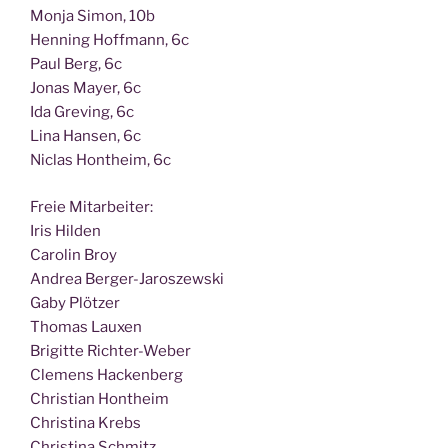
Mon­ja Simon, 10b
Hen­ning Hoff­mann, 6c
Paul Berg, 6c
Jonas May­er, 6c
Ida Gre­ving, 6c
Lina Han­sen, 6c
Nic­las Hont­heim, 6c
Freie Mit­ar­bei­ter:
Iris Hilden
Caro­lin Broy
Andrea Berger-Jaroszewski
Gaby Plötzer
Tho­mas Lauxen
Bri­git­te Richter-Weber
Cle­mens Hackenberg
Chris­ti­an Hontheim
Chris­ti­na Krebs
Chris­ti­na Schmitz