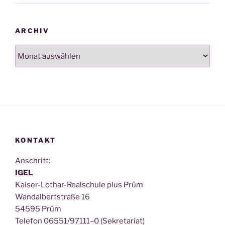
ARCHIV
Archiv
KONTAKT
Anschrift:
IGEL
Kai­ser-Lothar-Real­schu­le plus Prüm
Wan­dal­bert­stra­ße 16
54595 Prüm
Tele­fon 06551/97111–0 (Sekre­ta­ri­at)