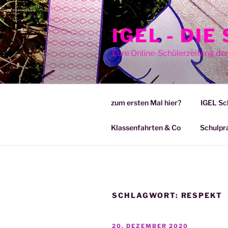
Zum
Inhalt
IGEL - DI
springen
Eure Online-Schülerzeitung de
zum ersten Mal hier?
IGEL Sc
Klassenfahrten & Co
Schulpr
SCHLAGWORT:
RESPEKT
VERÖFFENTLICHT
20. DEZEMBER 2020