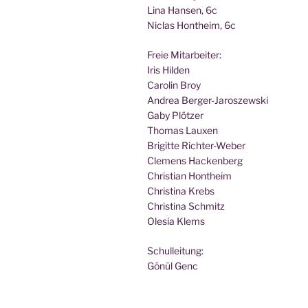
Lina Han­sen, 6c
Nic­las Hont­heim, 6c
Freie Mit­ar­bei­ter:
Iris Hilden
Caro­lin Broy
Andrea Berger-Jaroszewski
Gaby Plötzer
Tho­mas Lauxen
Bri­git­te Richter-Weber
Cle­mens Hackenberg
Chris­ti­an Hontheim
Chris­ti­na Krebs
Chris­ti­na Schmitz
Ole­sia Klems
Schul­lei­tung:
Gönül Genc