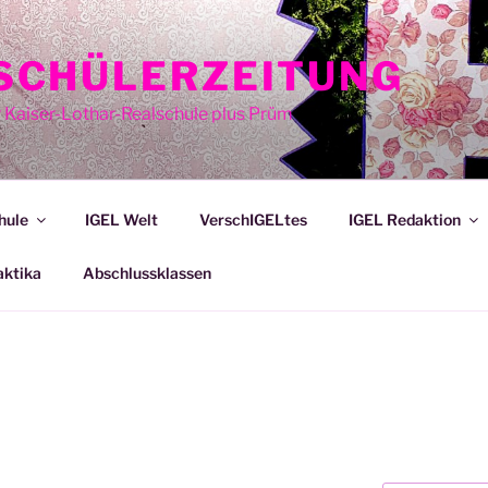
E SCHÜLERZEITUNG
r Kaiser-Lothar-Realschule plus Prüm
hule
IGEL Welt
VerschIGELtes
IGEL Redaktion
aktika
Abschlussklassen