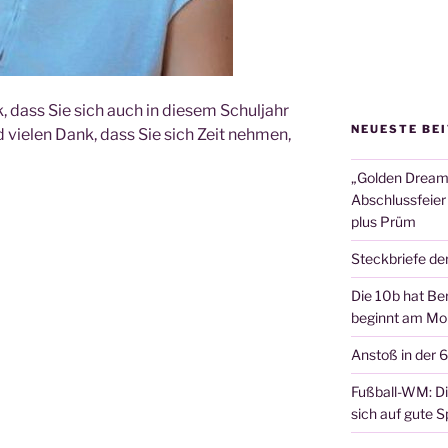
k, dass Sie sich auch in die­sem Schul­jahr
NEUESTE BE
nd vie­len Dank, dass Sie sich Zeit neh­men,
„Golden Dreams
Abschlussfeier
plus Prüm
Steckbriefe de
Die 10b hat Ber
beginnt am Mon
Anstoß in der 
Fußball-WM: Die
sich auf gute Sp