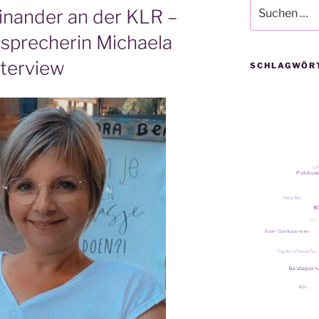
Suche
inander an der KLR –
nach:
nsprecherin Michaela
nterview
SCHLAGWÖR