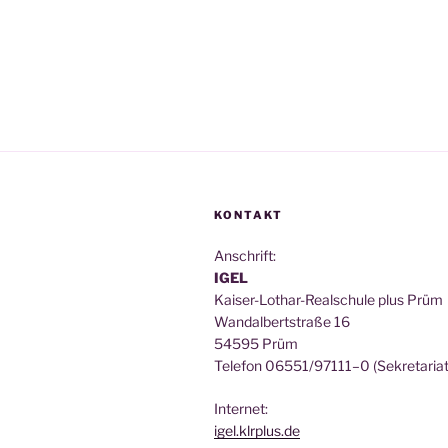
KONTAKT
Anschrift:
IGEL
Kai­ser-Lothar-Real­schu­le plus Prüm
Wan­dal­bert­stra­ße 16
54595 Prüm
Tele­fon 06551/97111–0 (Sekre­ta­ri­at
Inter­net:
igel.klrplus.de