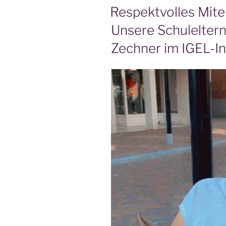
AM
Respektvolles Mite
Unsere Schulelter
Zechner im IGEL-I