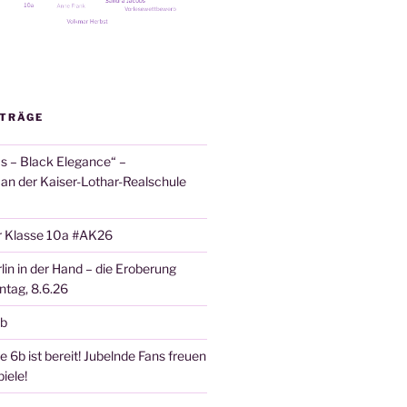
ITRÄGE
 – Black Elegance“ –
 an der Kaiser-Lothar-Realschule
r Klasse 10a #AK26
lin in der Hand – die Eroberung
tag, 8.6.26
6b
 6b ist bereit! Jubelnde Fans freuen
iele!