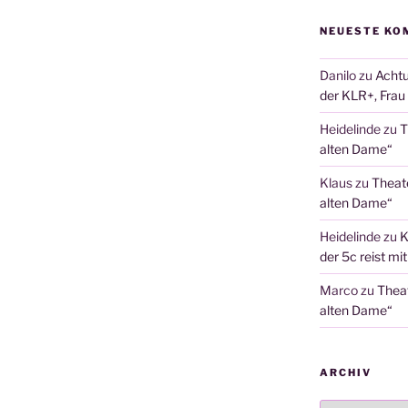
NEUESTE KO
Danilo
zu
Achtu
der KLR+, Frau 
Heidelinde
zu
T
alten Dame“
Klaus
zu
Theat
alten Dame“
Heidelinde
zu
K
der 5c reist mi
Marco
zu
Thea
alten Dame“
ARCHIV