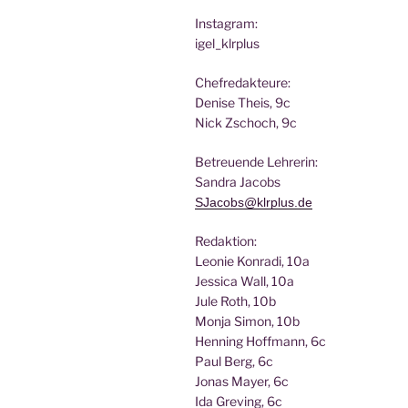
Insta­gram:
igel_klrplus
Chef­re­dak­teu­re:
Deni­se Theis, 9c
Nick Zscho­ch, 9c
Betreu­en­de Lehrerin:
San­dra Jacobs
SJacobs@klrplus.de
Redak­ti­on:
Leo­nie Kon­ra­di, 10a
Jes­si­ca Wall, 10a
Jule Roth, 10b
Mon­ja Simon, 10b
Hen­ning Hoff­mann, 6c
Paul Berg, 6c
Jonas May­er, 6c
Ida Gre­ving, 6c