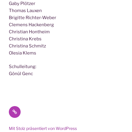
Gaby Plötzer
Tho­mas Lauxen
Bri­git­te Richter-Weber
Cle­mens Hackenberg
Chris­ti­an Hontheim
Chris­ti­na Krebs
Chris­ti­na Schmitz
Ole­sia Klems
Schul­lei­tung:
Gönül Genc
Datenschutz
Mit Stolz präsentiert von WordPress