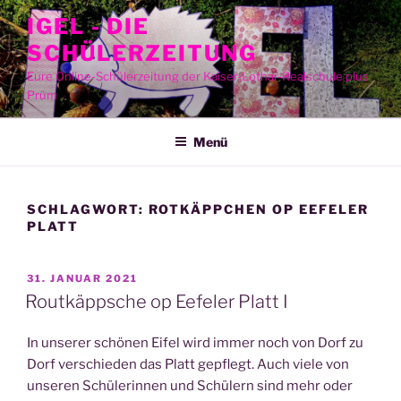
Zum
IGEL - DIE
Inhalt
SCHÜLERZEITUNG
springen
Eure Online-Schülerzeitung der Kaiser-Lothar-Realschule plus
Prüm
Menü
SCHLAGWORT:
ROTKÄPPCHEN OP EEFELER
PLATT
VERÖFFENTLICHT
31. JANUAR 2021
AM
Routkäppsche op Eefeler Platt I
In unse­rer schö­nen Eifel wird immer noch von Dorf zu
Dorf ver­schie­den das Platt gepflegt. Auch vie­le von
unse­ren Schü­le­rin­nen und Schü­lern sind mehr oder