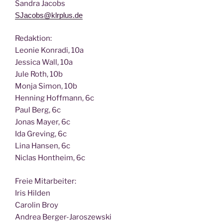
San­dra Jacobs
SJacobs@klrplus.de
Redak­ti­on:
Leo­nie Kon­ra­di, 10a
Jes­si­ca Wall, 10a
Jule Roth, 10b
Mon­ja Simon, 10b
Hen­ning Hoff­mann, 6c
Paul Berg, 6c
Jonas May­er, 6c
Ida Gre­ving, 6c
Lina Han­sen, 6c
Nic­las Hont­heim, 6c
Freie Mit­ar­bei­ter:
Iris Hilden
Caro­lin Broy
Andrea Berger-Jaroszewski