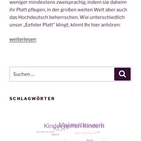
weni­ger min­des­tens zwei­spra­chig, indem sie daheim
ihr Platt pfle­gen, in der gro­ßen wei­ten Welt aber auch
das Hoch­deutsch beherr­schen. Wie unter­schied­lich
unser „Eefe­l­er Platt” klingt, könnt Ihr hier anhören:
„Rout­
weiterlesen
käpp­
sche
op
Eefe­
Suche
Suche
l­
nach:
er
Platt I“
SCHLAGWÖRTER