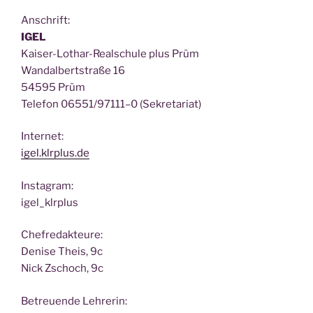
Anschrift:
IGEL
Kai­ser-Lothar-Real­schu­le plus Prüm
Wan­dal­bert­stra­ße 16
54595 Prüm
Tele­fon 06551/97111–0 (Sekre­ta­ri­at)
Inter­net:
igel.klrplus.de
Insta­gram:
igel_klrplus
Chef­re­dak­teu­re:
Deni­se Theis, 9c
Nick Zscho­ch, 9c
Betreu­en­de Lehrerin: