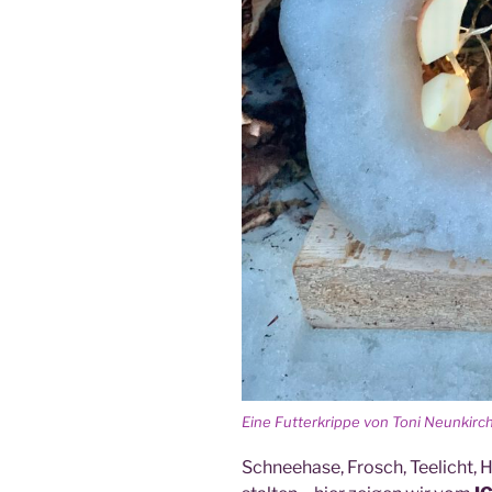
Eine Fut­ter­krip­pe von Toni Neun­kir­c
Schnee­ha­se, Frosch, Tee­licht, H