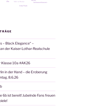
ITRÄGE
 – Black Elegance“ –
 an der Kaiser-Lothar-Realschule
r Klasse 10a #AK26
lin in der Hand – die Eroberung
tag, 8.6.26
6b
 6b ist bereit! Jubelnde Fans freuen
iele!