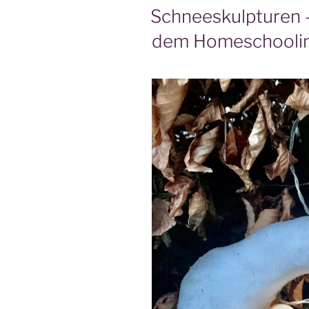
AM
Schneeskulpturen –
dem Homeschooli