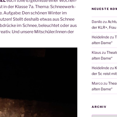
GEL
euch tol­le Ergeb­nis­se einer Wochen­
st in der Klas­se 7a. The­ma: Schnee­werk­
NEUESTE KO
e. Auf­ga­be: Den schö­nen Win­ter im
­nut­zen! Stellt des­halb etwas aus Schnee
Danilo
zu
Achtu
 Abdrü­cke im Schnee, beleuch­tet oder aus
der KLR+, Frau 
rea­tiv. Und unse­re Mitschüler/innen der
Heidelinde
zu
T
alten Dame“
Klaus
zu
Theat
alten Dame“
Heidelinde
zu
K
der 5c reist mi
Marco
zu
Thea
alten Dame“
ARCHIV