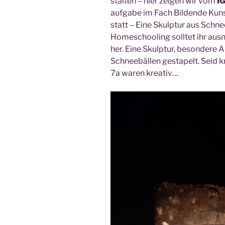
stal­ten – hier zei­gen wir vom
I
auf­ga­be im Fach Bil­den­de Kun
statt – Eine Skulp­tur aus Schne
Home­schoo­ling soll­tet ihr aus
her. Eine Skulp­tur, beson­de­re
Schnee­bäl­len gesta­pelt. Seid k
7a waren kreativ…