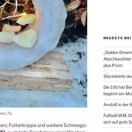
NEUESTE BE
„Golden Dreams
Abschlussfeier
plus Prüm
Steckbriefe de
Die 10b hat Ber
beginnt am Mon
Anstoß in der 
hen, 7a.
Fußball-WM: Die
sich auf gute Sp
erz, Fut­ter­krip­pe und wei­te­re Schnee­ge­