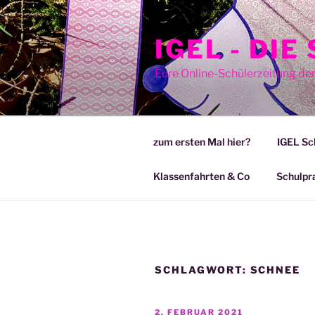
Zum
Inhalt
IGEL - DI
springen
Eure Online-Schülerzeitung de
zum ersten Mal hier?
IGEL Sc
Klassenfahrten & Co
Schulpr
SCHLAGWORT:
SCHNEE
VERÖFFENTLICHT
2. FEBRUAR 2021