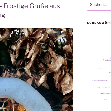
Suche
 Frostige Grüße aus
nach:
ng
SCHLAGWÖR