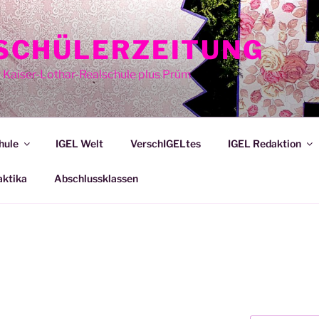
E SCHÜLERZEITUNG
r Kaiser-Lothar-Realschule plus Prüm
hule
IGEL Welt
VerschIGELtes
IGEL Redaktion
aktika
Abschlussklassen