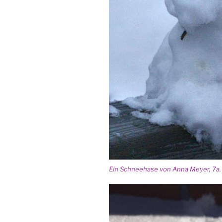
Ein Schnee­ha­se von Anna Mey­er, 7a.