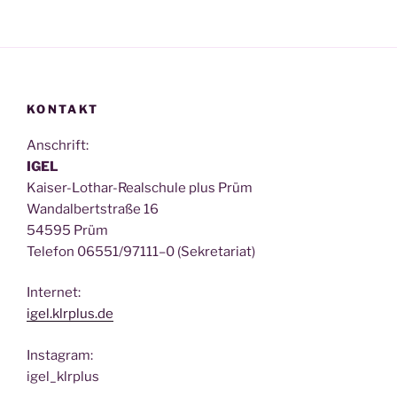
KONTAKT
Anschrift:
IGEL
Kai­ser-Lothar-Real­schu­le plus Prüm
Wan­dal­bert­stra­ße 16
54595 Prüm
Tele­fon 06551/97111–0 (Sekre­ta­ri­at)
Inter­net:
igel.klrplus.de
Insta­gram:
igel_klrplus