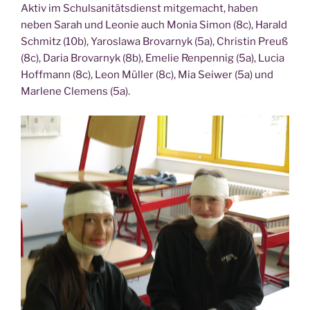
Aktiv im Schul­sa­ni­täts­dienst mit­ge­macht, haben
neben Sarah und Leo­nie auch Monia Simon (8c), Harald
Schmitz (10b), Yaros­la­wa Bro­var­nyk (5a), Chris­tin Preuß
(8c), Daria Bro­var­nyk (8b), Eme­lie Ren­pen­nig (5a), Lucia
Hoff­mann (8c), Leon Mül­ler (8c), Mia Sei­wer (5a) und
Mar­le­ne Cle­mens (5a).