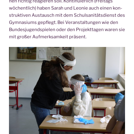
nen rich­tig reagie­ren soll. Kon­ti­nu­ier­lich (Frei­tags
wöchent­lich) haben Sarah und Leo­nie auch einen kon­
struk­ti­ven Aus­tausch mit dem Schul­sa­ni­täts­dienst des
Gym­na­si­ums gepflegt. Bei Ver­an­stal­tun­gen wie den
Bun­des­ju­gend­spie­len oder den Pro­jekt­ta­gen waren sie
mit gro­ßer Auf­merk­sam­keit präsent.