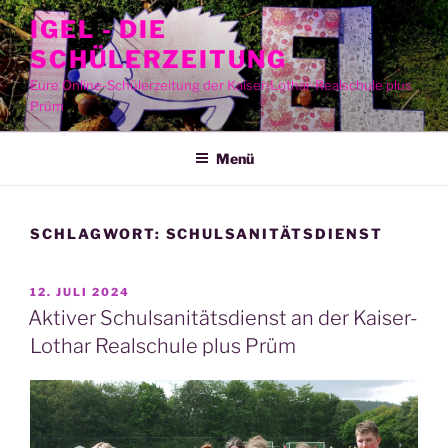
Zum
IGEL - DIE
Inhalt
SCHÜLERZEITUNG
springen
Eure Online-Schülerzeitung der Kaiser-Lothar-Realschule plus
Prüm
Menü
SCHLAGWORT:
SCHULSANITÄTSDIENST
VERÖFFENTLICHT
12. JULI 2024
AM
Aktiver Schulsanitätsdienst an der Kaiser-
Lothar Realschule plus Prüm