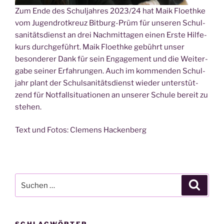
Zum Ende des Schul­jah­res 2023/24 hat Maik Floeth­ke
vom Jugend­rot­kreuz Bit­burg-Prüm für unse­ren Schul­
sa­ni­täts­dienst an drei Nach­mit­ta­gen einen Ers­te Hil­fe­
kurs durch­ge­führt. Maik Floeth­ke gebührt unser
beson­de­rer Dank für sein Enga­ge­ment und die Wei­ter­
ga­be sei­ner Erfah­run­gen. Auch im kom­men­den Schul­
jahr plant der Schul­sa­ni­täts­dienst wie­der unter­stüt­
zend für Not­fall­si­tua­tio­nen an unse­rer Schu­le bereit zu
stehen.
Text und Fotos: Cle­mens Hackenberg
Suche
Suche
nach: