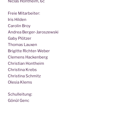
Nic­las Hont­heim, 6c
Freie Mit­ar­bei­ter:
Iris Hilden
Caro­lin Broy
Andrea Berger-Jaroszewski
Gaby Plötzer
Tho­mas Lauxen
Bri­git­te Richter-Weber
Cle­mens Hackenberg
Chris­ti­an Hontheim
Chris­ti­na Krebs
Chris­ti­na Schmitz
Ole­sia Klems
Schul­lei­tung:
Gönül Genc