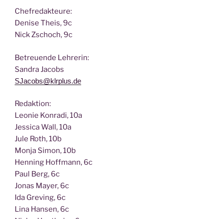
Chef­re­dak­teu­re:
Deni­se Theis, 9c
Nick Zscho­ch, 9c
Betreu­en­de Lehrerin:
San­dra Jacobs
SJacobs@klrplus.de
Redak­ti­on:
Leo­nie Kon­ra­di, 10a
Jes­si­ca Wall, 10a
Jule Roth, 10b
Mon­ja Simon, 10b
Hen­ning Hoff­mann, 6c
Paul Berg, 6c
Jonas May­er, 6c
Ida Gre­ving, 6c
Lina Han­sen, 6c