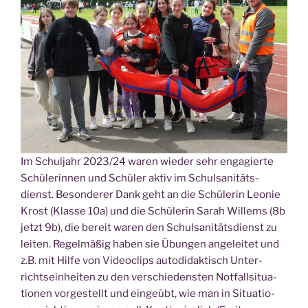
Im Schul­jahr 2023/24 waren wie­der sehr enga­gier­te
Schü­le­rin­nen und Schü­ler aktiv im Schul­sa­ni­täts­
dienst. Beson­de­rer Dank geht an die Schü­le­rin Leo­nie
Krost (Klas­se 10a) und die Schü­le­rin Sarah Wil­lems (8b
jetzt 9b), die bereit waren den Schul­sa­ni­täts­dienst zu
lei­ten. Regel­mä­ßig haben sie Übun­gen ange­lei­tet und
z.B. mit Hil­fe von Video­clips auto­di­dak­tisch Unter­
richts­ein­hei­ten zu den ver­schie­dens­ten Not­fall­si­tua­
tio­nen vor­ge­stellt und ein­ge­übt, wie man in Situa­tio­