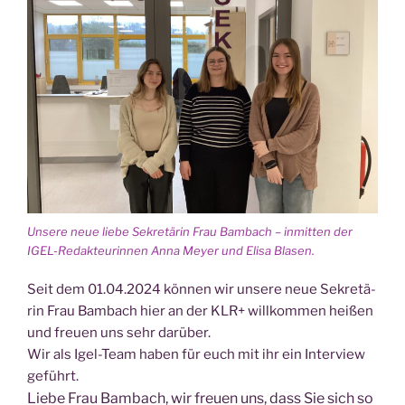
Unse­re neue lie­be Sekre­tä­rin Frau Bam­bach – inmit­ten der
IGEL-Redak­teu­rin­nen Anna Mey­er und Eli­sa Blasen.
Seit dem 01.04.2024 kön­nen wir unse­re neue Sekre­tä­
rin Frau Bam­bach hier an der KLR+ will­kom­men hei­ßen
und freu­en uns sehr darüber.
Wir als Igel-Team haben für euch mit ihr ein Inter­view
geführt.
Lie­be Frau Bam­bach, wir freu­en uns, dass Sie sich so