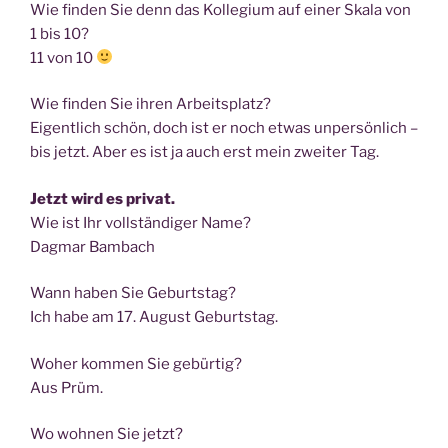
Wie fin­den Sie denn das Kol­le­gi­um auf einer Ska­la von
1 bis 10?
11 von 10
Wie fin­den Sie ihren Arbeitsplatz?
Eigent­lich schön, doch ist er noch etwas unper­sön­lich –
bis jetzt. Aber es ist ja auch erst mein zwei­ter Tag.
Jetzt wird es privat.
Wie ist Ihr voll­stän­di­ger Name?
Dag­mar Bambach
Wann haben Sie Geburtstag?
Ich habe am 17. August Geburtstag.
Woher kom­men Sie gebürtig?
Aus Prüm.
Wo woh­nen Sie jetzt?