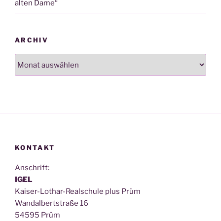
alten Dame“
ARCHIV
Archiv
KONTAKT
Anschrift:
IGEL
Kai­ser-Lothar-Real­schu­le plus Prüm
Wan­dal­bert­stra­ße 16
54595 Prüm