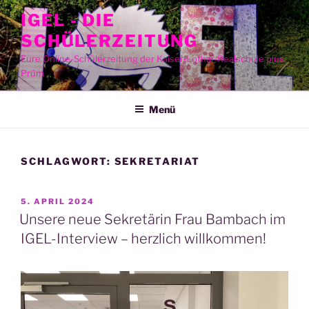
Zum
IGEL - DIE
Inhalt
SCHÜLERZEITUNG
springen
Eure Online-Schülerzeitung der Kaiser-Lothar-Realschule plus
Prüm
Menü
SCHLAGWORT:
SEKRETARIAT
VERÖFFENTLICHT
5. APRIL 2024
AM
Unsere neue Sekretärin Frau Bambach im
IGEL-Interview – herzlich willkommen!