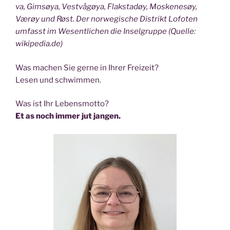
va, Gim­søya, Ves­t­vå­gøya, Flak­sta­døy, Mos­ken­esøy,
Værøy und Røst. Der nor­we­gi­sche Distrikt Lofo­ten
umfasst im Wesent­li­chen die Insel­grup­pe (Quel­le:
wikipedia.de)
Was machen Sie ger­ne in Ihrer Freizeit?
Lesen und schwimmen.
Was ist Ihr Lebensmotto?
Et as noch immer jut jangen.