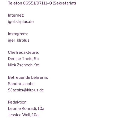
Tele­fon 06551/97111–0 (Sekre­ta­ri­at)
Inter­net:
igel.klrplus.de
Insta­gram:
igel_klrplus
Chef­re­dak­teu­re:
Deni­se Theis, 9c
Nick Zscho­ch, 9c
Betreu­en­de Lehrerin:
San­dra Jacobs
SJacobs@klrplus.de
Redak­ti­on:
Leo­nie Kon­ra­di, 10a
Jes­si­ca Wall, 10a