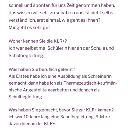
schnell und spon­tan für uns Zeit genom­men haben,
das wis­sen wir sehr zu schät­zen und ist nicht selbst­
ver­ständ­lich, erst ein­mal, wie geht es Ihnen?
Mir geht es sehr gut
Woher ken­nen Sie die KLR+?
Ich war selbst mal Schü­le­rin hier an der Schu­le und
Schulbegleitung.
Was haben Sie beruf­lich gelernt?
Als Ers­tes habe ich eine Aus­bil­dung als Schrei­ne­rin
gemacht, dann habe ich als Phar­ma­zeu­tisch-kauf­män­
ni­sche Ange­stell­te gear­bei­tet und danach als
Schulbegleitung.
Was haben Sie gemacht, bevor Sie zur KLR+ kamen?
Ich war 10 Jah­re lang eine Schul­be­glei­tung, 6 Jah­re
davon hier an der KLR+.