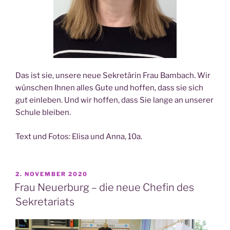
Das ist sie, unse­re neue Sekre­tä­rin Frau Bam­bach. Wir
wün­schen Ihnen alles Gute und hof­fen, dass sie sich
gut ein­le­ben. Und wir hof­fen, dass Sie lan­ge an unse­rer
Schu­le bleiben.
Text und Fotos: Eli­sa und Anna, 10a.
VERÖFFENTLICHT
2. NOVEMBER 2020
AM
Frau Neuerburg – die neue Chefin des
Sekretariats