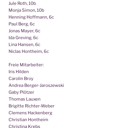
Jule Roth, 10b
Mon­ja Simon, 10b
Hen­ning Hoff­mann, 6c
Paul Berg, 6c
Jonas May­er, 6c
Ida Gre­ving, 6c
Lina Han­sen, 6c
Nic­las Hont­heim, 6c
Freie Mit­ar­bei­ter:
Iris Hilden
Caro­lin Broy
Andrea Berger-Jaroszewski
Gaby Plötzer
Tho­mas Lauxen
Bri­git­te Richter-Weber
Cle­mens Hackenberg
Chris­ti­an Hontheim
Chris­ti­na Krebs