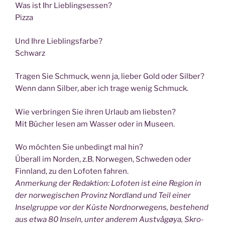
Was ist Ihr Lieblingsessen?
Pizza
Und Ihre Lieblingsfarbe?
Schwarz
Tra­gen Sie Schmuck, wenn ja, lie­ber Gold oder Silber?
Wenn dann Sil­ber, aber ich tra­ge wenig Schmuck.
Wie ver­brin­gen Sie ihren Urlaub am liebsten?
Mit Bücher lesen am Was­ser oder in Museen.
Wo möch­ten Sie unbe­dingt mal hin?
Über­all im Nor­den, z.B. Nor­we­gen, Schwe­den oder
Finn­land, zu den Lofo­ten fahren.
Anmer­kung der Redak­ti­on: Lofo­ten ist eine Regi­on in
der nor­we­gi­schen Pro­vinz Nord­land und Teil einer
Insel­grup­pe vor der Küs­te Nord­nor­we­gens, bestehend
aus etwa 80 Inseln, unter ande­rem Aus­t­vå­gøya, Skro­