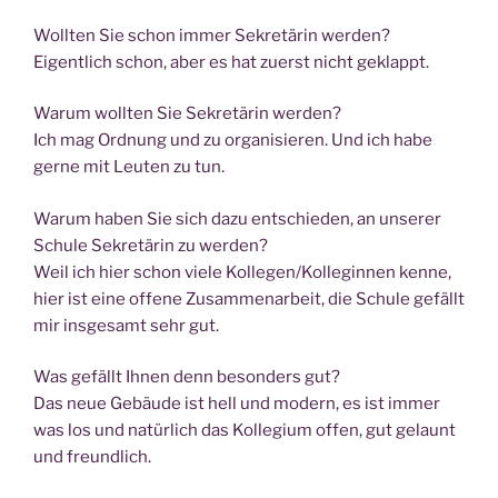
Woll­ten Sie schon immer Sekre­tä­rin werden?
Eigent­lich schon, aber es hat zuerst nicht geklappt.
War­um woll­ten Sie Sekre­tä­rin werden?
Ich mag Ord­nung und zu orga­ni­sie­ren. Und ich habe
ger­ne mit Leu­ten zu tun.
War­um haben Sie sich dazu ent­schie­den, an unse­rer
Schu­le Sekre­tä­rin zu werden?
Weil ich hier schon vie­le Kollegen/Kolleginnen ken­ne,
hier ist eine offe­ne Zusam­men­ar­beit, die Schu­le gefällt
mir ins­ge­samt sehr gut.
Was gefällt Ihnen denn beson­ders gut?
Das neue Gebäu­de ist hell und modern, es ist immer
was los und natür­lich das Kol­le­gi­um offen, gut gelaunt
und freundlich.