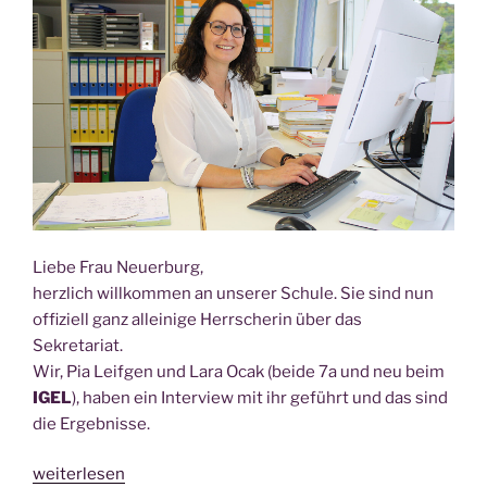
Lie­be Frau Neuerburg,
herz­lich will­kom­men an unse­rer Schu­le. Sie sind nun
offi­zi­ell ganz allei­ni­ge Herr­sche­rin über das
Sekretariat.
Wir, Pia Leif­gen und Lara Ocak (bei­de 7a und neu beim
IGEL
), haben ein Inter­view mit ihr geführt und das sind
die Ergeb­nis­se.
„Frau
weiterlesen