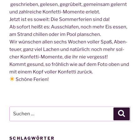
geschrie­ben, gele­sen, gegrü­belt, gemein­sam gelernt
und zahl­rei­che Kon­fet­ti-Momen­te erlebt.
Jetzt ist es soweit: Die Som­mer­fe­ri­en sind da!
Ab sofort heißt es: Aus­schla­fen, noch mehr Eis essen,
am Strand chil­len oder im Pool planschen.
Wir wün­schen allen sechs Wochen vol­ler Spaß, Aben­
teu­er, ganz viel Lachen und natür­lich: noch mehr sol­
cher Kon­fet­ti-Momen­te, die ihr nie vergesst!
Kommt gesund, so fröh­lich wie auf dem Foto oben und
mit einem Kopf vol­ler Kon­fet­ti zurück.
Schö­ne Feri­en!
Suche
Suche
nach:
SCHLAGWÖRTER