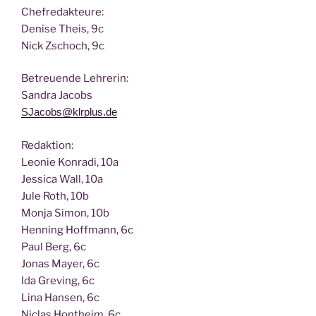
Chef­re­dak­teu­re:
Deni­se Theis, 9c
Nick Zscho­ch, 9c
Betreu­en­de Lehrerin:
San­dra Jacobs
SJacobs@klrplus.de
Redak­ti­on:
Leo­nie Kon­ra­di, 10a
Jes­si­ca Wall, 10a
Jule Roth, 10b
Mon­ja Simon, 10b
Hen­ning Hoff­mann, 6c
Paul Berg, 6c
Jonas May­er, 6c
Ida Gre­ving, 6c
Lina Han­sen, 6c
Nic­las Hont­heim, 6c