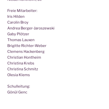
Freie Mit­ar­bei­ter:
Iris Hilden
Caro­lin Broy
Andrea Berger-Jaroszewski
Gaby Plötzer
Tho­mas Lauxen
Bri­git­te Richter-Weber
Cle­mens Hackenberg
Chris­ti­an Hontheim
Chris­ti­na Krebs
Chris­ti­na Schmitz
Ole­sia Klems
Schul­lei­tung:
Gönül Genc