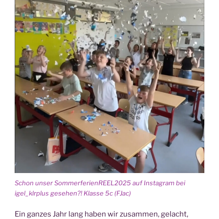
Schon unser SommerferienREEL2025 auf Insta­gram bei
igel_klrplus gese­hen?! Klas­se 5c (FJac)
Ein gan­zes Jahr lang haben wir zusam­men, gelacht,