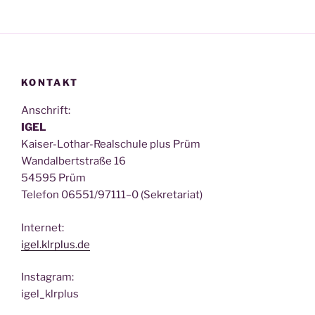
KONTAKT
Anschrift:
IGEL
Kai­ser-Lothar-Real­schu­le plus Prüm
Wan­dal­bert­stra­ße 16
54595 Prüm
Tele­fon 06551/97111–0 (Sekre­ta­ri­at)
Inter­net:
igel.klrplus.de
Insta­gram:
igel_klrplus