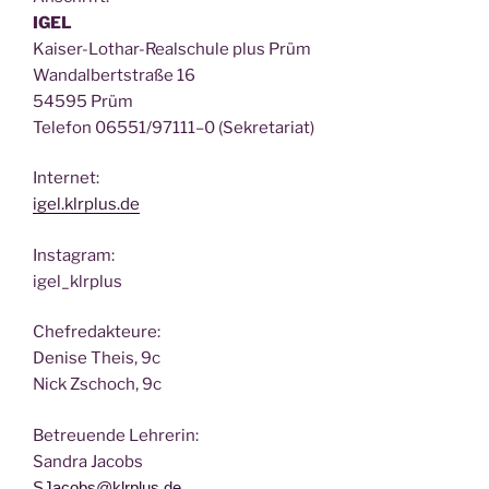
IGEL
Kai­ser-Lothar-Real­schu­le plus Prüm
Wan­dal­bert­stra­ße 16
54595 Prüm
Tele­fon 06551/97111–0 (Sekre­ta­ri­at)
Inter­net:
igel.klrplus.de
Insta­gram:
igel_klrplus
Chef­re­dak­teu­re:
Deni­se Theis, 9c
Nick Zscho­ch, 9c
Betreu­en­de Lehrerin:
San­dra Jacobs
SJacobs@klrplus.de