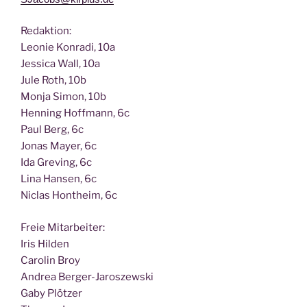
Redak­ti­on:
Leo­nie Kon­ra­di, 10a
Jes­si­ca Wall, 10a
Jule Roth, 10b
Mon­ja Simon, 10b
Hen­ning Hoff­mann, 6c
Paul Berg, 6c
Jonas May­er, 6c
Ida Gre­ving, 6c
Lina Han­sen, 6c
Nic­las Hont­heim, 6c
Freie Mit­ar­bei­ter:
Iris Hilden
Caro­lin Broy
Andrea Berger-Jaroszewski
Gaby Plötzer