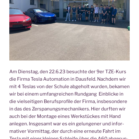
Am Diens­tag, den 22.6.23 besuch­te der 9er TZE-Kurs
die Fir­ma Tes­la Auto­ma­ti­on in Daus­feld. Nach­dem wir
mit 4 Tes­las von der Schu­le abge­holt wur­den, beka­men
wir bei einem umfang­rei­chen Rund­gang Ein­bli­cke in
die viel­sei­ti­gen Berufs­pro­fi­le der Fir­ma, ins­be­son­de­re
in das des Zer­spa­nungs­me­cha­ni­kers. Hier durf­ten wir
auch bei der Mon­ta­ge eines Werk­stü­ckes mit Hand
anle­gen. Ins­ge­samt war es ein gelun­ge­ner und infor­
ma­ti­ver Vor­mit­tag, der durch eine erneu­te Fahrt im
Tes­la mit einer klei­nen Schlei­fe über die A60 abge­run­