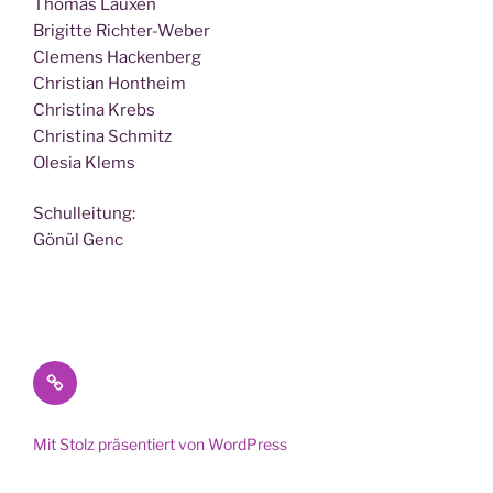
Tho­mas Lauxen
Bri­git­te Richter-Weber
Cle­mens Hackenberg
Chris­ti­an Hontheim
Chris­ti­na Krebs
Chris­ti­na Schmitz
Ole­sia Klems
Schul­lei­tung:
Gönül Genc
Datenschutz
Mit Stolz präsentiert von WordPress