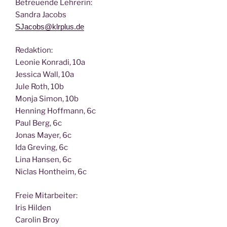
Betreu­en­de Lehrerin:
San­dra Jacobs
SJacobs@klrplus.de
Redak­ti­on:
Leo­nie Kon­ra­di, 10a
Jes­si­ca Wall, 10a
Jule Roth, 10b
Mon­ja Simon, 10b
Hen­ning Hoff­mann, 6c
Paul Berg, 6c
Jonas May­er, 6c
Ida Gre­ving, 6c
Lina Han­sen, 6c
Nic­las Hont­heim, 6c
Freie Mit­ar­bei­ter:
Iris Hilden
Caro­lin Broy