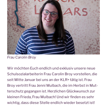
Frau Caro­lin Broy
Wir möch­ten Euch end­lich und exklu­siv unse­re neue
Schul­so­zi­al­ar­bei­te­rin Frau Caro­lin Broy vor­stel­len, die
seit Mit­te Janu­ar bei uns an der KLR+ tätig ist. Frau
Broy ver­tritt Frau Jen­ni Mul­bach, die im Herbst in Mut­
ter­schutz gegan­gen ist. Herz­li­chen Glück­wunsch zur
klei­nen Frie­da, Frau Mul­bach! Und wir fin­den es sehr
wich­tig, dass die­se Stel­le end­lich wie­der besetzt ist!