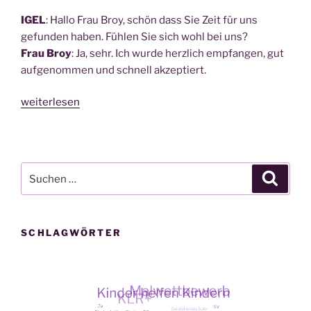
IGEL
: Hal­lo Frau Broy, schön dass Sie Zeit für uns
gefun­den haben. Füh­len Sie sich wohl bei uns?
Frau Broy
: Ja, sehr. Ich wur­de herz­lich emp­fan­gen, gut
auf­ge­nom­men und schnell akzep­tiert.
„Caro­
weiterlesen
lin
Broy
–
unse­
Suche
Suche
re
nach:
„Neue”
für
SCHLAGWÖRTER
Sozia­
les“