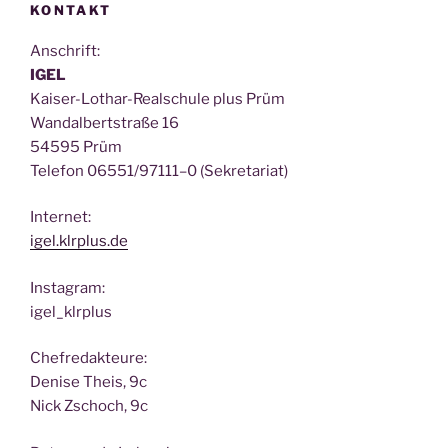
KONTAKT
Anschrift:
IGEL
Kai­ser-Lothar-Real­schu­le plus Prüm
Wan­dal­bert­stra­ße 16
54595 Prüm
Tele­fon 06551/97111–0 (Sekre­ta­ri­at)
Inter­net:
igel.klrplus.de
Insta­gram:
igel_klrplus
Chef­re­dak­teu­re:
Deni­se Theis, 9c
Nick Zscho­ch, 9c