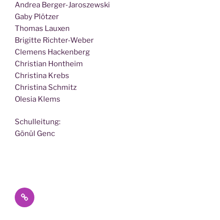
Andrea Berger-Jaroszewski
Gaby Plötzer
Tho­mas Lauxen
Bri­git­te Richter-Weber
Cle­mens Hackenberg
Chris­ti­an Hontheim
Chris­ti­na Krebs
Chris­ti­na Schmitz
Ole­sia Klems
Schul­lei­tung:
Gönül Genc
Datenschutz