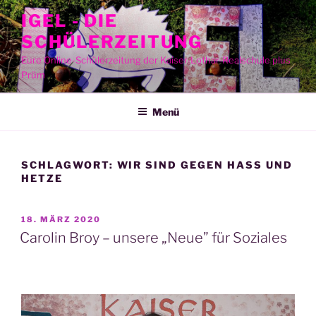
Zum
IGEL - DIE
Inhalt
SCHÜLERZEITUNG
springen
Eure Online-Schülerzeitung der Kaiser-Lothar-Realschule plus
Prüm
Menü
SCHLAGWORT:
WIR SIND GEGEN HASS UND
HETZE
VERÖFFENTLICHT
18. MÄRZ 2020
AM
Carolin Broy – unsere „Neue” für Soziales