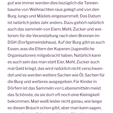
gut wie immer wer­den dies bezüg­lich die Tan­nen­
bau­me von Weih­nach­ten raus gelegt und von den
Burg Jungs und Mädels ein­ge­sam­melt. Das Datum
ist natür­lich jedes Jahr anders. Dazu gehört natür­lich
auch das sam­meln von Eiern, Mehl, Zucker und wei­
te­rem für die Ver­an­stal­tung nach dem Bren­nen im
DGH (Dorf­ge­mein­de­haus). Auf der Burg gibt es auch
Essen, was die Eltern der Kupe­ren (Jugend­li­che
Orga­ni­sa­to­ren) mit­ge­bracht haben. Natür­lich kann
es auch sein das man statt Eier, Mehl, Zucker auch
mal Geld kriegt, das wird natür­lich nicht ver­schwen­
det und es wer­den wei­te­re Sachen wie Öl, Sachen für
die Burg und wei­te­res aus­ge­ge­ben. Für Kin­der in
Dör­fern ist das Sam­meln von Lebens­mit­teln meist
das Schöns­te, da sie dort oft noch eine Klei­nig­keit
bekom­men. Man weiß lei­der nicht genau, wie lan­ge
es die­sen Brauch schon gibt, aber man kann sagen,