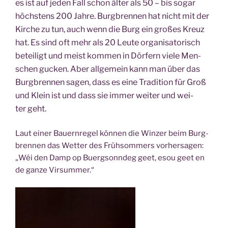
es ist auf jeden Fall schon älter als 50 – bis sogar
höchs­tens 200 Jah­re. Burg­bren­nen hat nicht mit der
Kir­che zu tun, auch wenn die Burg ein gro­ßes Kreuz
hat. Es sind oft mehr als 20 Leu­te orga­ni­sa­to­risch
betei­ligt und meist kom­men in Dör­fern vie­le Men­
schen gucken. Aber all­ge­mein kann man über das
Burg­bren­nen sagen, dass es eine Tra­di­ti­on für Groß
und Klein ist und dass sie immer wei­ter und wei­
ter geht.
Laut einer Bau­ern­re­gel kön­nen die Win­zer beim Burg­
bren­nen das Wet­ter des Früh­som­mers vor­her­sa­gen:
„Wéi den Damp op Buerg­sonn­deg geet, esou geet en
de gan­ze Virsummer.“