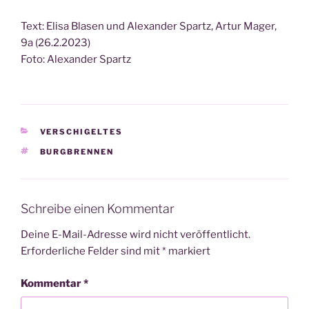
Text: Eli­sa Bla­sen und Alex­an­der Spartz, Artur Mager,
9a (26.2.2023)
Foto: Alex­an­der Spartz
KATEGORIEN
VERSCHIGELTES
SCHLAGWÖRTER
BURGBRENNEN
Schreibe einen Kommentar
Deine E-Mail-Adresse wird nicht veröffentlicht.
Erforderliche Felder sind mit
*
markiert
Kommentar
*