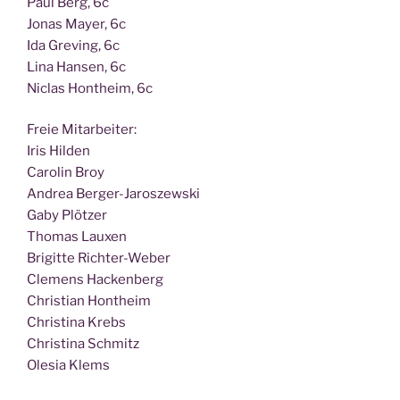
Paul Berg, 6c
Jonas May­er, 6c
Ida Gre­ving, 6c
Lina Han­sen, 6c
Nic­las Hont­heim, 6c
Freie Mit­ar­bei­ter:
Iris Hilden
Caro­lin Broy
Andrea Berger-Jaroszewski
Gaby Plötzer
Tho­mas Lauxen
Bri­git­te Richter-Weber
Cle­mens Hackenberg
Chris­ti­an Hontheim
Chris­ti­na Krebs
Chris­ti­na Schmitz
Ole­sia Klems