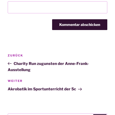
Beitragsnavigation
Vorheriger
ZURÜCK
Beitrag
Charity Run zugunsten der Anne-Frank-
Ausstellung
Nächster
WEITER
Beitrag
Akrobatik im Sportunterricht der 5c