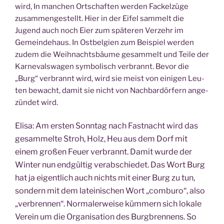
wird, In man­chen Ort­schaf­ten wer­den Fackel­zü­ge
zusam­men­ge­stellt. Hier in der Eifel sam­melt die
Jugend auch noch Eier zum spä­te­ren Ver­zehr im
Gemein­de­haus. In Ost­bel­gi­en zum Bei­spiel wer­den
zudem die Weih­nachts­bäu­me gesam­melt und Tei­le der
Kar­ne­vals­wa­gen sym­bo­lisch ver­brannt. Bevor die
„Burg“ ver­brannt wird, wird sie meist von eini­gen Leu­
ten bewacht, damit sie nicht von Nach­bar­dör­fern ange­
zün­det wird.
Eli­sa: Am ers­ten Sonn­tag nach Fast­nacht wird das
gesam­mel­te Stroh, Holz, Heu aus dem Dorf mit
einem gro­ßen Feu­er ver­brannt. Damit wur­de der
Win­ter nun end­gül­tig ver­ab­schie­det. Das Wort Burg
hat ja eigent­lich auch nichts mit einer Burg zu tun,
son­dern mit dem latei­ni­schen Wort „com­bu­ro“, also
„ver­bren­nen“. Nor­ma­ler­wei­se küm­mern sich loka­le
Ve
rein um die Orga­ni­sa­ti­on des Burg­bren­nens. So