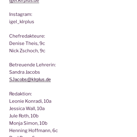
igel.klrplus.de
Insta­gram:
igel_klrplus
Chef­re­dak­teu­re:
Deni­se Theis, 9c
Nick Zscho­ch, 9c
Betreu­en­de Lehrerin:
San­dra Jacobs
SJacobs@klrplus.de
Redak­ti­on:
Leo­nie Kon­ra­di, 10a
Jes­si­ca Wall, 10a
Jule Roth, 10b
Mon­ja Simon, 10b
Hen­ning Hoff­mann, 6c