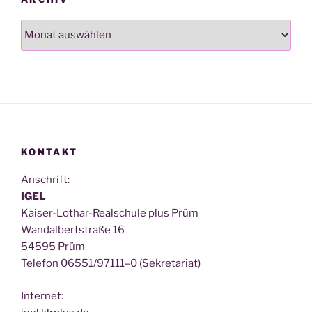
Archiv
KONTAKT
Anschrift:
IGEL
Kai­ser-Lothar-Real­schu­le plus Prüm
Wan­dal­bert­stra­ße 16
54595 Prüm
Tele­fon 06551/97111–0 (Sekre­ta­ri­at)
Inter­net: