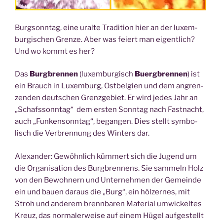
Burg­sonn­tag, eine uralte Tra­di­ti­on hier an der luxem­
bur­gi­schen Gren­ze. Aber was fei­ert man eigent­lich?
Und wo kommt es her?
Das
Burg­bren­nen
(luxem­bur­gisch
Buerg­bren­nen
) ist
ein Brauch in Luxem­burg, Ost­bel­gi­en und dem angren­
zen­den deut­schen Grenz­ge­biet. Er wird jedes Jahr an
„Schafs­sonn­tag“ dem ers­ten Sonn­tag nach Fast­nacht,
auch „Fun­ken­sonn­tag“, began­gen. Dies stellt sym­bo­
lisch die Ver­bren­nung des Win­ters dar.
Alex­an­der: Gewöhn­lich küm­mert sich die Jugend um
die Orga­ni­sa­ti­on des Burg­bren­nens. Sie sam­meln Holz
von den Bewoh­nern und Unter­neh­men der Gemein­de
ein und bau­en dar­aus die „Burg“, ein höl­zer­nes, mit
Stroh und ande­rem brenn­ba­ren Mate­ri­al umwi­ckel­tes
Kreuz, das nor­ma­ler­wei­se auf einem Hügel auf­ge­stellt