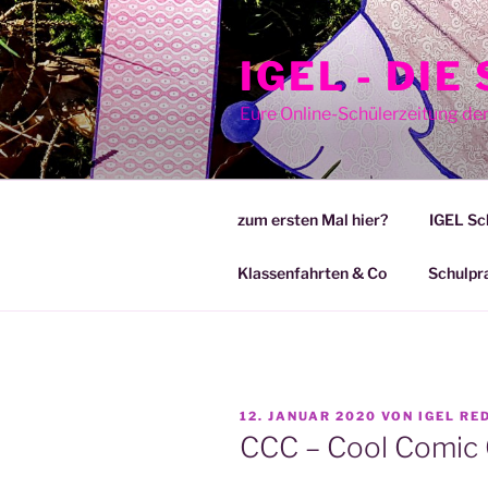
Zum
Inhalt
IGEL - DI
springen
Eure Online-Schülerzeitung de
zum ersten Mal hier?
IGEL Sc
Klassenfahrten & Co
Schulpr
VERÖFFENTLICHT
12. JANUAR 2020
VON
IGEL RE
AM
CCC – Cool Comic 