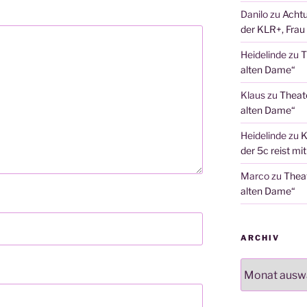
Danilo
zu
Achtu
der KLR+, Frau 
Heidelinde
zu
T
alten Dame“
Klaus
zu
Theat
alten Dame“
Heidelinde
zu
K
der 5c reist mi
Marco
zu
Thea
alten Dame“
ARCHIV
Archiv