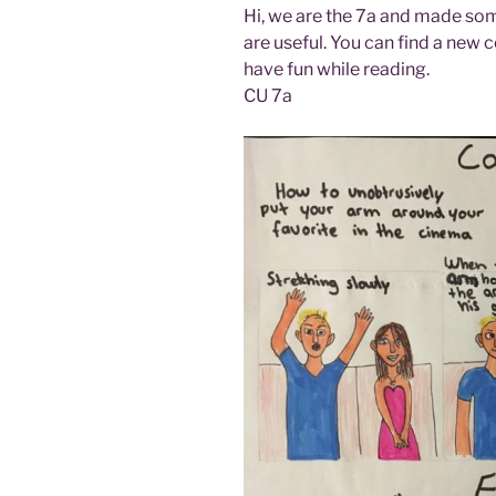
Hi, we are the 7a and made som
are useful. You can find a new
have fun while rea­ding.
CU 7a