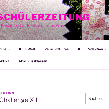
E SCHÜLERZEITUNG
r Kaiser-Lothar-Realschule plus Prüm
hule
IGEL Welt
VerschIGELtes
IGEL Redaktion
aktika
Abschlussklassen
DAKTION
Suche
Challenge XII
nach: