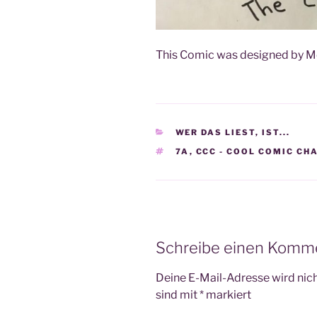
This Comic was desi­gned by Me
KATEGORIEN
WER DAS LIEST, IST...
SCHLAGWÖRTER
7A
,
CCC - COOL COMIC CH
Schreibe einen Komm
Deine E-Mail-Adresse wird nicht
sind mit
*
markiert