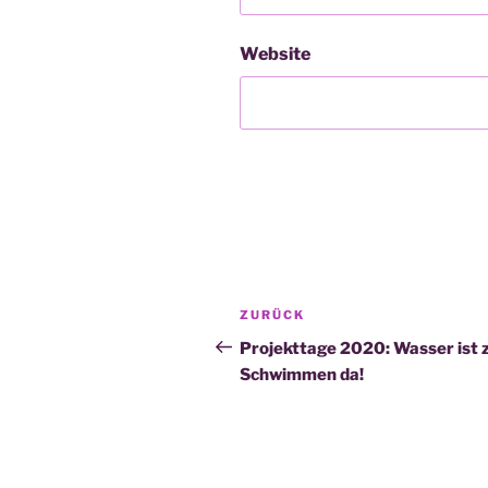
Website
Beitragsnavigation
Vorheriger
ZURÜCK
Beitrag
Projekttage 2020: Wasser ist
Schwimmen da!