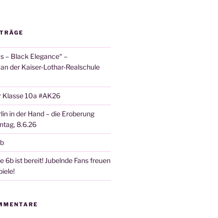
ITRÄGE
 – Black Elegance“ –
 an der Kaiser-Lothar-Realschule
r Klasse 10a #AK26
lin in der Hand – die Eroberung
tag, 8.6.26
6b
 6b ist bereit! Jubelnde Fans freuen
iele!
MMENTARE