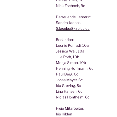
Nick Zscho­ch, 9c
Betreu­en­de Lehrerin:
San­dra Jacobs
SJacobs@klrplus.de
Redak­ti­on:
Leo­nie Kon­ra­di, 10a
Jes­si­ca Wall, 10a
Jule Roth, 10b
Mon­ja Simon, 10b
Hen­ning Hoff­mann, 6c
Paul Berg, 6c
Jonas May­er, 6c
Ida Gre­ving, 6c
Lina Han­sen, 6c
Nic­las Hont­heim, 6c
Freie Mit­ar­bei­ter:
Iris Hilden