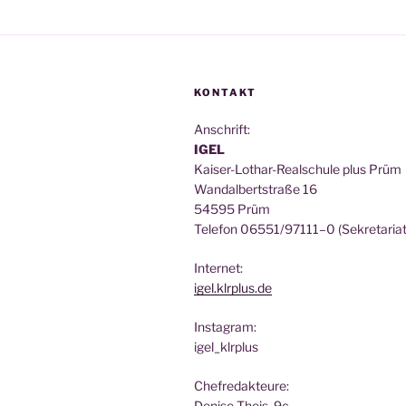
KONTAKT
Anschrift:
IGEL
Kai­ser-Lothar-Real­schu­le plus Prüm
Wan­dal­bert­stra­ße 16
54595 Prüm
Tele­fon 06551/97111–0 (Sekre­ta­ri­at
Inter­net:
igel.klrplus.de
Insta­gram:
igel_klrplus
Chef­re­dak­teu­re:
Deni­se Theis, 9c