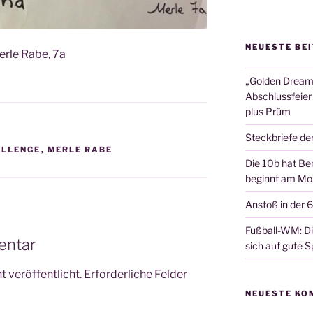
NEUESTE BE
r­le Rabe, 7a
„Golden Dreams
Abschlussfeier
plus Prüm
Steckbriefe de
ALLENGE
,
MERLE RABE
Die 10b hat Ber
beginnt am Mon
Anstoß in der 
Fußball-WM: Die
entar
sich auf gute Sp
 veröffentlicht.
Erforderliche Felder
NEUESTE KO