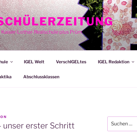
E SCHÜLERZEITUNG
r Kaiser-Lothar-Realschule plus Prüm
hule
IGEL Welt
VerschIGELtes
IGEL Redaktion
aktika
Abschlussklassen
ION
Suche
 unser erster Schritt
nach: