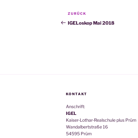
Beitragsnavigation
Vorheriger
ZURÜCK
Beitrag
IGELoskop Mai 2018
KONTAKT
Anschrift:
IGEL
Kai­ser-Lothar-Real­schu­le plus Prüm
Wan­dal­bert­stra­ße 16
54595 Prüm