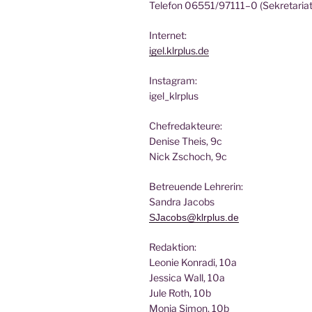
Tele­fon 06551/97111–0 (Sekre­ta­ri­at
Inter­net:
igel.klrplus.de
Insta­gram:
igel_klrplus
Chef­re­dak­teu­re:
Deni­se Theis, 9c
Nick Zscho­ch, 9c
Betreu­en­de Lehrerin:
San­dra Jacobs
SJacobs@klrplus.de
Redak­ti­on:
Leo­nie Kon­ra­di, 10a
Jes­si­ca Wall, 10a
Jule Roth, 10b
Mon­ja Simon, 10b