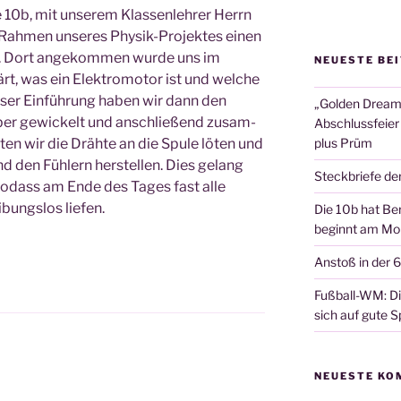
 10b, mit unse­rem Klas­sen­leh­rer Herrn
ah­men unse­res Phy­sik-Pro­jek­tes einen
en. Dort ange­kom­men wur­de uns im
NEUESTE BE
rt, was ein Elek­tro­mo­tor ist und wel­che
ie­ser Ein­füh­rung haben wir dann den
„Golden Dreams
l­ber gewi­ckelt und anschlie­ßend zusam­
Abschlussfeier
ten wir die Dräh­te an die Spu­le löten und
plus Prüm
d den Füh­lern her­stel­len. Dies gelang
Steckbriefe de
 sodass am Ende des Tages fast alle
bungs­los liefen.
Die 10b hat Ber
beginnt am Mon
Anstoß in der 
Fußball-WM: Die
sich auf gute Sp
NEUESTE KO