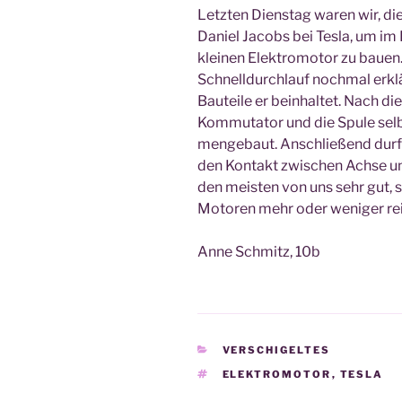
Letz­ten Diens­tag waren wir, die
Dani­el Jacobs bei Tes­la,
um im R
klei­nen Elek­tro­mo­tor zu bau­
Schnell­durch­lauf noch­mal erklä
Bau­tei­le er beinhal­tet. Nach d
Kom­mu­ta­tor und die Spu­le se
men­ge­baut. Anschlie­ßend durf­
den Kon­takt zwi­schen Ach­se un
den meis­ten von uns sehr gut,
Moto­ren mehr oder weni­ger rei­
Anne Schmitz, 10b
KATEGORIEN
VERSCHIGELTES
SCHLAGWÖRTER
ELEKTROMOTOR
,
TESLA