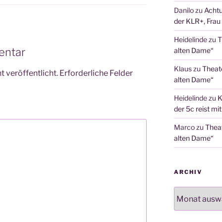
Danilo
zu
Achtu
der KLR+, Frau 
Heidelinde
zu
T
entar
alten Dame“
Klaus
zu
Theat
 veröffentlicht.
Erforderliche Felder
alten Dame“
Heidelinde
zu
K
der 5c reist mi
Marco
zu
Thea
alten Dame“
ARCHIV
Archiv