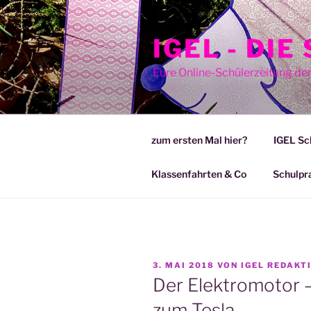
Zum
Inhalt
IGEL - DI
springen
Eure Online-Schülerzeitung de
zum ersten Mal hier?
IGEL Sc
Klassenfahrten & Co
Schulpr
VERÖFFENTLICHT
3. MAI 2018
VON
IGEL REDAKT
AM
Der Elektromotor –
zum Tesla