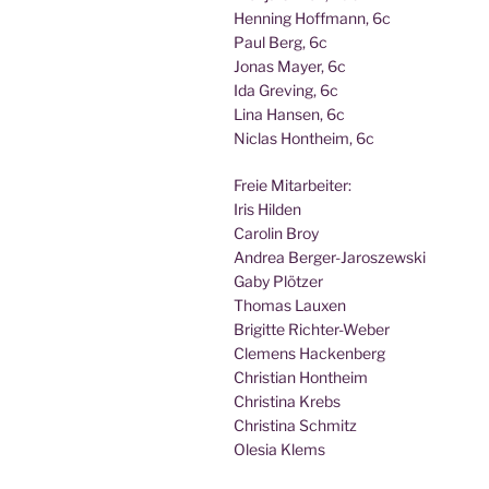
Hen­ning Hoff­mann, 6c
Paul Berg, 6c
Jonas May­er, 6c
Ida Gre­ving, 6c
Lina Han­sen, 6c
Nic­las Hont­heim, 6c
Freie Mit­ar­bei­ter:
Iris Hilden
Caro­lin Broy
Andrea Berger-Jaroszewski
Gaby Plötzer
Tho­mas Lauxen
Bri­git­te Richter-Weber
Cle­mens Hackenberg
Chris­ti­an Hontheim
Chris­ti­na Krebs
Chris­ti­na Schmitz
Ole­sia Klems