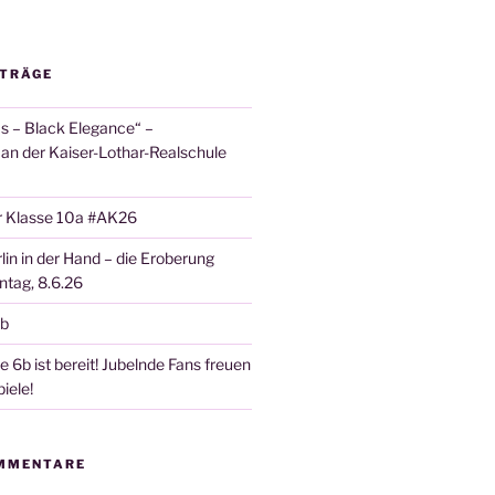
ITRÄGE
 – Black Elegance“ –
 an der Kaiser-Lothar-Realschule
r Klasse 10a #AK26
lin in der Hand – die Eroberung
tag, 8.6.26
6b
 6b ist bereit! Jubelnde Fans freuen
iele!
MMENTARE