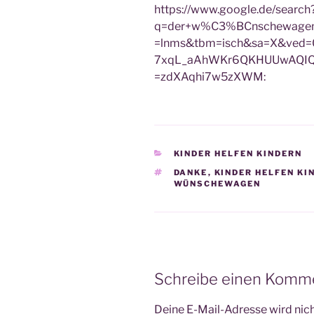
https://www.google.de/search
q=der+w%C3%BCnschewagen+l
=lnms&tbm=isch&sa=X&ved=
7xqL_aAhWKr6QKHUUwAQIQ_
=zdXAqhi7w5zXWM:
KATEGORIEN
KINDER HELFEN KINDERN
SCHLAGWÖRTER
DANKE
,
KINDER HELFEN KI
WÜNSCHEWAGEN
Schreibe einen Komm
Deine E-Mail-Adresse wird nicht