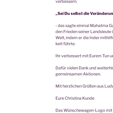
verbessern.
„Sei Du selbst die Ver­än­de­ru
- das sag­te ein­mal Mahat­ma G
den Frie­den sei­ner Lands­leu­te i
Welt, indem er die Inder mit­hil­f
keit führte.
Ihr ver­bes­sert mit Eurem Tun u
Dafür vie­len Dank und wei­ter­hi
gemein­sa­men Aktionen.
Mit herz­li­chen Grü­ßen aus Lu
Eure Chris­ti­na Kunde
Das Wün­sche­wa­gen-Logo mit 