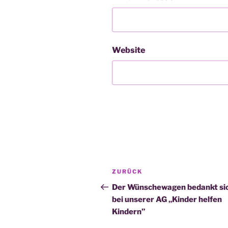
Website
Beitragsnavigation
Vorheriger
ZURÜCK
Beitrag
Der Wünschewagen bedankt si
bei unserer AG „Kinder helfen
Kindern”