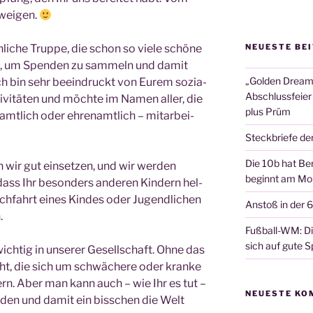
hweigen.
li­che Trup­pe, die schon so vie­le schö­ne
NEUESTE BE
hat, um Spen­den zu sam­meln und damit
„Golden Dreams
Ich bin sehr beein­druckt von Eurem sozia­
Abschlussfeier
vi­tä­ten und möch­te im Namen aller, die
plus Prüm
t­lich oder ehren­amt­lich – mit­ar­bei­
Steckbriefe de
Die 10b hat Ber
 wir gut ein­set­zen, und wir wer­den
beginnt am Mon
dass Ihr beson­ders ande­ren Kin­dern hel­
ch­fahrt eines Kin­des oder Jugend­li­chen
Anstoß in der 
.
Fußball-WM: Die
sich auf gute Sp
ich­tig in unse­rer Gesell­schaft. Ohne das
icht, die sich um schwä­che­re oder kran­ke
rn. Aber man kann auch – wie Ihr es tut –
NEUESTE KO
ün­den und damit ein biss­chen die Welt