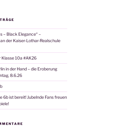
ITRÄGE
 – Black Elegance“ –
 an der Kaiser-Lothar-Realschule
r Klasse 10a #AK26
lin in der Hand – die Eroberung
tag, 8.6.26
6b
 6b ist bereit! Jubelnde Fans freuen
iele!
MMENTARE