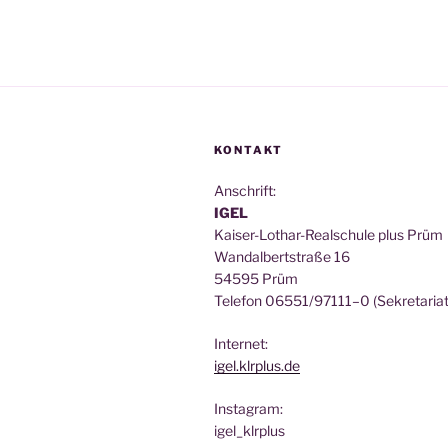
KONTAKT
Anschrift:
IGEL
Kai­ser-Lothar-Real­schu­le plus Prüm
Wan­dal­bert­stra­ße 16
54595 Prüm
Tele­fon 06551/97111–0 (Sekre­ta­ri­at
Inter­net:
igel.klrplus.de
Insta­gram:
igel_klrplus