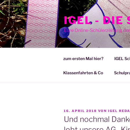
Zum
Inhalt
IGEL - DI
springen
Eure Online-Schülerzeitung de
zum ersten Mal hier?
IGEL Sc
Klassenfahrten & Co
Schulpr
VERÖFFENTLICHT
16. APRIL 2018
VON
IGEL RED
AM
Und nochmal Dank
lobt unsere AG „Ki