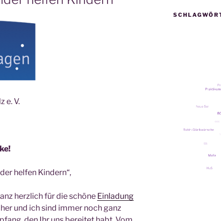
SCHLAGWÖR
 e. V.
ke!
­der hel­fen Kindern“,
nz herz­lich für die schö­ne
Ein­la­dung
­pher und ich sind immer noch ganz
­fang, den Ihr uns berei­tet habt. Vom