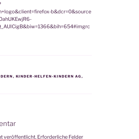
?
ogo&client=firefox‑b&dcr=0&source
0ahUKEwjR6-
AUICigB&biw=1366&bih=654#imgrc
NDERN
,
KINDER-HELFEN-KINDERN AG
,
entar
 veröffentlicht.
Erforderliche Felder