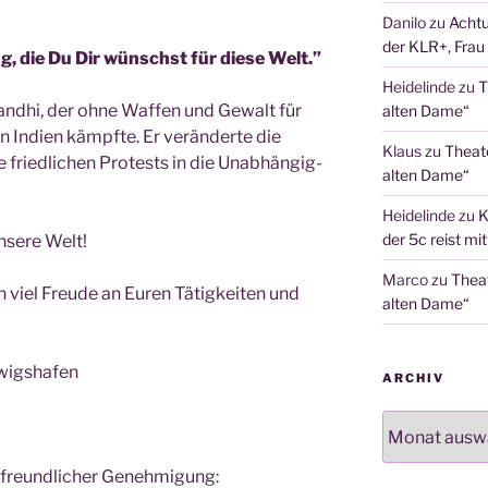
Danilo
zu
Achtu
der KLR+, Frau 
ng, die Du Dir wünschst für die­se Welt.”
Heidelinde
zu
T
an­dhi, der ohne Waf­fen und Gewalt für
alten Dame“
n Indi­en kämpf­te. Er ver­än­der­te die
Klaus
zu
Theat
e fried­li­chen Pro­tests in die Unab­hän­gig­
alten Dame“
Heidelinde
zu
K
der 5c reist mi
nse­re Welt!
Marco
zu
Thea
n viel Freu­de an Euren Tätig­kei­ten und
alten Dame“
dwigshafen
ARCHIV
Archiv
freund­li­cher Genehmigung: