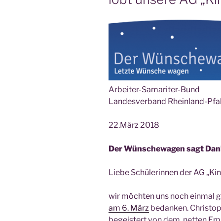
Arbeiter-Samariter-Bund
Lan­des­ver­band Rhein­land-Pfalz
22.März 2018
Der Wün­sche­wa­gen sagt Dan
Lie­be Schü­le­rin­nen der AG „Kin
wir möch­ten uns noch ein­mal ga
am 6. März
bedan­ken. Chris­to
begeis­tert von dem net­ten Emp