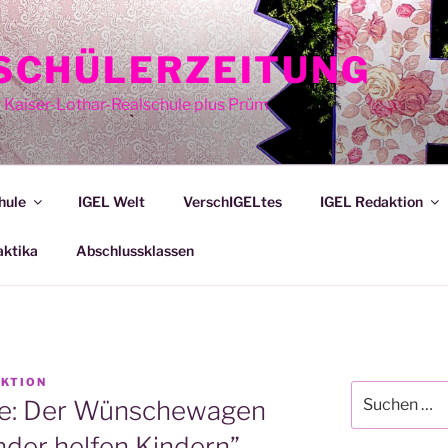
E SCHÜLERZEITUNG
r Kaiser-Lothar-Realschule plus Prüm
hule
IGEL Welt
VerschIGELtes
IGEL Redaktion
aktika
Abschlussklassen
AKTION
Suche
e: Der Wünschewagen
nach:
nder helfen Kindern”