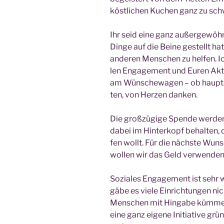
köst­li­chen Kuchen ganz zu sc
Ihr seid eine ganz außer­ge­wöhn­
Din­ge auf die Bei­ne gestellt 
ande­ren Men­schen zu hel­fen. 
len Enga­ge­ment und Euren Akti­
am Wün­sche­wa­gen – ob haupt­am
ten, von Her­zen danken.
Die groß­zü­gi­ge Spen­de wer­den
dabei im Hin­ter­kopf behal­ten, 
fen wollt. Für die nächs­te Wuns
wol­len wir das Geld verwenden
Sozia­les Enga­ge­ment ist sehr w
gäbe es vie­le Ein­rich­tun­gen n
Men­schen mit Hin­ga­be küm­me
eine ganz eige­ne Initia­ti­ve gr