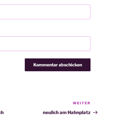
WEITER
Nächster
Beitrag
ch
neulich am Hahnplatz