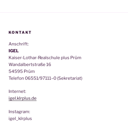
KONTAKT
Anschrift:
IGEL
Kai­ser-Lothar-Real­schu­le plus Prüm
Wan­dal­bert­stra­ße 16
54595 Prüm
Tele­fon 06551/97111–0 (Sekre­ta­ri­at)
Inter­net:
igel.klrplus.de
Insta­gram:
igel_klrplus