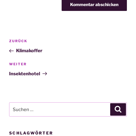
Beitragsnavigation
Vorheriger
ZURÜCK
Beitrag
Klimakoffer
Nächster
WEITER
Beitrag
Insektenhotel
Suche
Suche
nach:
SCHLAGWÖRTER