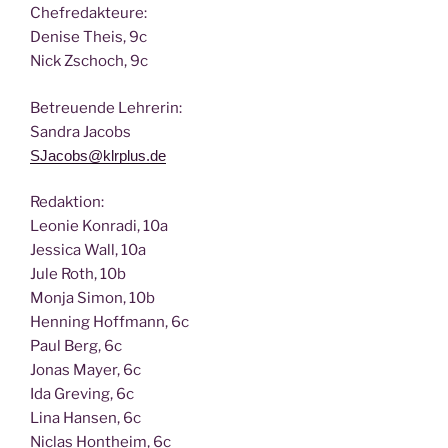
Chef­re­dak­teu­re:
Deni­se Theis, 9c
Nick Zscho­ch, 9c
Betreu­en­de Lehrerin:
San­dra Jacobs
SJacobs@klrplus.de
Redak­ti­on:
Leo­nie Kon­ra­di, 10a
Jes­si­ca Wall, 10a
Jule Roth, 10b
Mon­ja Simon, 10b
Hen­ning Hoff­mann, 6c
Paul Berg, 6c
Jonas May­er, 6c
Ida Gre­ving, 6c
Lina Han­sen, 6c
Nic­las Hont­heim, 6c