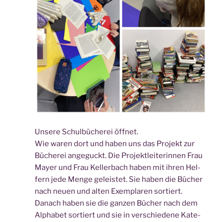
Unse­re Schul­bü­che­rei öffnet.
Wie waren dort und haben uns das Pro­jekt zur
Büche­rei ange­guckt. Die Pro­jekt­lei­te­rin­nen Frau
May­er und Frau Kel­ler­bach haben mit ihren Hel­
fern jede Men­ge geleis­tet. Sie haben die Bücher
nach neu­en und alten Exem­pla­ren sortiert.
Danach haben sie die gan­zen Bücher nach dem
Alpha­bet sor­tiert und sie in ver­schie­de­ne Kate­