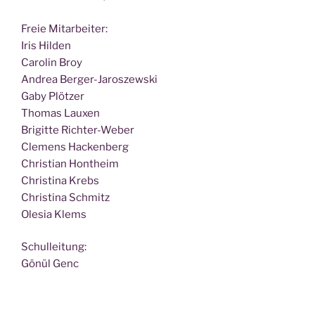
Freie Mit­ar­bei­ter:
Iris Hilden
Caro­lin Broy
Andrea Berger-Jaroszewski
Gaby Plötzer
Tho­mas Lauxen
Bri­git­te Richter-Weber
Cle­mens Hackenberg
Chris­ti­an Hontheim
Chris­ti­na Krebs
Chris­ti­na Schmitz
Ole­sia Klems
Schul­lei­tung:
Gönül Genc