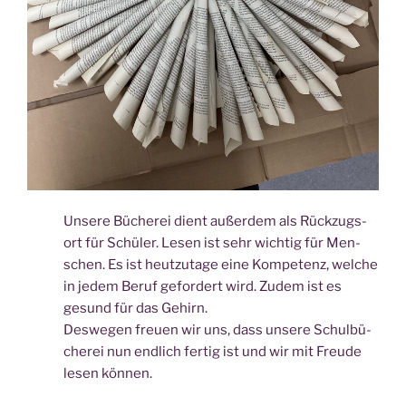
Unse­re Büche­rei dient außer­dem als Rück­zugs­
ort für Schü­ler. Lesen ist sehr wich­tig für Men­
schen. Es ist heut­zu­ta­ge eine Kom­pe­tenz, wel­che
in jedem Beruf gefor­dert wird. Zudem ist es
gesund für das Gehirn.
Des­we­gen freu­en wir uns, dass unse­re Schul­bü­
che­rei nun end­lich fer­tig ist und wir mit Freu­de
lesen können.