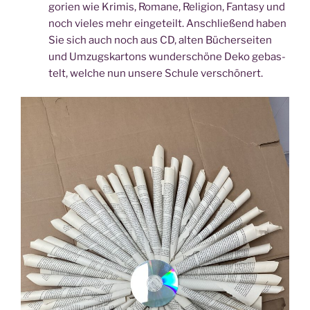
go­rien wie Kri­mis, Roma­ne, Reli­gi­on, Fan­ta­sy und
noch vie­les mehr ein­ge­teilt. Anschlie­ßend haben
Sie sich auch noch aus CD, alten Bücher­sei­ten
und Umzugs­kar­tons wun­der­schö­ne Deko gebas­
telt, wel­che nun unse­re Schu­le verschönert.