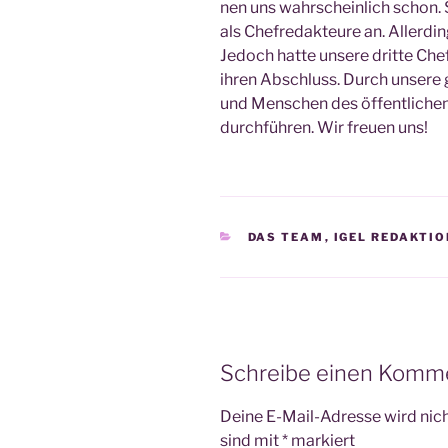
nen uns wahr­schein­lich schon. S
als Chef­re­dak­teu­re an. Aller­d
Jedoch hat­te unse­re drit­te Che
ihren Abschluss. Durch unse­re g
und Men­schen des öffent­li­che
durch­füh­ren. Wir freu­en uns!
KATEGORIEN
DAS TEAM
,
IGEL REDAKTIO
Schreibe einen Komm
Deine E-Mail-Adresse wird nicht
sind mit
*
markiert