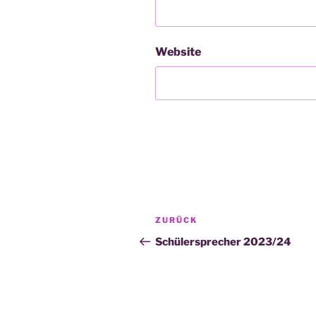
Website
Beitragsnavigation
Vorheriger
ZURÜCK
Beitrag
Schülersprecher 2023/24