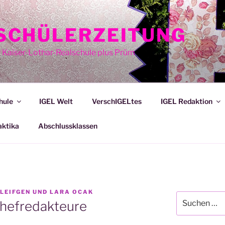
E SCHÜLERZEITUNG
r Kaiser-Lothar-Realschule plus Prüm
hule
IGEL Welt
VerschIGELtes
IGEL Redaktion
aktika
Abschlussklassen
 LEIFGEN UND LARA OCAK
Suche
Chefredakteure
nach: