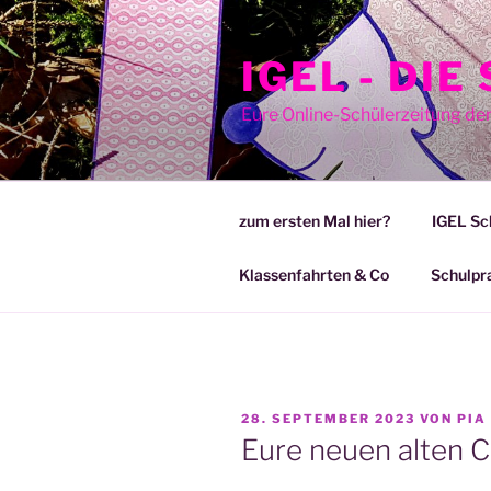
Zum
Inhalt
IGEL - DI
springen
Eure Online-Schülerzeitung de
zum ersten Mal hier?
IGEL Sc
Klassenfahrten & Co
Schulpr
VERÖFFENTLICHT
28. SEPTEMBER 2023
VON
PIA
AM
Eure neuen alten 