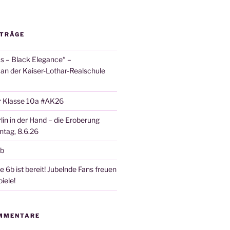
ITRÄGE
 – Black Elegance“ –
 an der Kaiser-Lothar-Realschule
r Klasse 10a #AK26
lin in der Hand – die Eroberung
tag, 8.6.26
6b
 6b ist bereit! Jubelnde Fans freuen
iele!
MMENTARE