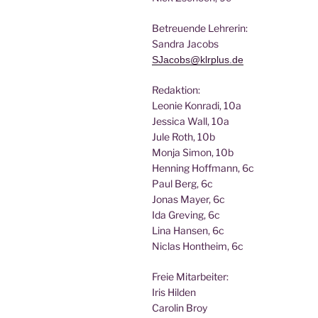
Betreu­en­de Lehrerin:
San­dra Jacobs
SJacobs@klrplus.de
Redak­ti­on:
Leo­nie Kon­ra­di, 10a
Jes­si­ca Wall, 10a
Jule Roth, 10b
Mon­ja Simon, 10b
Hen­ning Hoff­mann, 6c
Paul Berg, 6c
Jonas May­er, 6c
Ida Gre­ving, 6c
Lina Han­sen, 6c
Nic­las Hont­heim, 6c
Freie Mit­ar­bei­ter:
Iris Hilden
Caro­lin Broy