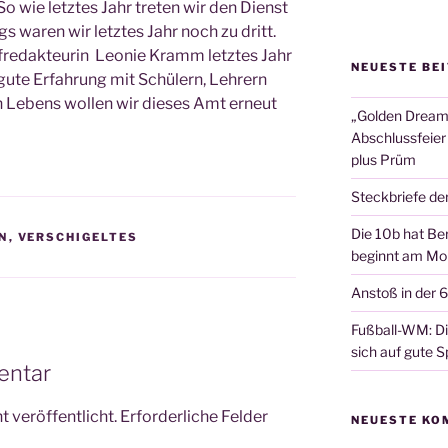
o wie letz­tes Jahr tre­ten wir den Dienst
ings waren wir letz­tes Jahr noch zu dritt.
f­re­dak­teu­rin Leo­nie Kramm letz­tes Jahr
NEUESTE BE
ute Erfah­rung mit Schü­lern, Leh­rern
n Lebens wol­len wir die­ses Amt erneut
„Golden Dreams
Abschlussfeier
plus Prüm
Steckbriefe de
Die 10b hat Ber
N
,
VERSCHIGELTES
beginnt am Mon
Anstoß in der 
Fußball-WM: Die
sich auf gute Sp
entar
 veröffentlicht.
Erforderliche Felder
NEUESTE KO