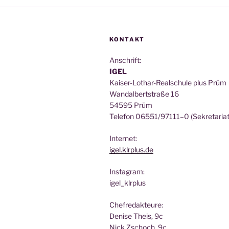
KONTAKT
Anschrift:
IGEL
Kai­ser-Lothar-Real­schu­le plus Prüm
Wan­dal­bert­stra­ße 16
54595 Prüm
Tele­fon 06551/97111–0 (Sekre­ta­ri­at
Inter­net:
igel.klrplus.de
Insta­gram:
igel_klrplus
Chef­re­dak­teu­re:
Deni­se Theis, 9c
Nick Zscho­ch, 9c