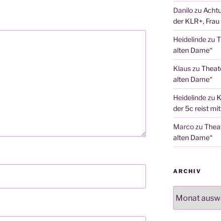
Danilo
zu
Achtu
der KLR+, Frau 
Heidelinde
zu
T
alten Dame“
Klaus
zu
Theat
alten Dame“
Heidelinde
zu
K
der 5c reist mi
Marco
zu
Thea
alten Dame“
ARCHIV
Archiv