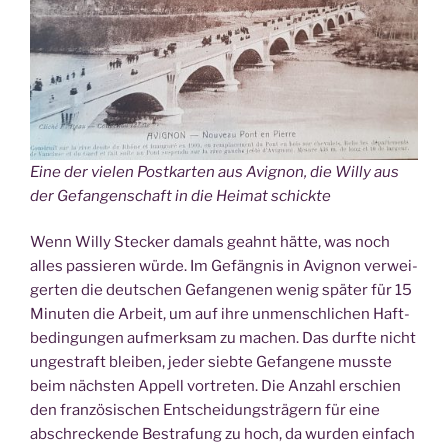
Eine der vie­len Post­kar­ten aus Avi­gnon, die Wil­ly aus
der Gefan­gen­schaft in die Hei­mat schickte
Wenn Wil­ly Ste­cker damals geahnt hät­te, was noch
alles pas­sie­ren wür­de. Im Gefäng­nis in Avi­gnon ver­wei­
ger­ten die deut­schen Gefan­ge­nen wenig spä­ter für 15
Minu­ten die Arbeit, um auf ihre unmensch­li­chen Haft­
be­din­gun­gen auf­merk­sam zu machen. Das durf­te nicht
unge­straft blei­ben, jeder sieb­te Gefan­ge­ne muss­te
beim nächs­ten Appell vor­tre­ten. Die Anzahl erschien
den fran­zö­si­schen Ent­schei­dungs­trä­gern für eine
abschre­cken­de Bestra­fung zu hoch, da wur­den ein­fach