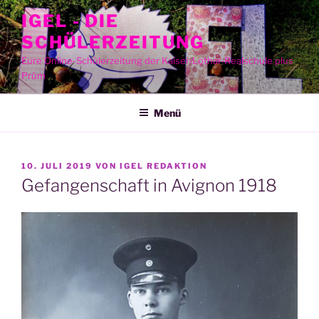
Zum
IGEL - DIE
Inhalt
SCHÜLERZEITUNG
springen
Eure Online-Schülerzeitung der Kaiser-Lothar-Realschule plus
Prüm
Menü
VERÖFFENTLICHT
10. JULI 2019
VON
IGEL REDAKTION
AM
Gefangenschaft in Avignon 1918