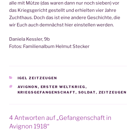
alle mit Müt­ze (das waren dann nur noch sie­ben) vor
das Kriegs­ge­richt gestellt und erhiel­ten vier Jah­re
Zucht­haus. Doch das ist eine ande­re Geschich­te, die
wir Euch auch dem­nächst hier ein­stel­len werden.
Danie­la Kess­ler, 9b
Fotos: Fami­li­en­al­bum Hel­mut Stecker
KATEGORIEN
IGEL ZEITZEUGEN
SCHLAGWÖRTER
AVIGNON
,
ERSTER WELTKRIEG
,
KRIEGSGEFANGENSCHAFT
,
SOLDAT
,
ZEITZEUGEN
4 Antworten auf „Gefangenschaft in
Avignon 1918“