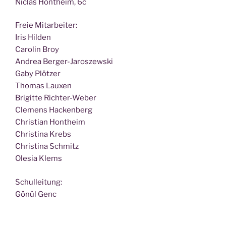
Nic­las Hont­heim, 6c
Freie Mit­ar­bei­ter:
Iris Hilden
Caro­lin Broy
Andrea Berger-Jaroszewski
Gaby Plötzer
Tho­mas Lauxen
Bri­git­te Richter-Weber
Cle­mens Hackenberg
Chris­ti­an Hontheim
Chris­ti­na Krebs
Chris­ti­na Schmitz
Ole­sia Klems
Schul­lei­tung:
Gönül Genc