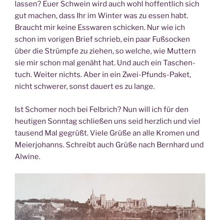
las­sen? Euer Schwein wird auch wohl hof­fent­lich sich
gut machen, dass Ihr im Win­ter was zu essen habt.
Braucht mir kei­ne Ess­wa­ren schi­cken. Nur wie ich
schon im vori­gen Brief schrieb, ein paar Fuß­so­cken
über die Strümp­fe zu zie­hen, so wel­che, wie Mut­tern
sie mir schon mal genäht hat. Und auch ein Taschen­
tuch. Wei­ter nichts. Aber in ein Zwei-Pfunds-Paket,
nicht schwe­rer, sonst dau­ert es zu lange.
Ist Scho­mer noch bei Fel­brich? Nun will ich für den
heu­ti­gen Sonn­tag schlie­ßen uns seid herz­lich und viel
tau­send Mal gegrüßt. Vie­le Grü­ße an alle Kro­men und
Mei­er­jo­hanns. Schreibt auch Grü­ße nach Bern­hard und
Alwine.