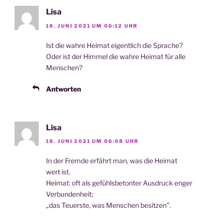
Lisa
18. JUNI 2021 UM 06:12 UHR
Ist die wah­re Hei­mat eigent­lich die Sprache?
Oder ist der Him­mel die wah­re Hei­mat für alle
Menschen?
Antworten
Lisa
18. JUNI 2021 UM 06:08 UHR
In der Frem­de erfährt man, was die Hei­mat
wert ist.
Hei­mat: oft als gefühls­be­ton­ter Aus­druck enger
Verbundenheit;
„das Teu­ers­te, was Men­schen besitzen”.