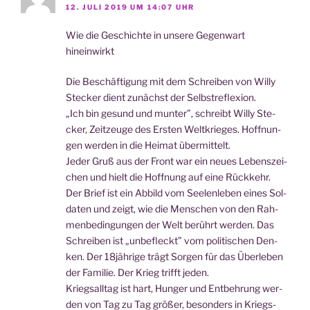
12. JULI 2019 UM 14:07 UHR
Wie die Geschich­te in unse­re Gegen­wart
hineinwirkt
Die Beschäf­ti­gung mit dem Schrei­ben von Wil­ly
Ste­cker dient zunächst der Selbstreflexion.
„Ich bin gesund und mun­ter”, schreibt Wil­ly Ste­
cker, Zeit­zeu­ge des Ers­ten Welt­krie­ges. Hoff­nun­
gen wer­den in die Hei­mat übermittelt.
Jeder Gruß aus der Front war ein neu­es Lebens­zei­
chen und hielt die Hoff­nung auf eine Rückkehr.
Der Brief ist ein Abbild vom See­len­le­ben eines Sol­
da­ten und zeigt, wie die Men­schen von den Rah­
men­be­din­gun­gen der Welt berührt wer­den. Das
Schrei­ben ist „unbe­fleckt” vom poli­ti­schen Den­
ken. Der 18jährige trägt Sor­gen für das Über­le­ben
der Fami­lie. Der Krieg trifft jeden.
Kriegs­all­tag ist hart, Hun­ger und Ent­beh­rung wer­
den von Tag zu Tag grö­ßer, beson­ders in Kriegs­