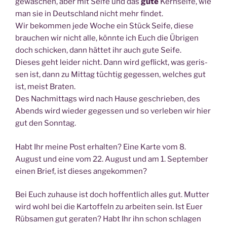
gewa­schen, aber mit Sei­fe und das
gute
Kern­sei­fe, wie
man sie in Deutsch­land nicht mehr fin­det.
Wir bekom­men jede Woche ein Stück Sei­fe, die­se
brau­chen wir nicht alle, könn­te ich Euch die Übri­gen
doch schi­cken, dann hät­tet ihr auch gute Sei­fe.
Die­ses geht lei­der nicht. Dann wird geflickt, was geris­
sen ist, dann zu Mit­tag tüch­tig geges­sen, wel­ches gut
ist, meist Bra­ten.
Des Nach­mit­tags wird nach Hau­se geschrie­ben, des
Abends wird wie­der geges­sen und so ver­le­ben wir hier
gut den Sonntag.
Habt Ihr mei­ne Post erhal­ten? Eine Kar­te vom 8.
August und eine vom 22. August und am 1. Sep­tem­ber
einen Brief, ist die­ses angekommen?
Bei Euch zuhau­se ist doch hof­fent­lich alles gut. Mut­ter
wird wohl bei die Kar­tof­feln zu arbei­ten sein. Ist Euer
Rüb­sa­men gut gera­ten? Habt Ihr ihn schon schla­gen