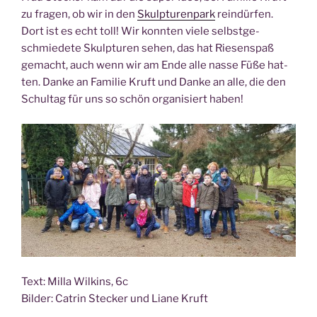
zu fra­gen, ob wir in den
Skulp­tu­ren­park
rein­dür­fen.
Dort ist es echt toll! Wir konn­ten vie­le selbst­ge­
schmie­de­te Skulp­tu­ren sehen, das hat Rie­sen­spaß
gemacht, auch wenn wir am Ende alle nas­se Füße hat­
ten. Dan­ke an Fami­lie Kruft und Dan­ke an alle, die den
Schul­tag für uns so schön orga­ni­siert haben!
Text: Mil­la Wil­kins, 6c
Bil­der: Catrin Ste­cker und Lia­ne Kruft