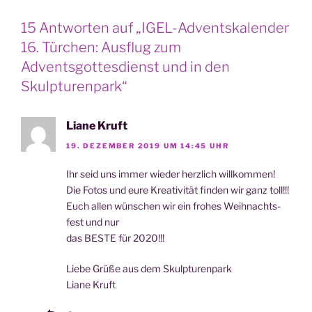
15 Antworten auf „IGEL-Adventskalender
16. Türchen: Ausflug zum
Adventsgottesdienst und in den
Skulpturenpark“
Liane Kruft
19. DEZEMBER 2019 UM 14:45 UHR
Ihr seid uns immer wie­der herz­lich willkommen!
Die Fotos und eure Krea­ti­vi­tät fin­den wir ganz toll!!!
Euch allen wün­schen wir ein fro­hes Weih­nachts­
fest und nur
das BESTE für 2020!!!
Lie­be Grü­ße aus dem Skulpturenpark
Lia­ne Kruft