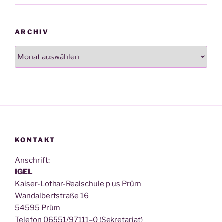
ARCHIV
Archiv
KONTAKT
Anschrift:
IGEL
Kai­ser-Lothar-Real­schu­le plus Prüm
Wan­dal­bert­stra­ße 16
54595 Prüm
Tele­fon 06551/97111–0 (Sekre­ta­ri­at)