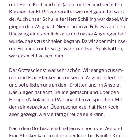
rent Herrn Koch und uns (allen fünf­ten und sechs­ten
Klas­sen der KLR+) vor­be­rei­tet war und gestal­tet wur­
de. Auch unser Schul­lei­ter Herr Schil­ling war dabei. Wir
gin­gen den Weg nach Nie­der­prüm zu Fuß, was auf dem
Rück­weg eine ziem­lich kal­te und nas­se Ange­le­gen­heit
wur­de, da es zu schnei­en begann. Da wir aber mit unse­
ren Freun­den unter­wegs waren und viel Spaß hat­ten,
war das nicht so schlimm.
Der Got­tes­dienst war sehr schön. Wir san­gen zusam­
men mit Frau Ste­cker aus unse­rem Advent­lie­der­heft
und betei­lig­ten uns an den Für­bit­ten und im Anspiel.
Das Sin­gen hat echt Freu­de gemacht und, über den
Hei­li­gen Niko­laus und Weih­nach­ten zu spre­chen. Mit
dem ein­ge­pack­ten Über­ra­schungs­ei hat Herr Koch
allen gezeigt, wie viel­fäl­tig Freu­de sein kann.
Nach dem Got­tes­dienst hat­ten wir noch viel Zeit und
Frau Ste­cker kam auf die super Idee, bei Fami­lie Kruft