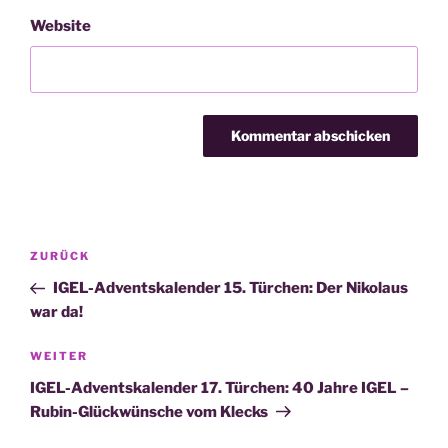
Website
Beitragsnavigation
Vorheriger
ZURÜCK
Beitrag
IGEL-Adventskalender 15. Türchen: Der Nikolaus
war da!
Nächster
WEITER
Beitrag
IGEL-Adventskalender 17. Türchen: 40 Jahre IGEL –
Rubin-Glückwünsche vom Klecks