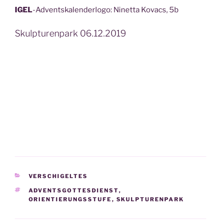
IGEL
-Advents­ka­len­der­lo­go: Ninet­ta Kovacs, 5b
Skulpturenpark 06.12.2019
KATEGORIEN
VERSCHIGELTES
SCHLAGWÖRTER
ADVENTSGOTTESDIENST
,
ORIENTIERUNGSSTUFE
,
SKULPTURENPARK