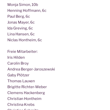
Mon­ja Simon, 10b
Hen­ning Hoff­mann, 6c
Paul Berg, 6c
Jonas May­er, 6c
Ida Gre­ving, 6c
Lina Han­sen, 6c
Nic­las Hont­heim, 6c
Freie Mit­ar­bei­ter:
Iris Hilden
Caro­lin Broy
Andrea Berger-Jaroszewski
Gaby Plötzer
Tho­mas Lauxen
Bri­git­te Richter-Weber
Cle­mens Hackenberg
Chris­ti­an Hontheim
Chris­ti­na Krebs