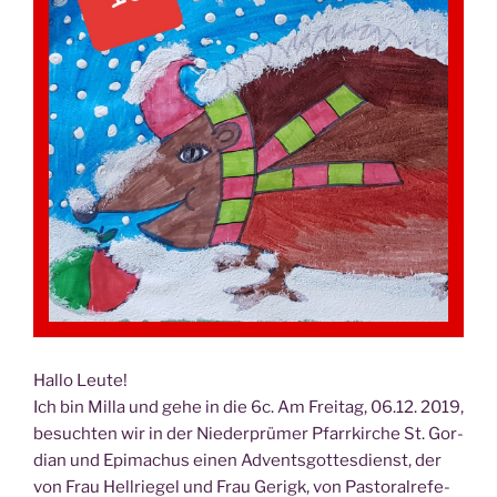
Hal­lo Leu­te!
Ich bin Mil­la und gehe in die 6c. Am Frei­tag, 06.12. 2019,
besuch­ten wir in der Nie­der­prü­mer Pfarr­kir­che St. Gor­
di­an und Epi­ma­chus einen Advents­got­tes­dienst, der
von Frau Hell­rie­gel und Frau Gerigk, von Pas­to­ral­re­fe­