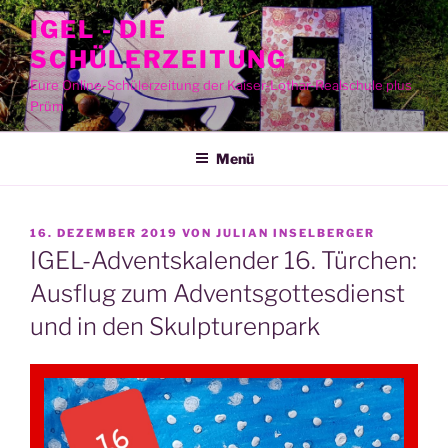
Zum
IGEL - DIE
Inhalt
SCHÜLERZEITUNG
springen
Eure Online-Schülerzeitung der Kaiser-Lothar-Realschule plus
Prüm
Menü
VERÖFFENTLICHT
16. DEZEMBER 2019
VON
JULIAN INSELBERGER
AM
IGEL-Adventskalender 16. Türchen:
Ausflug zum Adventsgottesdienst
und in den Skulpturenpark