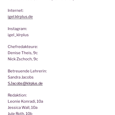
Inter­net:
igel.klrplus.de
Insta­gram:
igel_klrplus
Chef­re­dak­teu­re:
Deni­se Theis, 9c
Nick Zscho­ch, 9c
Betreu­en­de Lehrerin:
San­dra Jacobs
SJacobs@klrplus.de
Redak­ti­on:
Leo­nie Kon­ra­di, 10a
Jes­si­ca Wall, 10a
Jule Roth, 10b