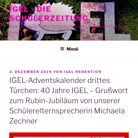
Zum
IGEL - DIE
Inhalt
SCHÜLERZEITUNG
springen
Eure Online-Schülerzeitung der Kaiser-Lothar-Realschule plus
Prüm
Menü
VERÖFFENTLICHT
3. DEZEMBER 2019
VON
IGEL REDAKTION
AM
IGEL-Adventskalender drittes
Türchen: 40 Jahre IGEL – Grußwort
zum Rubin-Jubiläum von unserer
Schülerelternsprecherin Michaela
Zechner