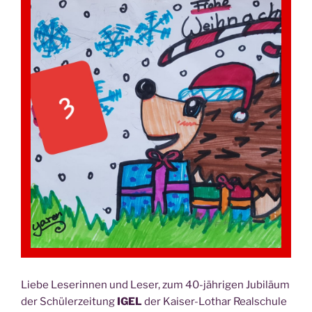
Lie­be Lese­rin­nen und Leser, zum 40-jäh­ri­gen Jubi­lä­um
der Schü­ler­zei­tung
IGEL
der Kai­ser-Lothar Real­schu­le