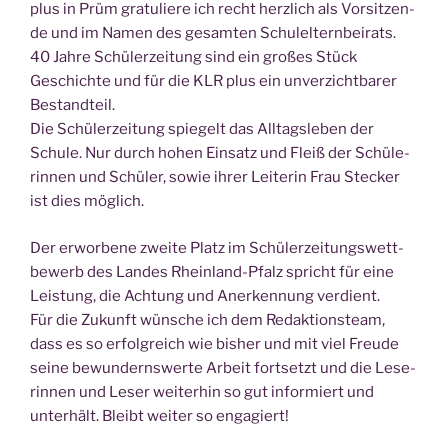
plus in Prüm gra­tu­lie­re ich recht herz­lich als Vor­sit­zen­
de und im Namen des gesam­ten Schul­el­tern­bei­rats.
40 Jah­re Schü­ler­zei­tung sind ein gro­ßes Stück
Geschich­te und für die KLR plus ein unver­zicht­ba­rer
Bestand­teil.
Die Schü­ler­zei­tung spie­gelt das All­tags­le­ben der
Schu­le. Nur durch hohen Ein­satz und Fleiß der Schü­le­
rin­nen und Schü­ler, sowie ihrer Lei­te­rin Frau Ste­cker
ist dies möglich.
Der erwor­be­ne zwei­te Platz im Schü­ler­zei­tungs­wett­
be­werb des Lan­des Rhein­land-Pfalz spricht für eine
Leis­tung, die Ach­tung und Aner­ken­nung ver­dient.
Für die Zukunft wün­sche ich dem Redak­ti­ons­team,
dass es so erfolg­reich wie bis­her und mit viel Freu­de
sei­ne bewun­derns­wer­te Arbeit fort­setzt und die Lese­
rin­nen und Leser wei­ter­hin so gut infor­miert und
unter­hält. Bleibt wei­ter so engagiert!