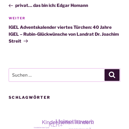
Beitrag
privat… das bin ich: Edgar Homann
Nächster
WEITER
Beitrag
IGEL Adventskalender viertes Türchen: 40 Jahre
IGEL – Rubin-Glückwünsche von Landrat Dr. Joachim
Streit
Suche
Suche
nach:
SCHLAGWÖRTER