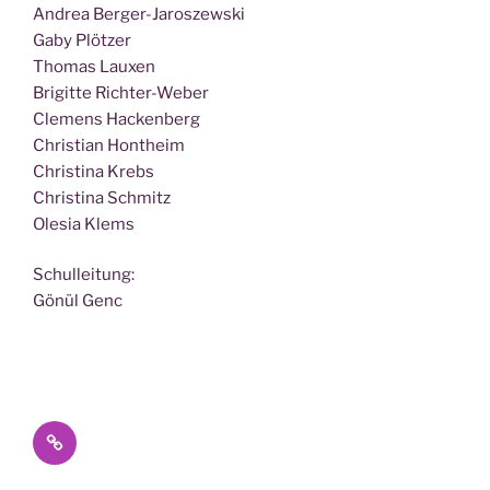
Andrea Berger-Jaroszewski
Gaby Plötzer
Tho­mas Lauxen
Bri­git­te Richter-Weber
Cle­mens Hackenberg
Chris­ti­an Hontheim
Chris­ti­na Krebs
Chris­ti­na Schmitz
Ole­sia Klems
Schul­lei­tung:
Gönül Genc
Datenschutz