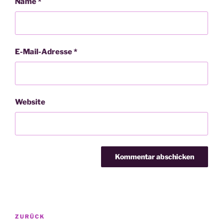
Name
*
E-Mail-Adresse
*
Website
Beitragsnavigation
Vorheriger
ZURÜCK