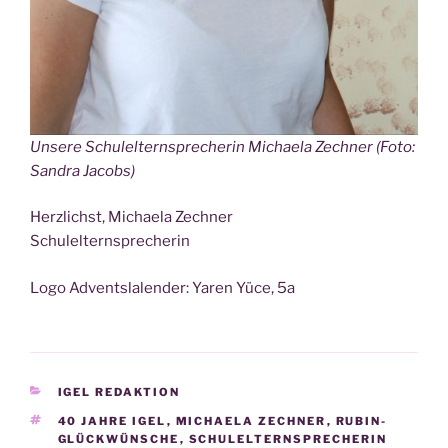
Unse­re Schul­el­tern­spre­che­rin Michae­la Zech­ner (Foto:
San­dra Jacobs)
Herz­lichst, Michae­la Zech­ner
Schul­el­tern­spre­che­rin
Logo Advent­sla­len­der: Yaren Yüce, 5a
KATEGORIEN
IGEL REDAKTION
SCHLAGWÖRTER
40 JAHRE IGEL
,
MICHAELA ZECHNER
,
RUBIN-
GLÜCKWÜNSCHE
,
SCHULELTERNSPRECHERIN