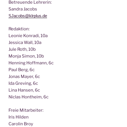
Betreu­en­de Lehrerin:
San­dra Jacobs
SJacobs@klrplus.de
Redak­ti­on:
Leo­nie Kon­ra­di, 10a
Jes­si­ca Wall, 10a
Jule Roth, 10b
Mon­ja Simon, 10b
Hen­ning Hoff­mann, 6c
Paul Berg, 6c
Jonas May­er, 6c
Ida Gre­ving, 6c
Lina Han­sen, 6c
Nic­las Hont­heim, 6c
Freie Mit­ar­bei­ter:
Iris Hilden
Caro­lin Broy