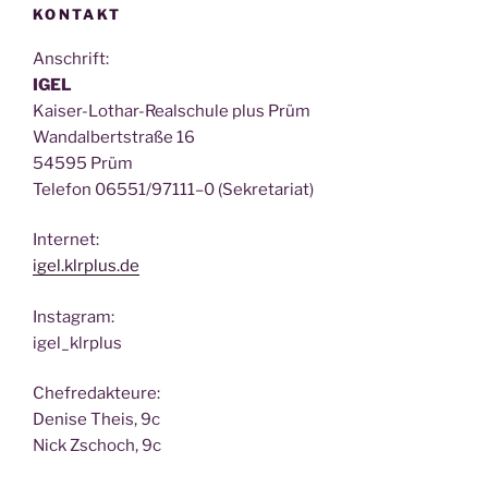
KONTAKT
Anschrift:
IGEL
Kai­ser-Lothar-Real­schu­le plus Prüm
Wan­dal­bert­stra­ße 16
54595 Prüm
Tele­fon 06551/97111–0 (Sekre­ta­ri­at)
Inter­net:
igel.klrplus.de
Insta­gram:
igel_klrplus
Chef­re­dak­teu­re:
Deni­se Theis, 9c
Nick Zscho­ch, 9c