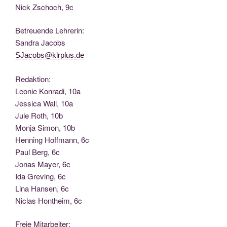
Nick Zscho­ch, 9c
Betreu­en­de Lehrerin:
San­dra Jacobs
SJacobs@klrplus.de
Redak­ti­on:
Leo­nie Kon­ra­di, 10a
Jes­si­ca Wall, 10a
Jule Roth, 10b
Mon­ja Simon, 10b
Hen­ning Hoff­mann, 6c
Paul Berg, 6c
Jonas May­er, 6c
Ida Gre­ving, 6c
Lina Han­sen, 6c
Nic­las Hont­heim, 6c
Freie Mit­ar­bei­ter: