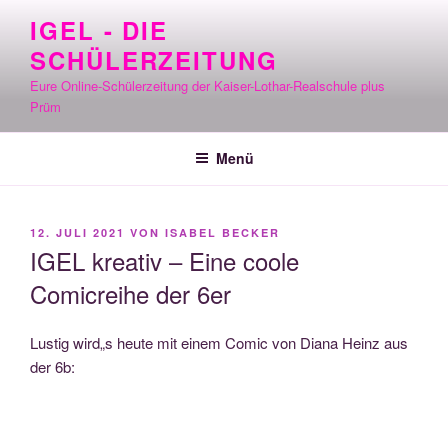
Zum
IGEL - DIE
Inhalt
SCHÜLERZEITUNG
springen
Eure Online-Schülerzeitung der Kaiser-Lothar-Realschule plus
Prüm
Menü
VERÖFFENTLICHT
12. JULI 2021
VON
ISABEL BECKER
AM
IGEL kreativ – Eine coole
Comicreihe der 6er
Lus­tig wird„s heu­te mit einem Comic von Dia­na Heinz aus
der 6b: