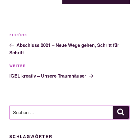
Beitragsnavigation
Vorheriger
ZURÜCK
Beitrag
Abschluss 2021 – Neue Wege gehen, Schritt für
Schritt
Nächster
WEITER
Beitrag
IGEL kreativ – Unsere Traumhäuser
Suche
Suche
nach:
SCHLAGWÖRTER