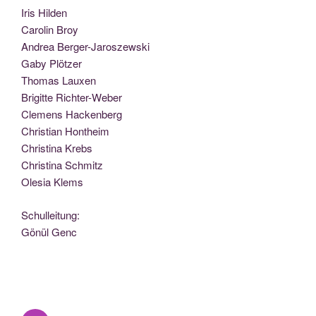
Iris Hilden
Caro­lin Broy
Andrea Berger-Jaroszewski
Gaby Plötzer
Tho­mas Lauxen
Bri­git­te Richter-Weber
Cle­mens Hackenberg
Chris­ti­an Hontheim
Chris­ti­na Krebs
Chris­ti­na Schmitz
Ole­sia Klems
Schul­lei­tung:
Gönül Genc