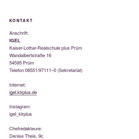
KONTAKT
Anschrift:
IGEL
Kai­ser-Lothar-Real­schu­le plus Prüm
Wan­dal­bert­stra­ße 16
54595 Prüm
Tele­fon 06551/97111–0 (Sekre­ta­ri­at)
Inter­net:
igel.klrplus.de
Insta­gram:
igel_klrplus
Chef­re­dak­teu­re:
Deni­se Theis, 9c