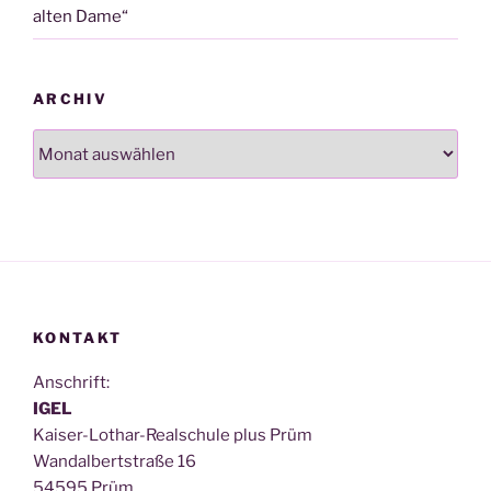
alten Dame“
ARCHIV
Archiv
KONTAKT
Anschrift:
IGEL
Kai­ser-Lothar-Real­schu­le plus Prüm
Wan­dal­bert­stra­ße 16
54595 Prüm