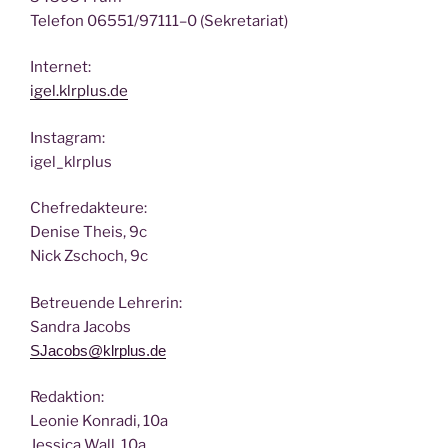
Tele­fon 06551/97111–0 (Sekre­ta­ri­at)
Inter­net:
igel.klrplus.de
Insta­gram:
igel_klrplus
Chef­re­dak­teu­re:
Deni­se Theis, 9c
Nick Zscho­ch, 9c
Betreu­en­de Lehrerin:
San­dra Jacobs
SJacobs@klrplus.de
Redak­ti­on:
Leo­nie Kon­ra­di, 10a
Jes­si­ca Wall, 10a