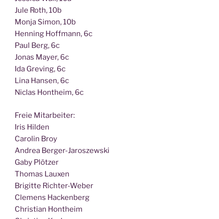
Jule Roth, 10b
Mon­ja Simon, 10b
Hen­ning Hoff­mann, 6c
Paul Berg, 6c
Jonas May­er, 6c
Ida Gre­ving, 6c
Lina Han­sen, 6c
Nic­las Hont­heim, 6c
Freie Mit­ar­bei­ter:
Iris Hilden
Caro­lin Broy
Andrea Berger-Jaroszewski
Gaby Plötzer
Tho­mas Lauxen
Bri­git­te Richter-Weber
Cle­mens Hackenberg
Chris­ti­an Hontheim