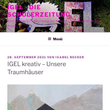
Zum
IGEL - DIE
Inhalt
SCHÜLERZEITUNG
springen
Eure Online-Schülerzeitung der Kaiser-Lothar-Realschule plus
Prüm
Menü
VERÖFFENTLICHT
28. SEPTEMBER 2021
VON
ISABEL BECKER
AM
IGEL kreativ – Unsere
Traumhäuser