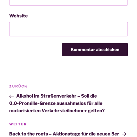
Website
Beitragsnavigation
Vorheriger
ZURÜCK
Beitrag
Alkohol im Straßenverkehr – Soll die
0,0‑Promille-Grenze ausnahmslos für alle
motorisierten Verkehrsteilnehmer gelten?
Nächster
WEITER
Beitrag
Back to the roots – Aktionstage für die neuen 5er