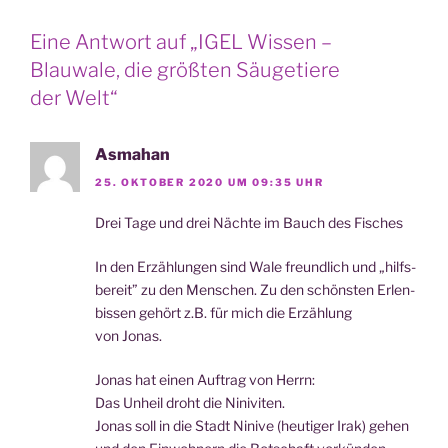
Eine Antwort auf „IGEL Wissen –
Blauwale, die größten Säugetiere
der Welt“
Asmahan
25. OKTOBER 2020 UM 09:35 UHR
Drei Tage und drei Näch­te im Bauch des Fisches
In den Erzäh­lun­gen sind Wale freund­lich und „hilfs­
be­reit” zu den Men­schen. Zu den schöns­ten Erlen­
bis­sen gehört z.B. für mich die Erzäh­lung
von Jonas.
Jonas hat einen Auf­trag von Herrn:
Das Unheil droht die Niniviten.
Jonas soll in die Stadt Nini­ve (heu­ti­ger Irak) gehen