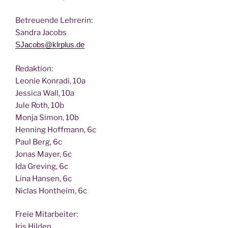
Betreu­en­de Lehrerin:
San­dra Jacobs
SJacobs@klrplus.de
Redak­ti­on:
Leo­nie Kon­ra­di, 10a
Jes­si­ca Wall, 10a
Jule Roth, 10b
Mon­ja Simon, 10b
Hen­ning Hoff­mann, 6c
Paul Berg, 6c
Jonas May­er, 6c
Ida Gre­ving, 6c
Lina Han­sen, 6c
Nic­las Hont­heim, 6c
Freie Mit­ar­bei­ter:
Iris Hilden