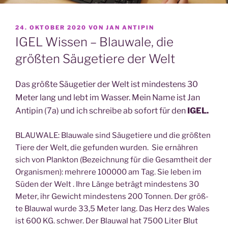
VERÖFFENTLICHT
24. OKTOBER 2020
VON
JAN ANTIPIN
AM
IGEL Wissen – Blauwale, die
größten Säugetiere der Welt
Das größ­te Säu­ge­tier der Welt ist min­des­tens 30
Meter lang und lebt im Was­ser. Mein Name ist Jan
Anti­pin (7a) und ich schrei­be ab sofort für den
IGEL.
BLAUWALE: Blau­wa­le sind Säu­ge­tie­re und die größ­ten
Tie­re der Welt, die gefun­den wur­den. Sie ernäh­ren
sich von Plank­ton (Bezeich­nung für die Gesamt­heit der
Orga­nis­men): meh­re­re 100000 am Tag. Sie leben im
Süden der Welt . Ihre Län­ge beträgt min­des­tens 30
Meter, ihr Gewicht min­des­tens 200 Ton­nen. Der größ­
te Blau­wal wur­de 33,5 Meter lang. Das Herz des Wales
ist 600 KG. schwer. Der Blau­wal hat 7500 Liter Blut