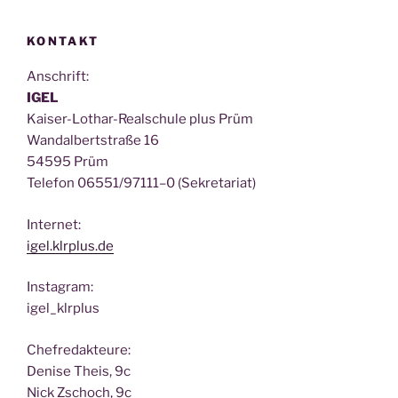
KONTAKT
Anschrift:
IGEL
Kai­ser-Lothar-Real­schu­le plus Prüm
Wan­dal­bert­stra­ße 16
54595 Prüm
Tele­fon 06551/97111–0 (Sekre­ta­ri­at)
Inter­net:
igel.klrplus.de
Insta­gram:
igel_klrplus
Chef­re­dak­teu­re:
Deni­se Theis, 9c
Nick Zscho­ch, 9c