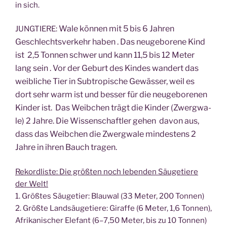
in sich.
Wale kön­nen mit 5 bis 6 Jah­ren
JUNGTIERE:
Geschlechts­ver­kehr haben . Das neu­ge­bo­re­ne Kind
ist 2,5 Ton­nen schwer und kann 11,5 bis 12 Meter
lang sein . Vor der Geburt des Kin­des wan­dert das
weib­li­che Tier in Sub­tro­pi­sche Gewäs­ser, weil es
dort sehr warm ist und bes­ser für die neu­ge­bo­re­nen
Kin­der ist. Das Weib­chen trägt die Kin­der (Zwerg­wa­
le) 2 Jah­re. Die Wis­sen­schaft­ler gehen davon aus,
dass das Weib­chen die Zwerg­wa­le min­des­tens 2
Jah­re in ihren Bauch tragen.
Rekord­lis­te: Die größ­ten noch leben­den Säu­ge­tie­re
der Welt!
1. Größ­tes Säu­ge­tier: Blau­wal (33 Meter, 200 Tonnen)
2. Größ­te Land­säu­ge­tie­re: Giraf­fe (6 Meter, 1,6 Ton­nen),
Afri­ka­ni­scher Ele­fant (6–7,50 Meter, bis zu 10 Tonnen)