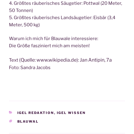
4. Größ­tes räu­be­ri­sches Säu­ge­tier: Pott­wal (20 Meter,
50 Tonnen)
5. Größ­tes räu­be­ri­sches Land­säu­ge­tier: Eis­bär (3,4
Meter, 500 kg)
War­um ich mich für Blau­wa­le interessiere:
Die Grö­ße fas­zi­niert mich am meisten!
(Quel­le: www.wikipedia.de)
: Jan Anti­pin, 7a
Text
Foto: San­dra Jacobs
KATEGORIEN
IGEL REDAKTION
,
IGEL WISSEN
SCHLAGWÖRTER
BLAUWAL