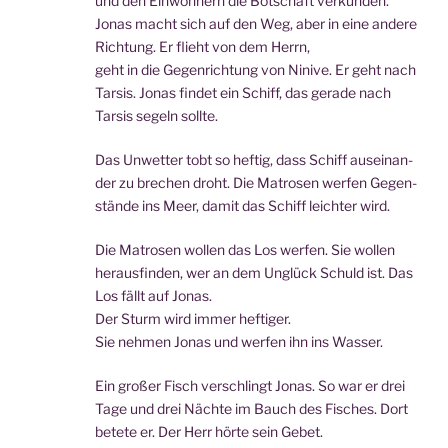
und den Ein­woh­nern die Bot­schaft verkünden.
Jonas macht sich auf den Weg, aber in eine ande­re
Rich­tung. Er flieht von dem Herrn,
geht in die Gegen­rich­tung von Nini­ve. Er geht nach
Tar­sis. Jonas fin­det ein Schiff, das gera­de nach
Tar­sis segeln sollte.
Das Unwet­ter tobt so hef­tig, dass Schiff aus­ein­an­
der zu bre­chen droht. Die Matro­sen wer­fen Gegen­
stän­de ins Meer, damit das Schiff leich­ter wird.
Die Matro­sen wol­len das Los wer­fen. Sie wol­len
her­aus­fin­den, wer an dem Unglück Schuld ist. Das
Los fällt auf Jonas.
Der Sturm wird immer heftiger.
Sie neh­men Jonas und wer­fen ihn ins Wasser.
Ein gro­ßer Fisch ver­schlingt Jonas. So war er drei
Tage und drei Näch­te im Bauch des Fisches. Dort
bete­te er. Der Herr hör­te sein Gebet.