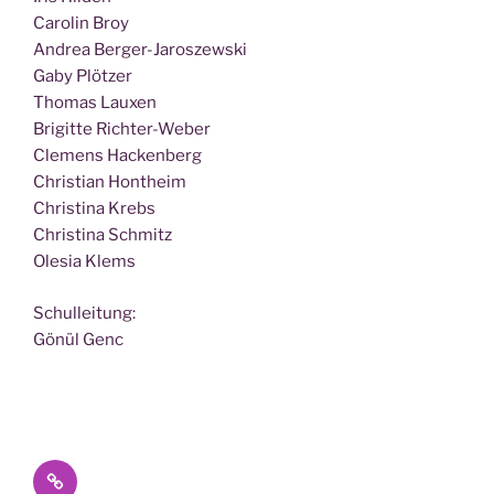
Caro­lin Broy
Andrea Berger-Jaroszewski
Gaby Plötzer
Tho­mas Lauxen
Bri­git­te Richter-Weber
Cle­mens Hackenberg
Chris­ti­an Hontheim
Chris­ti­na Krebs
Chris­ti­na Schmitz
Ole­sia Klems
Schul­lei­tung:
Gönül Genc
Datenschutz