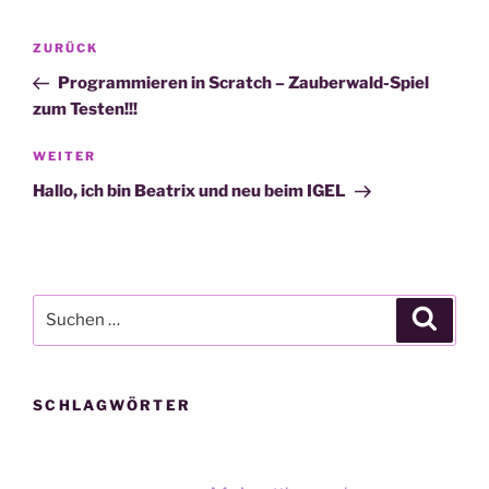
Beitragsnavigation
Vorheriger
ZURÜCK
Beitrag
Programmieren in Scratch – Zauberwald-Spiel
zum Testen!!!
Nächster
WEITER
Beitrag
Hallo, ich bin Beatrix und neu beim IGEL
Suche
Suche
nach:
SCHLAGWÖRTER