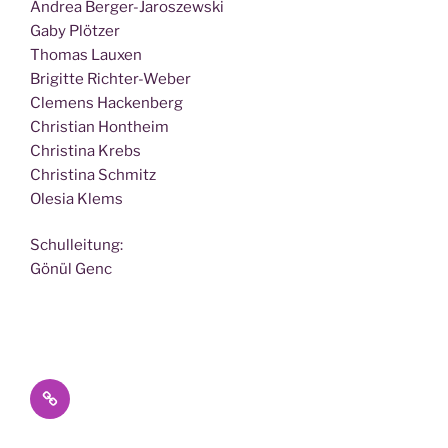
Andrea Berger-Jaroszewski
Gaby Plötzer
Tho­mas Lauxen
Bri­git­te Richter-Weber
Cle­mens Hackenberg
Chris­ti­an Hontheim
Chris­ti­na Krebs
Chris­ti­na Schmitz
Ole­sia Klems
Schul­lei­tung:
Gönül Genc
Datenschutz