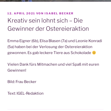
VERÖFFENTLICHT
12. APRIL 2021
VON
ISABEL BECKER
AM
Kreativ sein lohnt sich – Die
Gewinner der Ostereieraktion
Emma Eig­ner (6b), Eli­sa Bla­sen (7a) und Leo­nie Kon­ra­di
(5a) haben bei der Ver­lo­sung der Oster­ei­er­ak­ti­on
gewon­nen. Es gab lecke­re Tie­re aus Schokolade
Vie­len Dank fürs Mit­ma­chen und viel Spaß mit euren
Gewinnen!
Bild: Frau Becker
Text: IGEL-Redak­ti­on