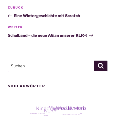
Beitragsnavigation
Vorheriger
ZURÜCK
Beitrag
Eine Wintergeschichte mit Scratch
Nächster
WEITER
Beitrag
Schulband – die neue AG an unserer KLR+!
Suche
Suche
nach:
SCHLAGWÖRTER