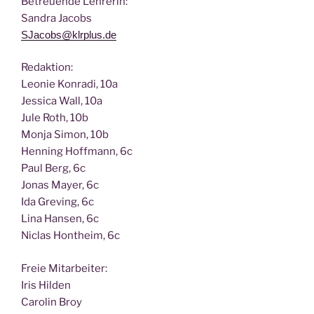
Betreu­en­de Lehrerin:
San­dra Jacobs
SJacobs@klrplus.de
Redak­ti­on:
Leo­nie Kon­ra­di, 10a
Jes­si­ca Wall, 10a
Jule Roth, 10b
Mon­ja Simon, 10b
Hen­ning Hoff­mann, 6c
Paul Berg, 6c
Jonas May­er, 6c
Ida Gre­ving, 6c
Lina Han­sen, 6c
Nic­las Hont­heim, 6c
Freie Mit­ar­bei­ter:
Iris Hilden
Caro­lin Broy