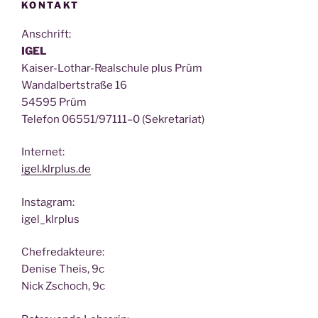
KONTAKT
Anschrift:
IGEL
Kai­ser-Lothar-Real­schu­le plus Prüm
Wan­dal­bert­stra­ße 16
54595 Prüm
Tele­fon 06551/97111–0 (Sekre­ta­ri­at)
Inter­net:
igel.klrplus.de
Insta­gram:
igel_klrplus
Chef­re­dak­teu­re:
Deni­se Theis, 9c
Nick Zscho­ch, 9c