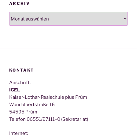
ARCHIV
Archiv
KONTAKT
Anschrift:
IGEL
Kai­ser-Lothar-Real­schu­le plus Prüm
Wan­dal­bert­stra­ße 16
54595 Prüm
Tele­fon 06551/97111–0 (Sekre­ta­ri­at)
Inter­net: