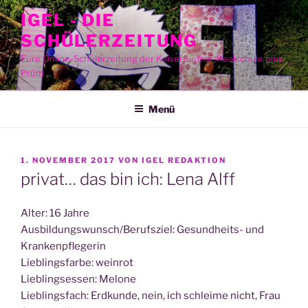
Zum
IGEL - DIE
Inhalt
SCHÜLERZEITUNG
springen
Eure Online-Schülerzeitung der Kaiser-Lothar-Realschule plus
Prüm
Menü
VERÖFFENTLICHT
1. NOVEMBER 2017
VON
IGEL REDAKTION
AM
privat… das bin ich: Lena Alff
Alter: 16 Jahre
Ausbildungswunsch/Berufsziel: Gesund­heits- und
Krankenpflegerin
Lieb­lings­far­be: weinrot
Lieb­lings­es­sen: Melone
Lieb­lings­fach: Erd­kun­de, nein, ich schlei­me nicht, Frau