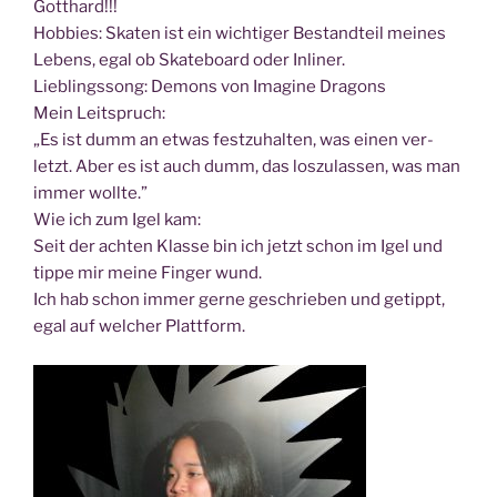
Gotthard!!!
Hob­bies: Ska­ten ist ein wich­ti­ger Bestand­teil mei­nes
Lebens, egal ob Skate­board oder Inliner.
Lieb­lings­song: Demons von Ima­gi­ne Dragons
Mein Leitspruch:
„Es ist dumm an etwas fest­zu­hal­ten, was einen ver­
letzt. Aber es ist auch dumm, das los­zu­las­sen, was man
immer wollte.”
Wie ich zum Igel kam:
Seit der ach­ten Klas­se bin ich jetzt schon im Igel und
tip­pe mir mei­ne Fin­ger wund.
Ich hab schon immer ger­ne geschrie­ben und getippt,
egal auf wel­cher Plattform.