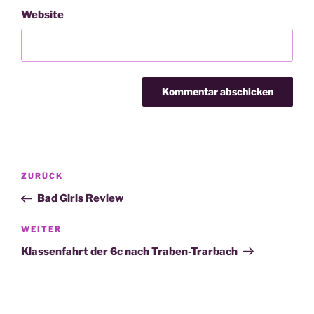
Website
Beitragsnavigation
Vorheriger
ZURÜCK
Beitrag
Bad Girls Review
Nächster
WEITER
Beitrag
Klassenfahrt der 6c nach Traben-Trarbach