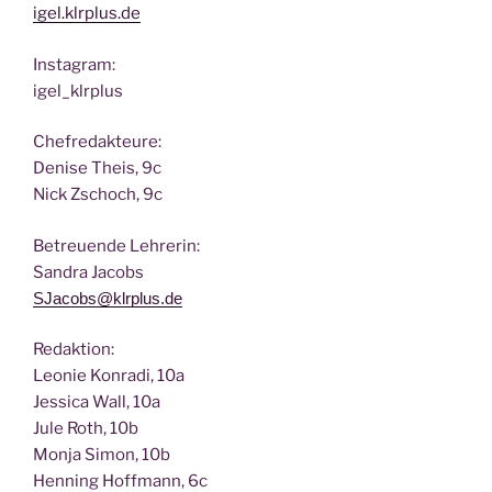
igel.klrplus.de
Insta­gram:
igel_klrplus
Chef­re­dak­teu­re:
Deni­se Theis, 9c
Nick Zscho­ch, 9c
Betreu­en­de Lehrerin:
San­dra Jacobs
SJacobs@klrplus.de
Redak­ti­on:
Leo­nie Kon­ra­di, 10a
Jes­si­ca Wall, 10a
Jule Roth, 10b
Mon­ja Simon, 10b
Hen­ning Hoff­mann, 6c