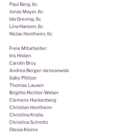
Paul Berg, 6c
Jonas May­er, 6c
Ida Gre­ving, 6c
Lina Han­sen, 6c
Nic­las Hont­heim, 6c
Freie Mit­ar­bei­ter:
Iris Hilden
Caro­lin Broy
Andrea Berger-Jaroszewski
Gaby Plötzer
Tho­mas Lauxen
Bri­git­te Richter-Weber
Cle­mens Hackenberg
Chris­ti­an Hontheim
Chris­ti­na Krebs
Chris­ti­na Schmitz
Ole­sia Klems