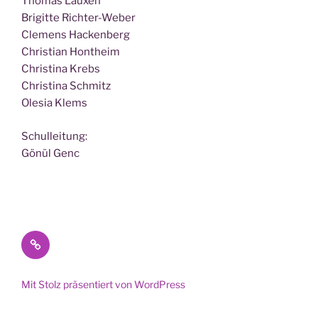
Tho­mas Lauxen
Bri­git­te Richter-Weber
Cle­mens Hackenberg
Chris­ti­an Hontheim
Chris­ti­na Krebs
Chris­ti­na Schmitz
Ole­sia Klems
Schul­lei­tung:
Gönül Genc
Datenschutz
Mit Stolz präsentiert von WordPress