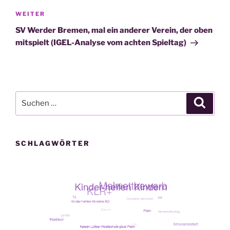
Nächster
WEITER
Beitrag
SV Werder Bremen, mal ein anderer Verein, der oben
mitspielt (IGEL-Analyse vom achten Spieltag)
Suche
Suche
nach:
SCHLAGWÖRTER