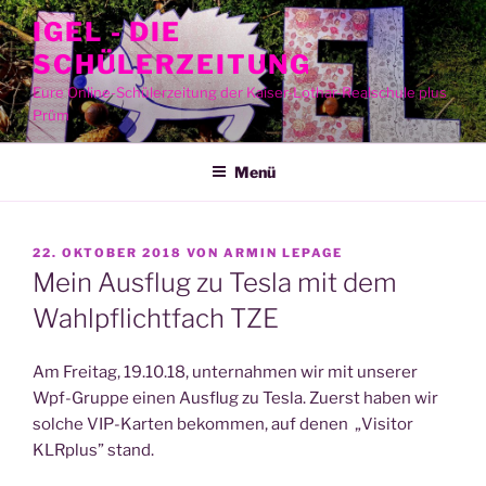
Zum
IGEL - DIE
Inhalt
SCHÜLERZEITUNG
springen
Eure Online-Schülerzeitung der Kaiser-Lothar-Realschule plus
Prüm
Menü
VERÖFFENTLICHT
22. OKTOBER 2018
VON
ARMIN LEPAGE
AM
Mein Ausflug zu Tesla mit dem
Wahlpflichtfach TZE
Am Frei­tag, 19.10.18, unter­nah­men wir mit unse­rer
Wpf-Grup­pe einen Aus­flug zu Tes­la. Zuerst haben wir
sol­che VIP-Kar­ten bekom­men, auf denen „Visi­tor
KLRplus” stand.