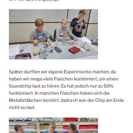
Spä­ter durf­ten wir eige­ne Expe­ri­men­te machen, da
haben wir mega vie­le Fla­schen kom­bi­niert, um einen
Sound­chip laut zu hören. Es hat jedoch nur zu 50%
funk­to­niert. In man­chen Fla­schen haben sich die
Metall­stäb­chen berührt, dadurch war der Chip am Ende
nicht so laut.