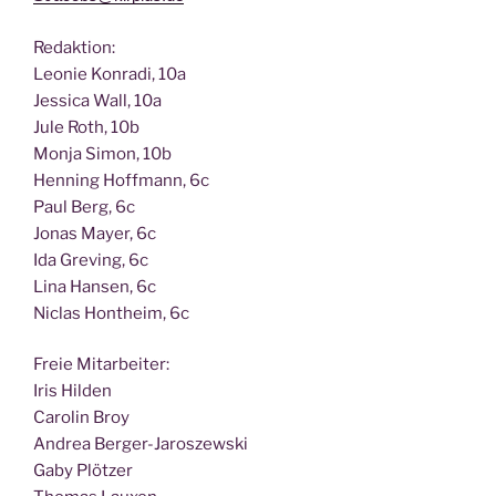
Redak­ti­on:
Leo­nie Kon­ra­di, 10a
Jes­si­ca Wall, 10a
Jule Roth, 10b
Mon­ja Simon, 10b
Hen­ning Hoff­mann, 6c
Paul Berg, 6c
Jonas May­er, 6c
Ida Gre­ving, 6c
Lina Han­sen, 6c
Nic­las Hont­heim, 6c
Freie Mit­ar­bei­ter:
Iris Hilden
Caro­lin Broy
Andrea Berger-Jaroszewski
Gaby Plötzer