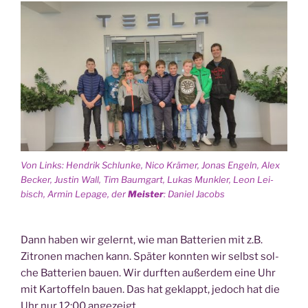
Von Links: Hen­drik Schlun­ke, Nico Krä­mer, Jonas Engeln, Alex
Becker, Jus­tin Wall, Tim Baum­gart, Lukas Mun­k­ler, Leon Lei­
bisch, Armin Lepage, der
Meis­ter
: Dani­el Jacobs
Dann haben wir gelernt, wie man Bat­te­rien mit z.B.
Zitro­nen machen kann. Spä­ter konn­ten wir selbst sol­
che Bat­te­rien bau­en. Wir durf­ten außer­dem eine Uhr
mit Kar­tof­feln bau­en. Das hat geklappt, jedoch hat die
Uhr nur 12:00 angezeigt.