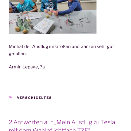
Mir hat der Aus­flug im Gro­ßen und Gan­zen sehr gut
gefallen.
Armin Lepage, 7a
KATEGORIEN
VERSCHIGELTES
2 Antworten auf „Mein Ausflug zu Tesla
mit dem Wahlpflichtfach TZE“