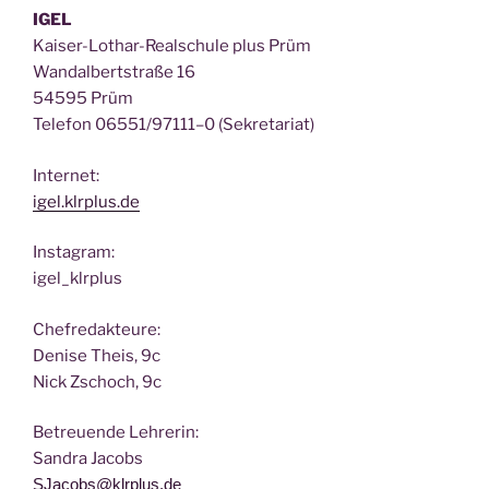
IGEL
Kai­ser-Lothar-Real­schu­le plus Prüm
Wan­dal­bert­stra­ße 16
54595 Prüm
Tele­fon 06551/97111–0 (Sekre­ta­ri­at)
Inter­net:
igel.klrplus.de
Insta­gram:
igel_klrplus
Chef­re­dak­teu­re:
Deni­se Theis, 9c
Nick Zscho­ch, 9c
Betreu­en­de Lehrerin:
San­dra Jacobs
SJacobs@klrplus.de