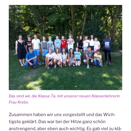
Das sind wir, die Klas­se 7a, mit unse­rer neu­en Klas­sen­leh­re­rin
Frau Krebs
Zusam­men haben wir uns vor­ge­stellt und das Wich­
tigs­te geklärt. Das war bei der Hit­ze ganz schön
anstren­gend, aber eben auch wich­tig. Es gab viel zu klä­