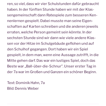
ren, so viel, dass wir vier Schul­stun­den dafür gebraucht
haben. In der fünf­ten Stun­de haben wir mit der Klas­
sen­ge­mein­schaft dann Rate­spie­le zum bes­se­ren Ken­
nen­ler­nen gespielt. Dabei muss­te man sei­ne Eigen­
schaf­ten auf Kar­ten schrei­ben und die ande­ren jeweils
erra­ten, wel­che Per­son gemeint sein könn­te. In der
sechs­ten Stun­de sind wir dann wie vie­le ande­re Klas­
sen vor der Hit­ze im Schul­ge­bäu­de geflo­hen und auf
den Schul­hof gegan­gen. Dort haben wir ein Spiel
gespielt, in dem man, wenn eine Aus­sa­ge zutrifft, in die
Mit­te gehen darf. Das war ein lus­ti­ges Spiel, doch das
Bes­te war „Ball-über-die-Schnur”. Unser ers­ter Tag in
der 7a war im Gro­ßen und Gan­zen ein schö­ner Beginn.
Text: Domi­nik Hahn, 7a
Bild: Den­nis Weber