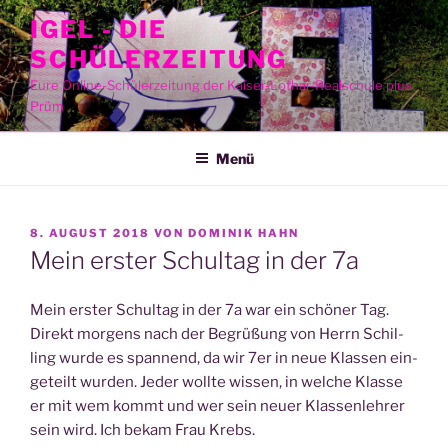
Zum
IGEL - DIE
Inhalt
SCHÜLERZEITUNG
springen
Eure Online-Schülerzeitung der Kaiser-Lothar-Realschule plus
Prüm
Menü
VERÖFFENTLICHT
8. AUGUST 2018
VON
DOMINIK HAHN
AM
Mein erster Schultag in der 7a
Mein ers­ter Schul­tag in der 7a war ein schö­ner Tag.
Direkt mor­gens nach der Begrü­ßung von Herrn Schil­
ling wur­de es span­nend, da wir 7er in neue Klas­sen ein­
ge­teilt wur­den. Jeder woll­te wis­sen, in wel­che Klas­se
er mit wem kommt und wer sein neu­er Klas­sen­leh­rer
sein wird. Ich bekam Frau Krebs.