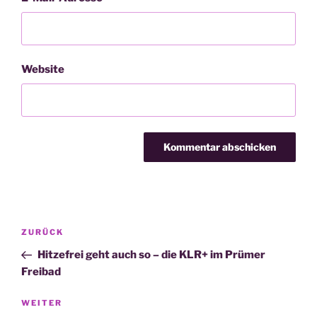
Website
Beitragsnavigation
Vorheriger
ZURÜCK
Beitrag
Hitzefrei geht auch so – die KLR+ im Prümer
Freibad
Nächster
WEITER