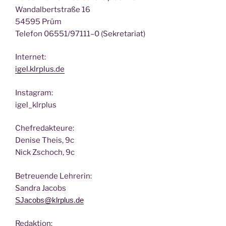
Wan­dal­bert­stra­ße 16
54595 Prüm
Tele­fon 06551/97111–0 (Sekre­ta­ri­at)
Inter­net:
igel.klrplus.de
Insta­gram:
igel_klrplus
Chef­re­dak­teu­re:
Deni­se Theis, 9c
Nick Zscho­ch, 9c
Betreu­en­de Lehrerin:
San­dra Jacobs
SJacobs@klrplus.de
Redak­ti­on: