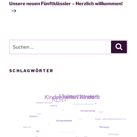
Beitrag
Unsere neuen Fünftklässler – Herzlich willkommen!
Suche
Suche
nach:
SCHLAGWÖRTER