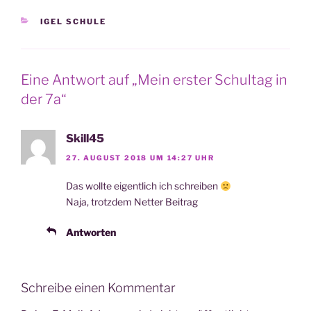
KATEGORIEN
IGEL SCHULE
Eine Antwort auf „Mein erster Schultag in
der 7a“
Skill45
27. AUGUST 2018 UM 14:27 UHR
Das woll­te eigent­lich ich schreiben
Naja, trotz­dem Net­ter Beitrag
Antworten
Schreibe einen Kommentar