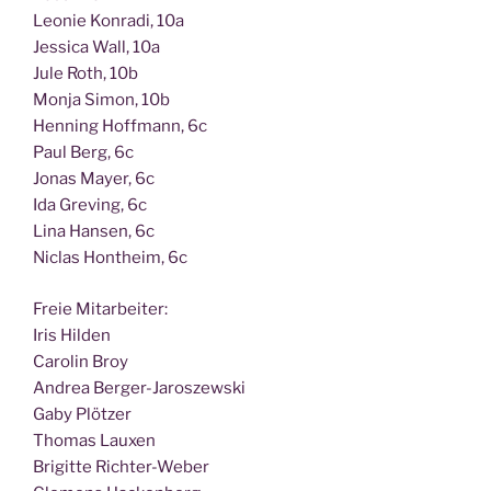
Leo­nie Kon­ra­di, 10a
Jes­si­ca Wall, 10a
Jule Roth, 10b
Mon­ja Simon, 10b
Hen­ning Hoff­mann, 6c
Paul Berg, 6c
Jonas May­er, 6c
Ida Gre­ving, 6c
Lina Han­sen, 6c
Nic­las Hont­heim, 6c
Freie Mit­ar­bei­ter:
Iris Hilden
Caro­lin Broy
Andrea Berger-Jaroszewski
Gaby Plötzer
Tho­mas Lauxen
Bri­git­te Richter-Weber