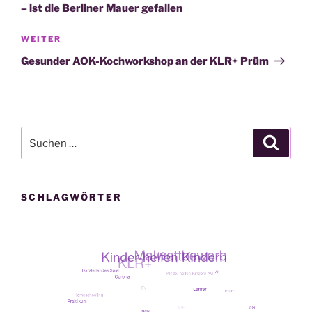
– ist die Berliner Mauer gefallen
Nächster
WEITER
Beitrag
Gesunder AOK-Kochworkshop an der KLR+ Prüm
Suche
Suche
nach:
SCHLAGWÖRTER