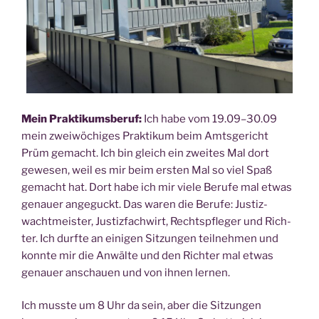
Mein Prak­ti­kums­be­ruf:
Ich habe vom 19.09–30.09
mein zwei­wö­chi­ges Prak­ti­kum beim Amts­ge­richt
Prüm gemacht. Ich bin gleich ein zwei­tes Mal dort
gewe­sen, weil es mir beim ers­ten Mal so viel Spaß
gemacht hat. Dort habe ich mir vie­le Beru­fe mal etwas
genau­er ange­guckt. Das waren die Beru­fe: Jus­tiz­
wacht­meis­ter, Jus­tiz­fach­wirt, Rechts­pfle­ger und Rich­
ter. Ich durf­te an eini­gen Sit­zun­gen teil­neh­men und
konn­te mir die Anwäl­te und den Rich­ter mal etwas
genau­er anschau­en und von ihnen lernen.
Ich muss­te um 8 Uhr da sein, aber die Sit­zun­gen