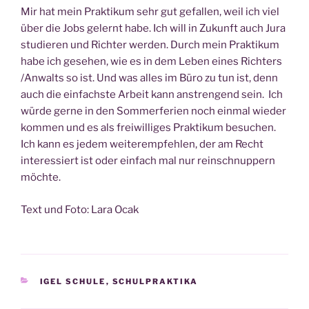
Mir hat mein Prak­ti­kum sehr gut gefal­len, weil ich viel
über die Jobs gelernt habe. Ich will in Zukunft auch Jura
stu­die­ren und Rich­ter wer­den. Durch mein Prak­ti­kum
habe ich gese­hen, wie es in dem Leben eines Rich­ters
/Anwalts so ist. Und was alles im Büro zu tun ist, denn
auch die ein­fachs­te Arbeit kann anstren­gend sein. Ich
wür­de ger­ne in den Som­mer­fe­ri­en noch ein­mal wie­der
kom­men und es als frei­wil­li­ges Prak­ti­kum besu­chen.
Ich kann es jedem wei­ter­emp­feh­len, der am Recht
inter­es­siert ist oder ein­fach mal nur rein­schnup­pern
möchte.
Text und Foto: Lara Ocak
KATEGORIEN
IGEL SCHULE
,
SCHULPRAKTIKA