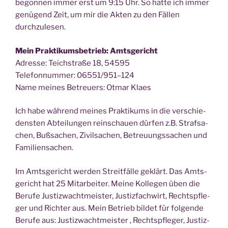
begon­nen immer erst um 9:15 Uhr. So hat­te ich immer
genü­gend Zeit, um mir die Akten zu den Fäl­len
durchzulesen.
Mein Prak­ti­kums­be­trieb:
Amts­ge­richt
Adres­se: Teich­stra­ße 18, 54595
Tele­fon­num­mer: 06551/951–124
Name mei­nes Betreu­ers: Otmar Klaes
Ich habe wäh­rend mei­nes Prak­ti­kums in die ver­schie­
dens­ten Abtei­lun­gen rein­schau­en dür­fen z.B. Straf­sa­
chen, Buß­sa­chen, Zivil­sa­chen, Betreu­ungs­sa­chen und
Familiensachen.
Im Amts­ge­richt wer­den Streit­fäl­le geklärt. Das Amts­
ge­richt hat 25 Mit­ar­bei­ter. Mei­ne Kol­le­gen üben die
Beru­fe Jus­tiz­wacht­meis­ter, Jus­tiz­fach­wirt, Rechts­pfle­
ger und Rich­ter aus. Mein Betrieb bil­det für fol­gen­de
Beru­fe aus: Jus­tiz­wacht­meis­ter , Rechts­pfle­ger, Jus­tiz­