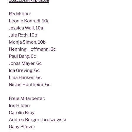
SJacobs@klrplus.de
Redak­ti­on:
Leo­nie Kon­ra­di, 10a
Jes­si­ca Wall, 10a
Jule Roth, 10b
Mon­ja Simon, 10b
Hen­ning Hoff­mann, 6c
Paul Berg, 6c
Jonas May­er, 6c
Ida Gre­ving, 6c
Lina Han­sen, 6c
Nic­las Hont­heim, 6c
Freie Mit­ar­bei­ter:
Iris Hilden
Caro­lin Broy
Andrea Berger-Jaroszewski
Gaby Plötzer