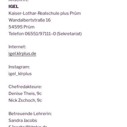
IGEL
Kai­ser-Lothar-Real­schu­le plus Prüm
Wan­dal­bert­stra­ße 16
54595 Prüm
Tele­fon 06551/97111–0 (Sekre­ta­ri­at)
Inter­net:
igel.klrplus.de
Insta­gram:
igel_klrplus
Chef­re­dak­teu­re:
Deni­se Theis, 9c
Nick Zscho­ch, 9c
Betreu­en­de Lehrerin:
San­dra Jacobs