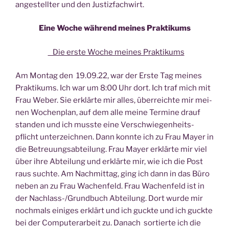
an­ge­stell­ter und den Justizfachwirt.
Eine Woche wäh­rend mei­nes Praktikums
Die ers­te Woche mei­nes Praktikums
Am Mon­tag den 19.09.22, war der Ers­te Tag mei­nes
Prak­ti­kums. Ich war um 8:00 Uhr dort. Ich traf mich mit
Frau Weber. Sie erklär­te mir alles, über­reich­te mir mei­
nen Wochen­plan, auf dem alle mei­ne Ter­mi­ne drauf
stan­den und ich muss­te eine Ver­schwie­gen­heits­
pflicht unter­zeich­nen. Dann konn­te ich zu Frau May­er in
die Betreu­ungs­ab­tei­lung. Frau May­er erklär­te mir viel
über ihre Abtei­lung und erklär­te mir, wie ich die Post
raus such­te. Am Nach­mit­tag, ging ich dann in das Büro
neben an zu Frau Wachen­feld. Frau Wachen­feld ist in
der Nach­lass-/Grund­buch Abtei­lung. Dort wur­de mir
noch­mals eini­ges erklärt und ich guck­te und ich guck­te
bei der Com­pu­ter­ar­beit zu. Danach sor­tier­te ich die