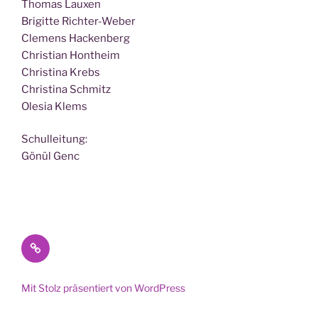
Tho­mas Lauxen
Bri­git­te Richter-Weber
Cle­mens Hackenberg
Chris­ti­an Hontheim
Chris­ti­na Krebs
Chris­ti­na Schmitz
Ole­sia Klems
Schul­lei­tung:
Gönül Genc
Datenschutz
Mit Stolz präsentiert von WordPress