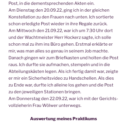
Post, in die dem­entspre­chen­den Akten ein.
Am Diens­tag den 20.09.22, ging ich in der glei­chen
Kon­stel­la­ti­on zu den Frau­en nach unten. Ich sor­tier­te
schon erle­dig­te Post wie­der in ihre Rega­le zurück.
Am Mitt­woch den 21.09.22, war ich um 7:30 Uhr dort
und der Wacht­meis­ter Herr Hock­erz sag­te, ich sol­le
schon mal zu ihm ins Büro gehen. Erst­mal erklär­te er
mir, was man alles so genau in sei­nem Job mach­te.
Danach gin­gen wir zum Brief­kas­ten und hol­ten die Post
raus. Ich durf­te sie auf­ma­chen, stem­peln und in die
Abtei­lungs­käs­ten legen. Als ich fer­tig damit war, zeig­te
er mir ein Sicher­heits­vi­deo zu Hand­schel­len. Als dies
zu Ende war, durf­te ich allei­ne los gehen und die Post
zu den jewei­li­gen Sta­tio­nen bringen.
Am Don­ners­tag den 22.09.22, war ich mit der Gerichts­
voll­zie­he­rin Frau Wöl­wer unterwegs.
Aus­wer­tung mei­nes Praktikums